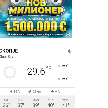
СКОПЈЕ
Clear Sky
°
29.6
°
C
29.6
°
29.6
36 %
0.8kmh
6 %
SAT
SUN
MON
TUE
WED
36
°
37
°
39
°
40
°
41
°