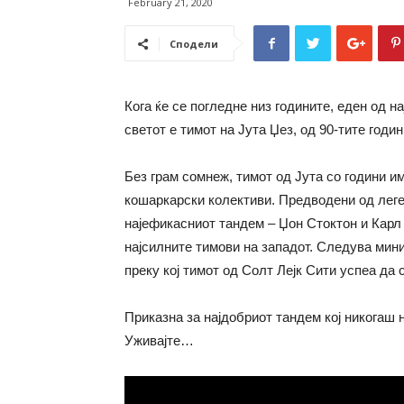
February 21, 2020
Сподели
Кога ќе се погледне низ годините, еден од на
светот е тимот на Јута Џез, од 90-тите годин
Без грам сомнеж, тимот од Јута со години и
кошаркарски колективи. Предводени од леге
најефикасниот тандем – Џон Стоктон и Карл 
најсилните тимови на западот. Следува мини
преку кој тимот од Солт Лејк Сити успеа да 
Приказна за најдобриот тандем кој никогаш 
Уживајте…