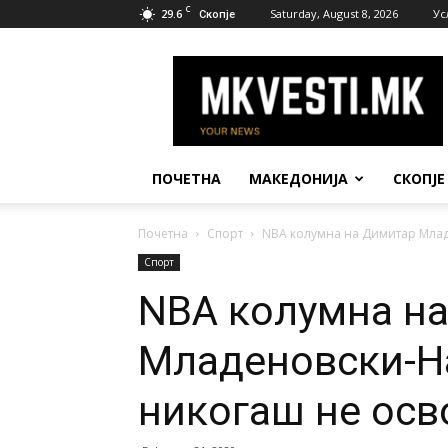
C
29.6
Saturday, August 8, 2026
Ус
Скопје
МК
Вести
ПОЧЕТНА
МАКЕДОНИЈА
СКОПЈЕ
Почетна
Спорт
NBA колумна на Димитар Младе
Спорт
NBA колумна н
Младеновски-На
никогаш не осв