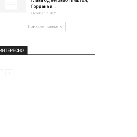
глава од неговиот пиштол,
Гордана и...
October 7, 2021
Прикажи повеќе
ИНТЕРЕСНО