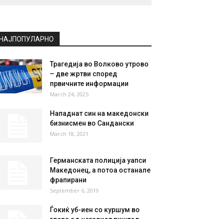
НАЈПОПУЛАРНО
Трагедија во Волково утрово
– две жртви според
првичните информации
March 24, 2025
Нападнат син на македонски
бизнисмен во Сандански
March 18, 2021
Германската полиција уапси
Македонец, а потоа останале
фрапирани
September 6, 2019
Ѓокиќ уб-иен со куршум во