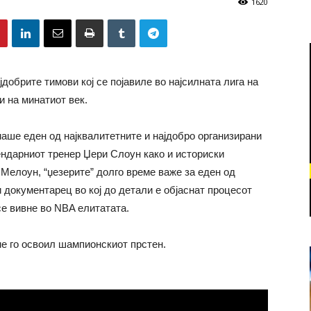
1620
јдобрите тимови кој се појавиле во најсилната лига на
и на минатиот век.
маше еден од најквалитетните и најдобро организирани
ндарниот тренер Џери Слоун како и историски
Мелоун, “џезерите” долго време важе за еден од
 документарец во кој до детали е објаснат процесот
се вивне во NBA елитатата.
не го освоил шампионскиот прстен.