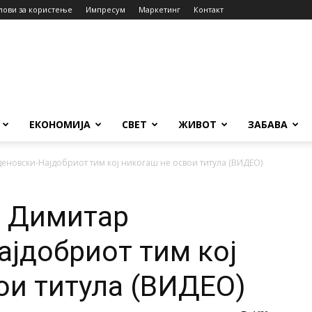
лови за користење
Импресум
Маркетинг
Контакт
ЕКОНОМИЈА
СВЕТ
ЖИВОТ
ЗАБАВА
новски-Најдобриот тим кој никогаш не освои титула (ВИДЕО)
а Димитар
јдобриот тим кој
ои титула (ВИДЕО)