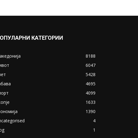
ОПУЛАРНИ КАТЕГОРИИ
акедонија
8188
ивот
6047
вет
5428
абава
4695
порт
4099
копје
1633
кономија
1390
ncategorised
4
og
1