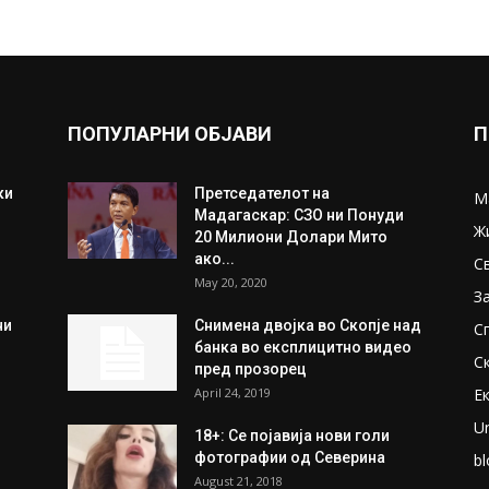
ПОПУЛАРНИ ОБЈАВИ
П
ки
Претседателот на
М
Мадагаскар: СЗО ни Понуди
Ж
20 Милиони Долари Мито
ако...
С
May 20, 2020
З
ни
Снимена двојка во Скопје над
С
банка во експлицитно видео
С
пред прозорец
April 24, 2019
Е
U
18+: Се појавија нови голи
фотографии од Северина
bl
August 21, 2018