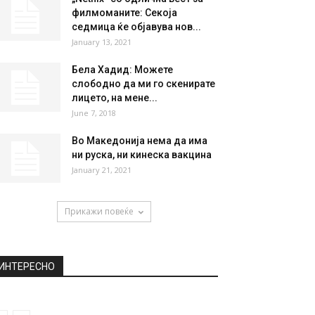
НАЈПОПУЛАРНО
Цела Англија удри по Матиќ:
„Ми ја бомбардиравте
земјата, нема шанси...
November 5, 2018
„Netflix“ со одлична вест за
филмоманите: Секоја
седмица ќе објавува нов...
January 13, 2021
Бела Хадид: Можете
слободно да ми го скенирате
лицето, на мене...
June 7, 2018
Во Македонија нема да има