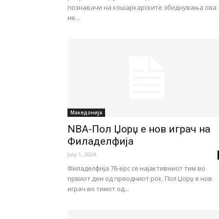
познавачи на кошаркарските збиднувања ова
не...
Македонија
NBA-Пол Џорџ е нов играч на
Филаделфија
July 1, 2024
Филаделфија 76-ерс се најактивниот тим во
првиот ден од преодниот рок. Пол Џорџ е нов
играч во тимот од...