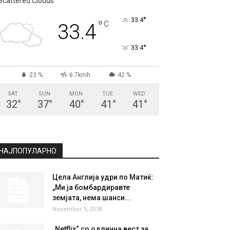
СКОПЈЕ
Scattered Clouds
°
33.4
°
C
33.4
°
33.4
23 %
6.7kmh
42 %
SAT
SUN
MON
TUE
WED
32
°
37
°
40
°
41
°
41
°