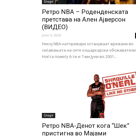
Спорт
Ретро NBA – Роденденската
претстава на Ален Ајверсон
(ВИДЕО)
June 6, 2026
Некој NBA натпревари остануваат врежани во
сеќавањата на сите кошаркарски обожаватели
Ноќта помеѓу 6-ти и 7-ми Јуни во 2001...
Спорт
Ретро NBA-Денот кога “Шек”
пристигна во Мајами