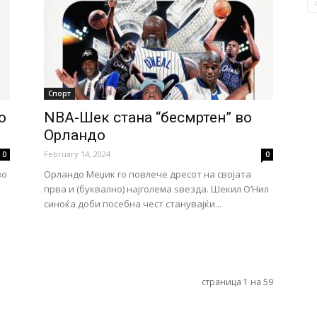
Спорт
о
NBA-Шек стана “бесмртен” во
Орландо
February 14, 2024
0
0
во
Орландо Меџик го повлече дресот на својата
прва и (буквално) најголема ѕвезда. Шекил O’Нил
синоќа доби посебна чест станувајќи...
страница 1 на 59