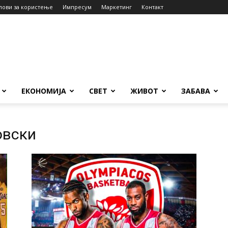
лови за користење
Импресум
Маркетинг
Контакт
ЕКОНОМИЈА
СВЕТ
ЖИВОТ
ЗАБАВА
овски