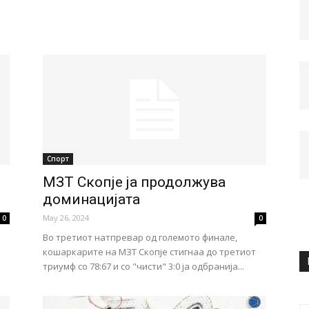
Спорт
МЗТ Скопје ја продолжува
доминацијата
May 26, 2024
0
0
Во третиот натпревар од големото финале,
кошаркарите на МЗТ Скопје стигнаа до третиот
триумф со 78:67 и со "чисти" 3:0 ја одбранија...