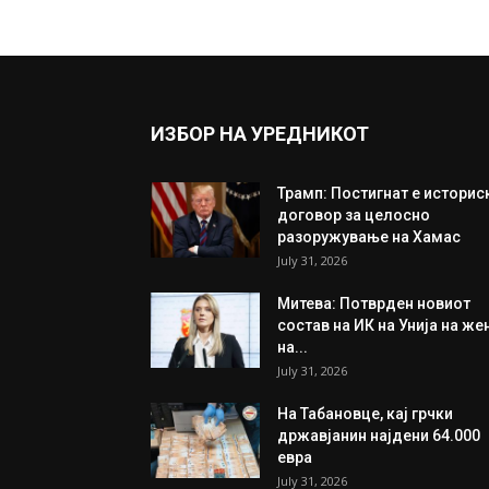
ИЗБОР НА УРЕДНИКОТ
Трамп: Постигнат е историс
договор за целосно
разоружување на Хамас
July 31, 2026
Митева: Потврден новиот
состав на ИК на Унија на же
на...
July 31, 2026
На Табановце, кај грчки
државјанин најдени 64.000
евра
July 31, 2026