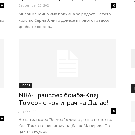
September 23, 2024
0
0
Милан конечно има причина за радост. Петото
 во
коло во Сериа А ни го донесе и првото градско
дерби сезонава....
Спорт
NBA-Tрансфер бомба-Клеј
а
Томсон е нов играч на Далас!
July 2, 2024
0
0
Нова трансфер "бомба" одекна доцна во ноќта.
Клеј Томсон е нов играч на Далас Маверикс. По
цели 13 години...