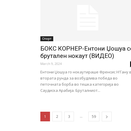
Спорт
БОКС КОРНЕР-Ентони Џошуа с
брутален нокаут (ВИДЕО)
March 9, 2024
Ентони Џошуа го нокаутираше Френсис Н'Гану 
втората рунда за возбудлива победа во
петочната борба во тешка категорија во
Саудиска Арабија. Бруталниот...
...
1
2
3
59