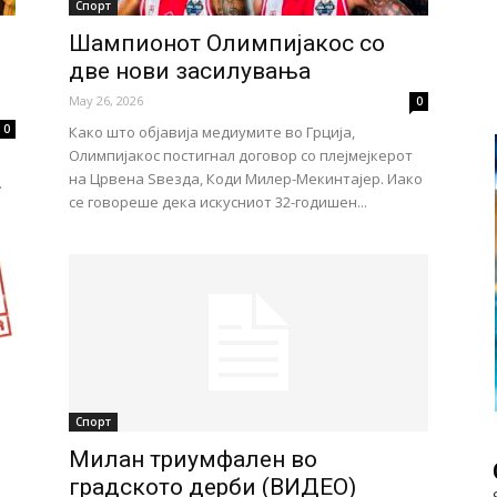
Спорт
Шампионот Олимпијакос со
две нови засилувања
May 26, 2026
0
0
Како што објавија медиумите во Грција,
Олимпијакос постигнал договор со плејмејкерот
на Црвена Ѕвезда, Коди Милер-Мекинтајер. Иако
.
се говореше дека искусниот 32-годишен...
Спорт
Милан триумфален во
градското дерби (ВИДЕО)