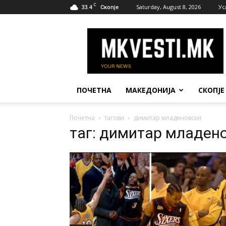
C
33.4
Saturday, August 8, 2026
Ус
Скопје
МК
Вести
ПОЧЕТНА
МАКЕДОНИЈА
СКОПЈЕ
Почетна
тагови
димитар младеновски
таг: димитар младен