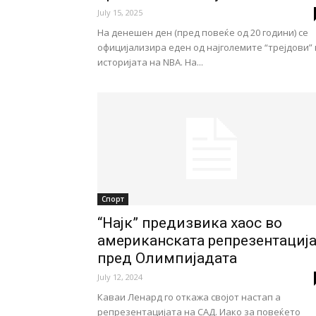
July 15, 2025
На денешен ден (пред повеќе од 20 години) се
официјализира еден од најголемите “трејдови”
историјата на NBA. На...
Спорт
“Најк” предизвика хаос во
американската репрезентациј
пред Олимпијадата
July 12, 2024
Каваи Ленард го откажа својот настап а
репрезентацијата на САД. Иако за повеќето