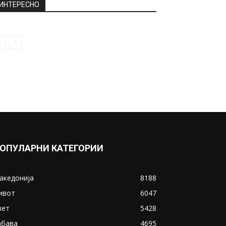
February 7, 2019
Љубовен триаголник кој ја
крена Хрватска на нозе: Се
зборува дека...
September 25, 2020
Прикажи повеќе
ИНТЕРЕСНО