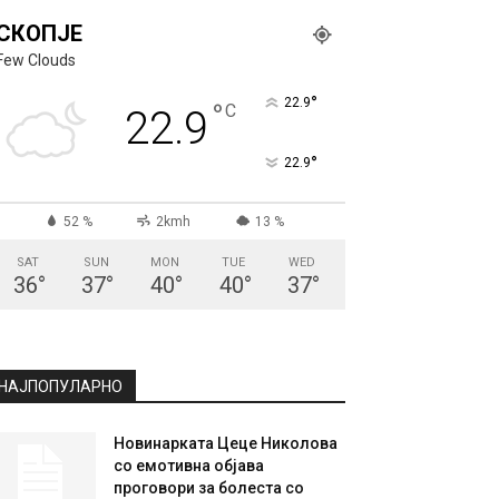
СКОПЈЕ
Few Clouds
°
22.9
°
C
22.9
°
22.9
52 %
2kmh
13 %