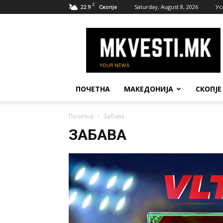
C
22.9
Saturday, August 8, 2026
Ус
Скопје
МК
Вести
ПОЧЕТНА
МАКЕДОНИЈА
СКОПЈЕ
Почетна
Забава
ЗАБАВА