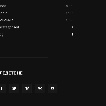
ОПУЛАРНИ КАТЕГОРИИ
акедонија
8188
ивот
6047
вет
5428
абава
4695
порт
4099
копје
1633
кономија
1390
ncategorised
4
og
1