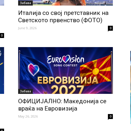
Забава
Италија со свој претставник на
Светското првенство (ФОТО)
June 9, 2026
0
0
Забава
ОФИЦИЈАЛНО: Македонија се
враќа на Евровизија
May 26, 2026
0