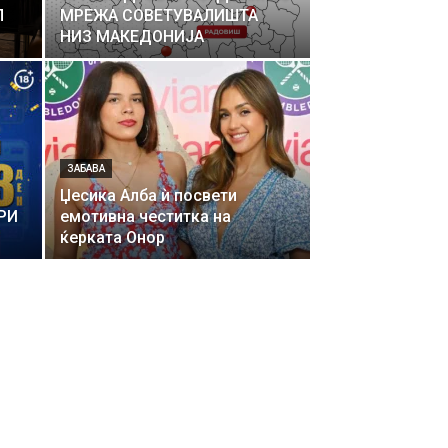
Л
МРЕЖА СОВЕТУВАЛИШТА
НИЗ МАКЕДОНИЈА
ЗАБАВА
Џесика Алба ѝ посвети
РИ
емотивна честитка на
ќерката Онор