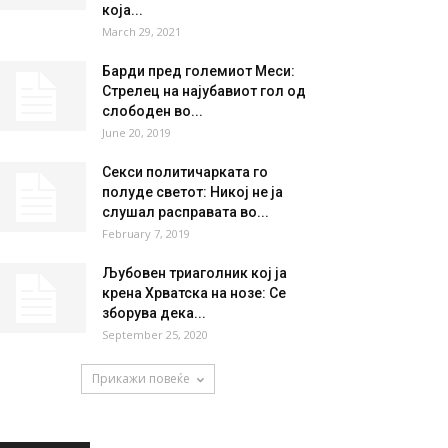
SAT
SUN
MON
TUE
WED
36
°
37
°
40
°
40
°
37
°
НАЈПОПУЛАРНО
Новинарката Цеце Николова
со емотивна објава
проговори за болеста со
која...
March 29, 2021
Барди пред големиот Меси:
Стрелец на најубавиот гол од
слободен во...
June 20, 2019
Секси политичарката го
полуде светот: Никој не ја
слушал расправата во...