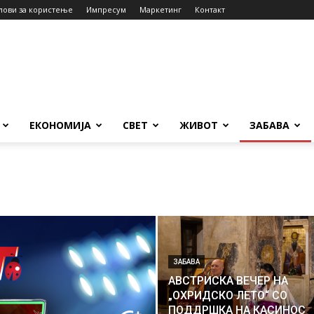
лови за користење
Импресум
Маркетинг
Контакт
ЕКОНОМИЈА
СВЕТ
ЖИВОТ
ЗАБАВА
ЗАБАВА
АВСТРИСКА ВЕЧЕР НА
„ОХРИДСКО ЛЕТО“ СО
ПОДДРШКА НА КАСИНОС