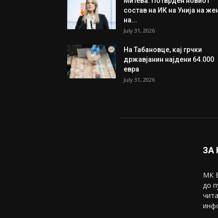
ИЗБОР НА УРЕДНИКОТ
Трамп: Постигнат е историс
договор за целосно
разоружување на Хамас
July 31, 2026
Митева: Потврден новиот
состав на ИК на Унија на же
на...
July 31, 2026
На Табановце, кај грчки
државјанин најдени 64.000
евра
July 31, 2026