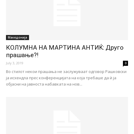
Македонија
КОЛУМНА НА МАРТИНА АНТИЌ: Друго
прашање?!
July 3, 2019
0
Во стилот некои прашања не заслужуваат одговор Рашковски
ја исхендла прес конференцијата на која требаше да ѝ ја
објасни на јавноста набавката на нов...