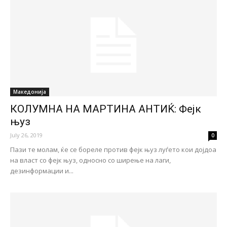
Македонија
КОЛУМНА НА МАРТИНА АНТИЌ: Фејк
њуз
July 26, 2019
0
Пази те молам, ќе се бореле против фејк њуз луѓето кои дојдоа
на власт со фејк њуз, односно со ширење на лаги,
дезинформации и...