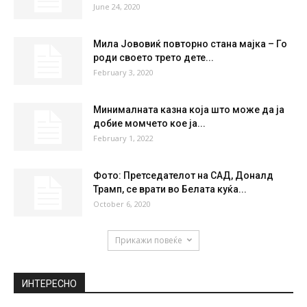
June 24, 2020
Мила Јововиќ повторно стана мајка – Го
роди своето трето дете...
February 3, 2020
Минималната казна која што може да ја
добие момчето кое ја...
February 1, 2022
Фото: Претседателот на САД, Доналд
Трамп, се врати во Белата куќа...
October 6, 2020
Прикажи повеќе
ИНТЕРЕСНО