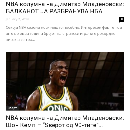
NBA колумна на Димитар Младеновски:
БАЛКАНОТ ЈА РАЗБРАНУВА НБА
January 2, 2019
0
Секоја NBA сезона носи нешто посебно. Интересен факт е тоа
што во оваа година бројот на странски играчи е рекордно
висок а со тоа...
Спорт
NBA колумна на Димитар Младеновски:
Шон Кемп – “Ѕверот од 90-тите”...