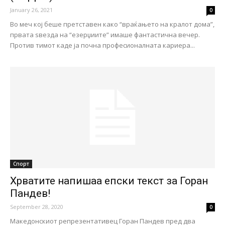
January 26, 2021
0
Во меч кој беше претставен како “враќањето на кралот дома”,
првата ѕвезда на “езерџиите” имаше фантастична вечер.
Против тимот каде ја почна професионалната кариера...
Спорт
Хрватите напишаа епски текст за Горан
Пандев!
September 28, 2020
0
Македонскиот репрезентативец Горан Пандев пред два