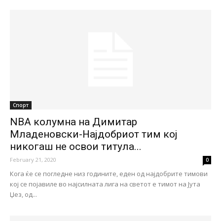
Спорт
NBA колумна на Димитар
Младеновски-Најдобриот тим кој
никогаш не освои титула...
February 21, 2020
0
Кога ќе се погледне низ годините, еден од најдобрите тимови
кој се појавиле во најсилната лига на светот е тимот на Јута
Џез, од...