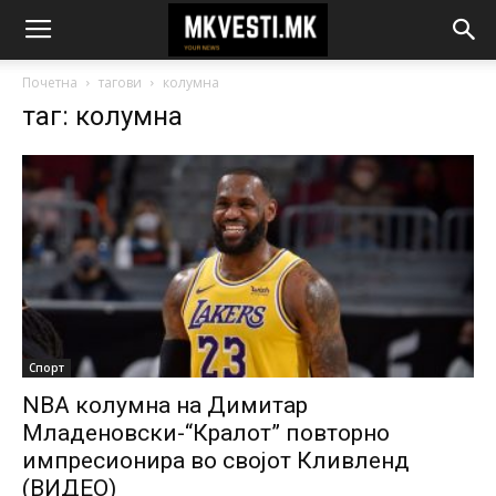
Почетна
тагови
колумна
таг: колумна
Спорт
NBA колумна на Димитар
Младеновски-“Кралот” повторно
импресионира во својот Кливленд
(ВИДЕО)