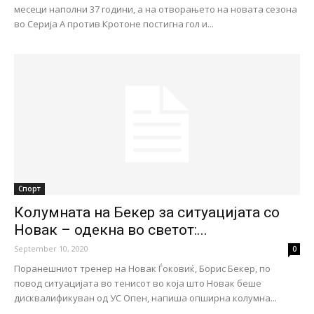
месеци наполни 37 години, а на отворањето на новата сезона
во Серија А против Кротоне постигна гол и...
Спорт
Колумната на Бекер за ситуацијата со
Новак – одекна во светот:...
September 10, 2020
0
Поранешниот тренер на Новак Ѓоковиќ, Борис Бекер, по
повод ситуацијата во тенисот во која што Новак беше
дисквалификуван од УС Опен, напиша опширна колумна...