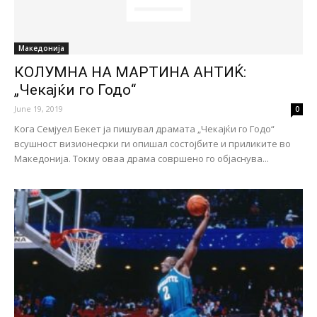
Македонија
КОЛУМНА НА МАРТИНА АНТИЌ:
„Чекајќи го Годо“
June 19, 2019
0
Кога Семјуел Бекет ја пишувал драмата „Чекајќи го Годо“
всушност визионесрки ги опишал состојбите и приликите во
Македонија. Токму оваа драма совршено го објаснува...