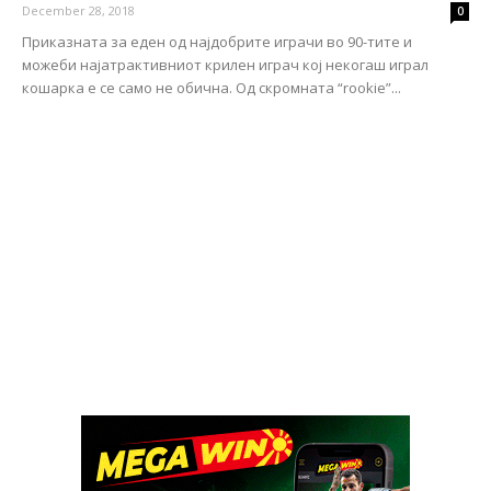
December 28, 2018
0
Приказната за еден од најдобрите играчи во 90-тите и
можеби најатрактивниот крилен играч кој некогаш играл
кошарка е се само не обична. Од скромната “rookie”...