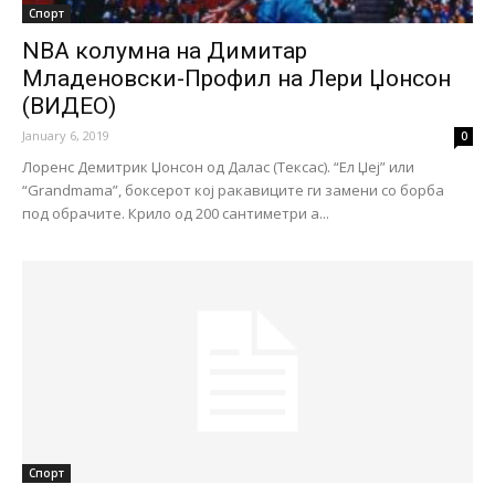
Спорт
NBA колумна на Димитар
Младеновски-Профил на Лери Џонсон
(ВИДЕО)
January 6, 2019
0
Лоренс Демитрик Џонсон од Далас (Тексас). “Ел Џеј” или
“Grandmama”, боксерот кој ракавиците ги замени сo борба
под обрачите. Крило од 200 сантиметри а...
Спорт