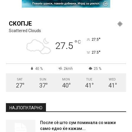
СКОПЈЕ
Scattered Clouds
°
27.5
°
C
27.5
°
27.5
40 %
2kmh
25 %
SAT
SUN
MON
TUE
WED
27
°
37
°
40
°
41
°
41
°
НАЈПОПУЛАРНО
После сè што сум поминала со мажи
само едно ќе кажам...