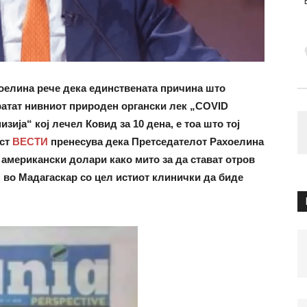
хоелина
рече дека единствената причина што
атат нивниот природен органски лек „COVID
зија“ кој лечел Ковид за 10 дена, е тоа што тој
ост
ВЕСТИ
пренесува дека
Претседателот Рахоелина
американски долари како мито за да стават отров
 во Мадагаскар со цел истиот клинички да биде