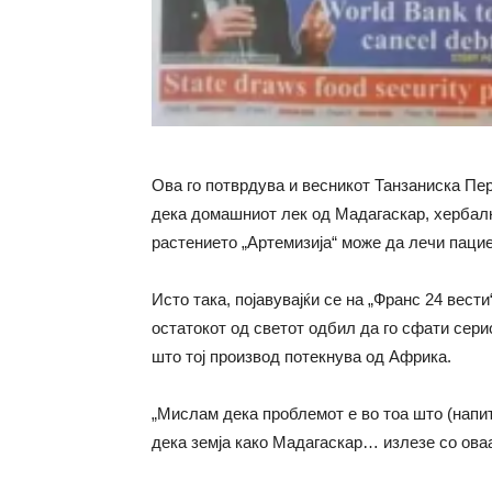
Ова го потврдува и весникот
Танзаниска Пер
дека домашниот лек од Мадагаскар, хербалн
растението „Артемизија“ може да лечи паци
Исто така, појавувајќи се на „Франс 24 вес
остатокот од светот одбил да го сфати сери
што тој производ потекнува од Африка.
„Мислам дека проблемот е во тоа што (напи
дека земја како Мадагаскар… излезе со оваа