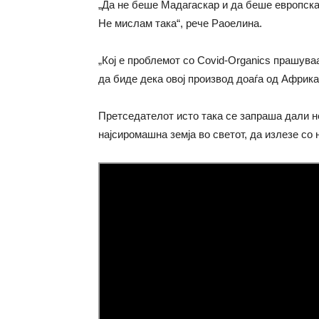
„Да не беше Мадагаскар и да беше европска з
Не мислам така“, рече Раоелина.
„Кој е проблемот со Covid-Organics прашув
да биде дека овој производ доаѓа од Африка“
Претседателот исто така се запраша дали не 
најсиромашна земја во светот, да излезе со