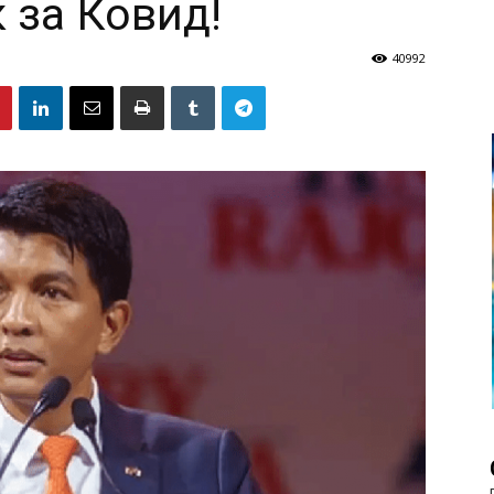
 за Ковид!
40992