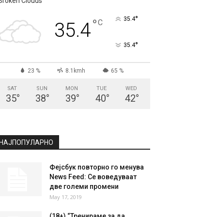
СКОПЈЕ
Broken Clouds
°
35.4
°
C
35.4
°
35.4
23 %
8.1kmh
65 %
SAT
SUN
MON
TUE
WED
35
°
38
°
39
°
40
°
42
°