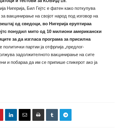
датоци и тестови за КОВИД-19.
ја Нигерија, Бил Гејтс е фатен како поткупува
за вакцинирање на својот народ под изговор на
вештај од сведоци, во Нигерија еруптираа
Гејтс понудил мито од 10 милиони американски
ците за да изгласа програма за присилна
 политички партии ја отфрлија „предлог-
адолжува задолжителното вакцинирање на сите
ени и побараа да им се припише спикерот ако ја