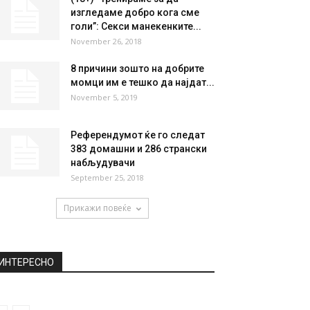
НАЈПОПУЛАРНО
Фејсбук повторно го менува
News Feed: Се воведуваат
две големи промени
May 17, 2019
(18+) “Тренираме за да
изгледаме добро кога сме
голи”: Секси манекенките...
November 26, 2018
8 причини зошто на добрите
момци им е тешко да најдат...
November 5, 2019
Референдумот ќе го следат