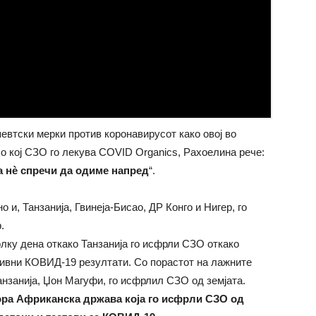
евтски мерки против коронавирусот како овој во
о кој СЗО го лекува COVID Organics, Рахоелина рече:
а нè спречи да одиме напред
“.
 и, Танзанија, Гвинеја-Бисао, ДР Конго и Нигер, го
.
лку дена откако Танзанија го исфрли СЗО откако
итивни КОВИД-19 резултати. Со порастот на лажните
анзанија, Џон Магуфи, го исфрлил СЗО од земјата.
тора Африканска држава која го исфрли СЗО од