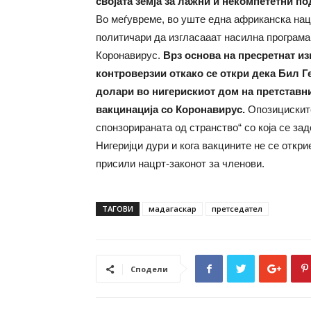
својата земја за лажни и некомпететни по
Во меѓувреме, во уште една африканска наци
политичари да изгласааат насилна програма 
Коронавирус.
Врз основа на пресретнат из
контроверзии откако се откри дека Бил 
долари во нигерискиот дом на претставни
вакцинација со Коронавирус.
Опозициските
спонзорираната од странство“ со која се з
Нигеријци дури и кога вакцините не се откри
присили нацрт-законот за членови.
ТАГОВИ
мадагаскар
претседател
Сподели