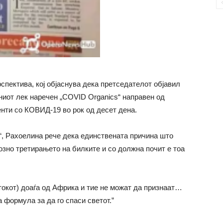
спектива, кој објаснува дека претседателот објавил
иот лек наречен „COVID Organics“ направен од
енти со КОВИД-19 во рок од десет дена.
ти“, Рахоелина рече дека единствената причина што
озно третирањето на билките и со должна почит е тоа
токот) доаѓа од Африка и тие не можат да признаат…
 формула за да го спаси светот.”