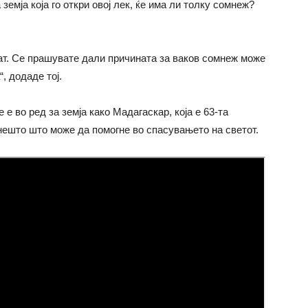
емја која го откри овој лек, ќе има ли толку сомнеж?
аат. Се прашувате дали причината за ваков сомнеж може
, додаде тој.
е во ред за земја како Мадагаскар, која е 63-та
 нешто што може да помогне во спасувањето на светот.