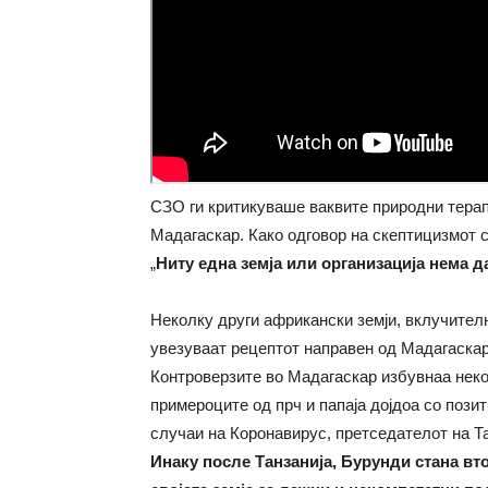
СЗО ги критикуваше ваквите природни терап
Мадагаскар. Како одговор на скептицизмот с
„
Ниту една земја или организација нема д
Неколку други африкански земји, вклучително
увезуваат рецептот направен од Мадагаскар
Контроверзите во Мадагаскар избувнаа неко
примероците од прч и папаја дојдоа со поз
случаи на Коронавирус, претседателот на Т
Инаку после Танзанија, Бурунди стана в