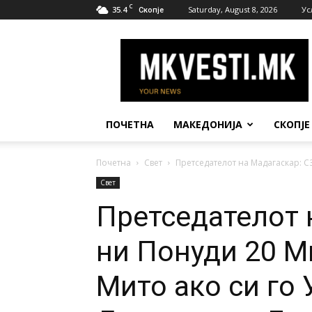
C
35.4
Saturday, August 8, 2026
Ус
Скопје
МК
Вести
ПОЧЕТНА
МАКЕДОНИЈА
СКОПЈЕ
Почетна
Свет
Претседателот на Мадагаскар: С
Свет
Претседателот 
ни Понуди 20 
Мито ако си го