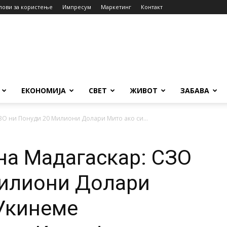
лови за користење
Импресум
Маркетинг
Контакт
ЕКОНОМИЈА
СВЕТ
ЖИВОТ
ЗАБАВА
ЗО ни Понуди 20 Милиони Долари Мито ако си...
на Мадагаскар: СЗО
Милиони Долари
 Укинеме