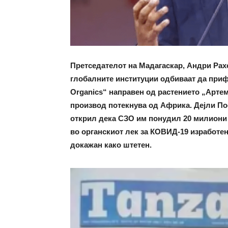
Претседателот на Мадагаскар, Андри Ра
глобалните институции одбиваат да приф
Organics“ направен од растението „Артеми
производ потекнува од Африка. Дејли П
открил дека СЗО им понудил
20 милиони 
во органскиот лек за КОВИД-19 изработен
докажан како штетен.