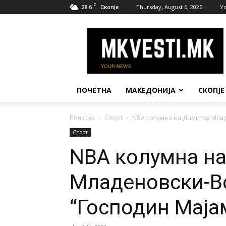
C
28.6
Thursday, August 6, 2026
У
Скопје
МК
Вести
ПОЧЕТНА
МАКЕДОНИЈА
СКОПЈЕ
Почетна
Спорт
NBA колумна на Димитар Млад
Спорт
NBA колумна н
Младеновски-В
“Господин Маја