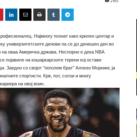
2105
професионалец. Најмногу познат како крилен центар и
ку универзитетските денови па се до денешен ден во
м на оваа Америчка држава. Неспорно е дека NBA
 се појавиле на кошаркарските терени кој oстави
. Заедно со својот “поголем брат” Алонзо Морнинг, ја
алните спортисти. Крв, пот, солзи и многу
ариера на овој воин.