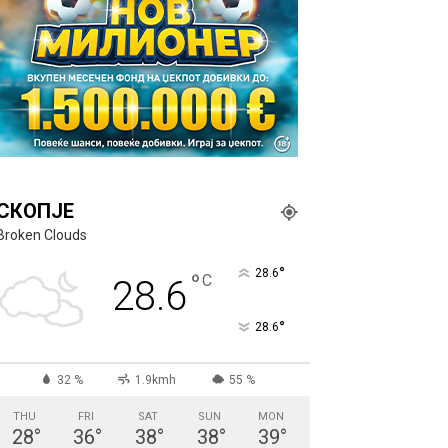
СКОПЈЕ
Broken Clouds
°
28.6
°
C
28.6
°
28.6
32 %
1.9kmh
55 %
THU
FRI
SAT
SUN
MON
28
°
36
°
38
°
38
°
39
°