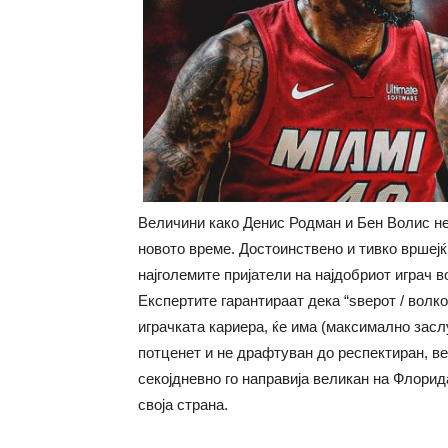
Величини како Денис Родман и Бен Волис не 
новото време. Достоинствено и тивко вршејќи
најголемите пријатели на најдобриот играч в
Експертите гарантираат дека “ѕверот / вол
играчката кариера, ќе има (максимално засл
потценет и не драфтуван до респектиран, ве
секојдневно го направија великан на Флорида.
своја страна.