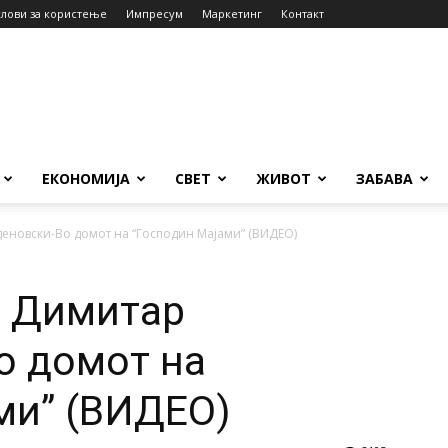
слови за користење
Импресум
Маркетинг
Контакт
ЕКОНОМИЈА
СВЕТ
ЖИВОТ
ЗАБАВА
еновски-Во домот на “Господин Мајами” (ВИДЕО)
а Димитар
о домот на
ми” (ВИДЕО)