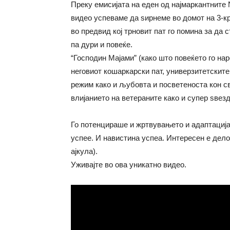
Преку емисијата на еден од најмаркантните N
видео успеваме да ѕирнеме во домот на 3-к
во предвид кој трновит пат го помина за да с
па дури и повеќе.
“Господин Мајами” (како што повеќето го на
неговиот кошаркарски пат, универзитетските 
режим како и љубовта и посветеноста кон св
влијанието на ветераните како и супер ѕвезди
Го потенцираше и жртвувањето и адаптацијат
успее. И навистина успеа. Интересен е дело
ајкула).
Уживајте во ова уникатно видео.