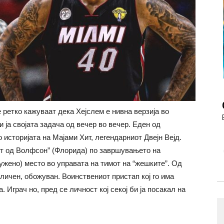
ретко кажуваат дека Хејслем е нивна верзија во
 ја својата задача од вечер во вечер. Еден од
о историјата на Мајами Хит, легендарниот Двејн Вејд.
кот од Волфсон” (Флорида) по завршувањето на
ужено) место во управата на тимот на “жешките”. Од
личен, обожуван. Воинствениот пристап кој го има
 Играч но, пред се личност кој секој би ја посакал на