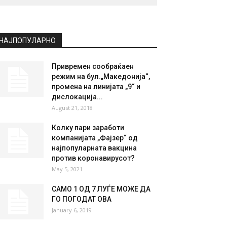
НАЈПОПУЛАРНО
Привремен сообраќаен
режим на бул.„Македонија“,
промена на линијата „9“ и
дислокација...
August 21, 2018
Колку пари заработи
компанијата „Фајзер“ од
најпопуларната вакцина
против коронавирусот?
May 5, 2021
САМО 1 ОД 7 ЛУЃЕ МОЖЕ ДА
ГО ПОГОДАТ ОВА
January 6, 2019