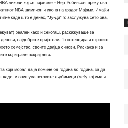
BA ликови кој се појавиле – Нејт Робинсон, преку ова
ратниот NBA шампион и икона на градот Мајами. Имајќи
тигне каде што е денес, “Ју-Ди” го заслужува сето ова,
рекуват) реален како и секогаш, раскажуваше за
денови, најдобрите пријатели. Го потенцира и строгиот
оето семејство, своите двајца синови. Раскажа и за
те кој играле покрај него.
а која морал да ја помине од година во година, за да
т каде ги опишува неговите љубимици (меѓу кој има и