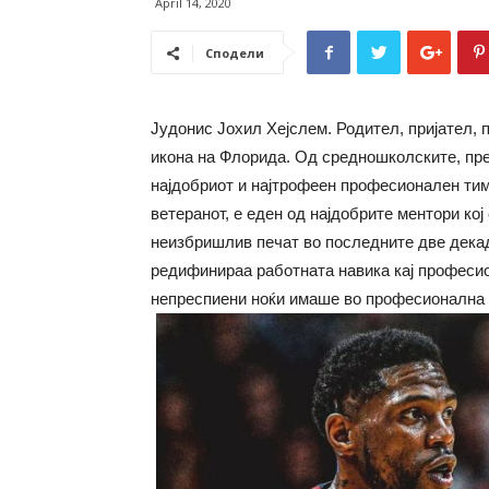
April 14, 2020
Сподели
Јудонис Јохил Хејслем. Родител, пријател, 
икона на Флорида. Од средношколските, пре
најдобриот и најтрофеен професионален ти
ветеранот, е еден од најдобрите ментори кој
неизбришлив печат во последните две декади
редифинираа работната навика кај професион
непреспиени ноќи имаше во професионална к