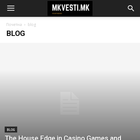
Почетна
blog
BLOG
BLOG
The House Edge in Casino Games and