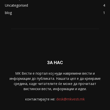
Uncategorised
4
blog
1
ЗА НАС
МК Вести е портал коj нуди навремени вести и
информации до публиката. Нашата цел е да креираме
средина, каде читателите ќе може да прочитаат
вистински вести, информации и идеи.
контактирајте не:
desk@mkvesti.mk