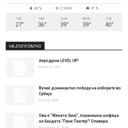
43 %
2.1kmh
37 %
FRI
SAT
SUN
MON
TUE
27
°
36
°
39
°
39
°
40
°
НАЈПОПУЛАРНО
Аеродром LEVEL UP!
March 31, 2021
Вучиќ доминантно победи на изборите во
Србија
June 22, 2020
Ова е “Жената Змеј”, поранешна шефица
на бандата “Пинк Пантер”! Оливера...
November 15, 2018