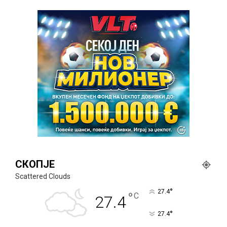
СКОПЈЕ
Scattered Clouds
°
27.4
°
C
27.4
°
27.4