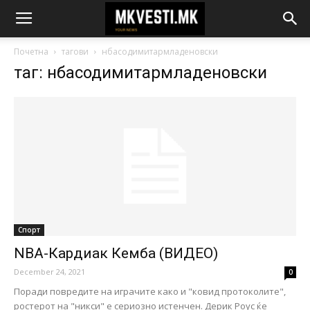
Почетна
тагови
нбасодимитармладеновски
таг: нбасодимитармладеновски
Спорт
NBA-Кардиак Кемба (ВИДЕО)
December 24, 2021
0
Поради повредите на играчите како и "ковид протоколите",
ростерот на "никси" е сериозно истенчен. Дерик Роус ќе