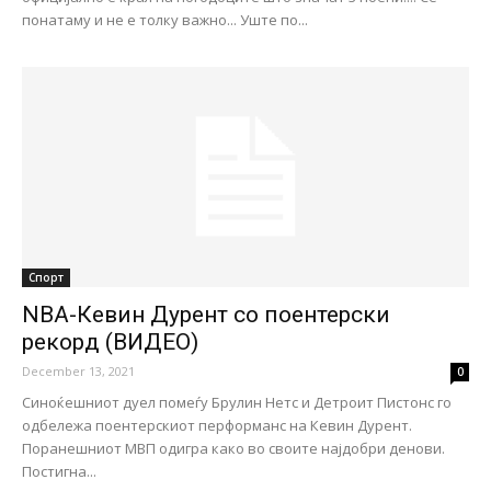
понатаму и не е толку важно... Уште по...
Спорт
NBA-Кевин Дурент со поентерски
рекорд (ВИДЕО)
December 13, 2021
0
Синоќешниот дуел помеѓу Брулин Нетс и Детроит Пистонс го
одбележа поентерскиот перформанс на Кевин Дурент.
Поранешниот МВП одигра како во своите најдобри денови.
Постигна...