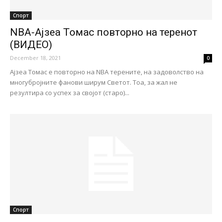
Спорт
NBA-Ајзеа Томас повторно на теренот
(ВИДЕО)
December 18, 2021
0
Ајзеа Томас е повторно на NBA терените, на задоволство на
многубројните фанови ширум Светот. Тоа, за жал не
резултира со успех за својот (старо)...
Спорт