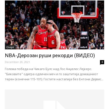
Спорт
NBA-Дерозан руши рекорди (ВИДЕО)
December 20, 2021
0
Голема победа на Чикаго Булс над Лос Анџелес Лејкерс.
"Биковите" одигра одличен меч и го заштитија домашниот
терен (конечни 115-101). Гостите настапија без Ентони Дејвис...