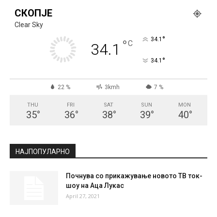
СКОПЈЕ
Clear Sky
°
34.1
°
C
34.1
°
34.1
22 %
3kmh
7 %
THU
FRI
SAT
SUN
MON
35
°
36
°
38
°
39
°
40
°
НАЈПОПУЛАРНО
Почнува со прикажување новото ТВ ток-
шоу на Аца Лукас
April 27, 2021