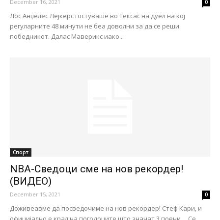
December 16, 2021
0
Лос Анџелес Лејкерс гостуваше во Тексас на дуел на кој
регуларните 48 минути не беа доволни за да се реши
победникот. Далас Маверикс иако...
Спорт
NBA-Сведоци сме на нов рекордер!
(ВИДЕО)
December 15, 2021
0
Доживеавме да посведочиме на нов рекордер! Стеф Кари, и
официјално е крал на погодоците што значат 3 поени.... Се