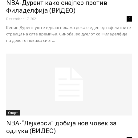
NBA-Дурент како снајпер против
Филаделфија (ВИДЕО)
December 17, 2021
0
Кевин Дурент уште еднаш покажа дека е еден од најелитните
стрелци на сите времиња. Синоќа, во дуелот со Филаделфија
на дело го покажа сиот...
Спорт
NBA-“Лејкерси” добија нов човек за
одлука (ВИДЕО)