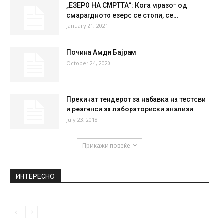
„ЕЗЕРО НА СМРТТА“: Кога мразот од
смарагдното езеро се стопи, се...
January 21, 2021
Почина Амди Бајрам
October 24, 2020
Прекинат тендерот за набавка на тестови
и реагенси за лабораториски анализи
July 23, 2018
Прикажи повеќе
ИНТЕРЕСНО