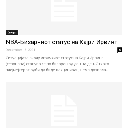
Спорт
NBA-Бизарниот статус на Кајри Ирвинг
December 18, 2021
0
Ситуацијата околу играчкиот статус на Кајри Ирвинг
(сезонава) станува се по бизарен од ден на ден. Откако
плејмејкерот одби да биде вакциниран, нема дозвола...