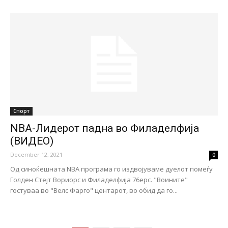
Спорт
NBA-Лидерот падна во Филаделфија
(ВИДЕО)
December 12, 2021
0
Од синоќешната NBA програма го издвојуваме дуелот помеѓу
Голден Стејт Вориорс и Филаделфија 76ерс. "Воините"
гостуваа во "Велс Фарго" центарот, во обид да го...