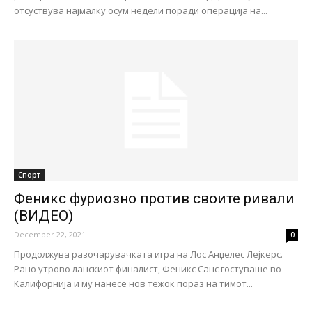
отсуствува најмалку осум недели поради операција на...
Спорт
Феникс фуриозно против своите ривали
(ВИДЕО)
December 22, 2021
0
Продолжува разочарувачката игра на Лос Анџелес Лејкерс.
Рано утрово ланскиот финалист, Феникс Санс гостуваше во
Калифорнија и му нанесе нов тежок пораз на тимот...