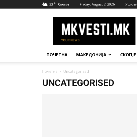
C
33
Friday, August 7, 2026
Услови
Скопје
МК
Вести
ПОЧЕТНА
МАКЕДОНИЈА
СКОПЈЕ
Почетна
Uncategorised
UNCATEGORISED