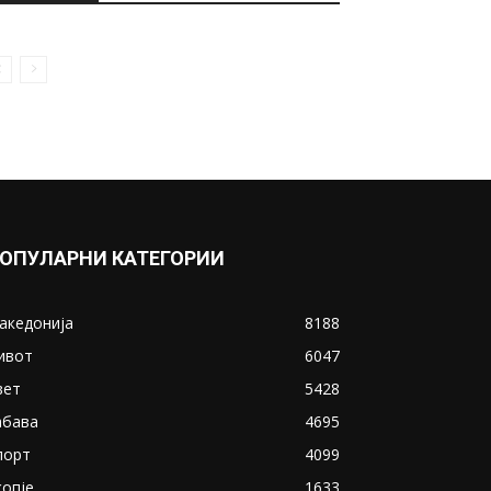
ОПУЛАРНИ КАТЕГОРИИ
акедонија
8188
ивот
6047
вет
5428
абава
4695
порт
4099
копје
1633