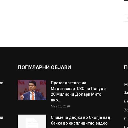
ПОПУЛАРНИ ОБЈАВИ
П
ки
Претседателот на
М
Мадагаскар: СЗО ни Понуди
Ж
20 Милиони Долари Мито
ако...
С
May 20, 2020
З
ни
Снимена двојка во Скопје над
С
банка во експлицитно видео
С