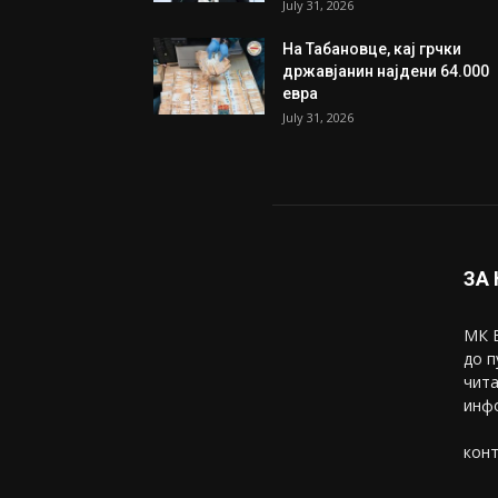
July 31, 2026
На Табановце, кај грчки
државјанин најдени 64.000
евра
July 31, 2026
ЗА
МК В
до п
чита
инфо
конт