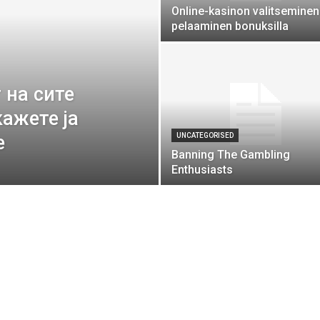
Online-kasinon valitseminen
pelaaminen bonuksilla
 на сите
ажете ја
е
UNCATEGORISED
Banning The Gambling
Enthusiasts