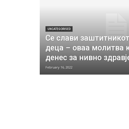
UNCATEGORISED
Се слави заштитникот
деца – оваа молитва к
денес за нивно здравј
February 16, 2022