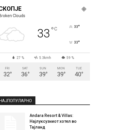
СКОПЈЕ
Broken Clouds
°
33
°
C
33
°
33
27 %
5.3kmh
59 %
FRI
SAT
SUN
MON
TUE
32
°
36
°
39
°
39
°
40
°
НАЈПОПУЛАРНО
Andara Resort & Villas:
Најлуксузниот хотел во
Тајланд