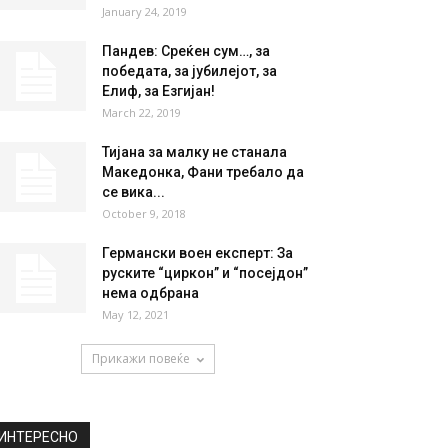
January 24, 2019
Пандев: Среќен сум…, за
победата, за јубилејот, за
Елиф, за Езгијан!
March 22, 2019
Тијана за малку не станала
Македонка, Фани требало да
се вика...
October 9, 2018
Германски воен експерт: За
руските “циркон” и “посејдон”
нема одбрана
May 12, 2021
Прикажи повеќе
ИНТЕРЕСНО