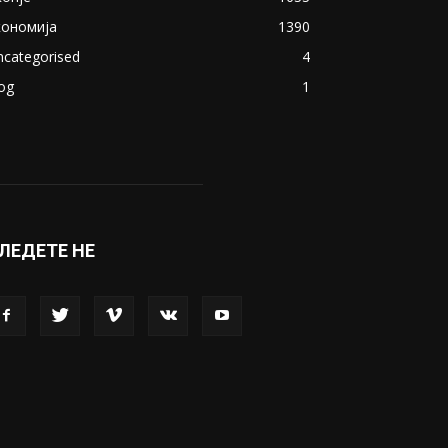
кономија
1390
ncategorised
4
og
1
ЛЕДЕТЕ НЕ