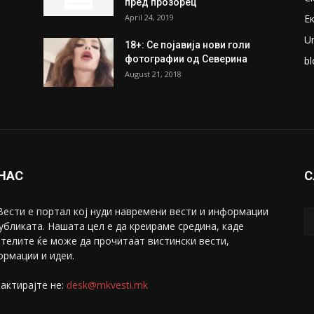
пред прозорец
April 24, 2019
Е
U
18+: Се појавија нови голи
фотографии од Северина
bl
August 21, 2018
 НАС
С
ести е портал коj нуди навремени вести и информации
убликата. Нашата цел е да креираме средина, каде
телите ќе може да прочитаат вистински вести,
рмации и идеи.
актирајте не:
desk@mkvesti.mk