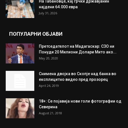
ИЗБОР НА УРЕДНИКОТ
Трамп: Постигнат е историски договор за
целосно разоружување на Хамас
July 31, 2026
Митева: Потврден новиот состав на ИК на
Унија на жени на...
July 31, 2026
На Табановце, кај грчки државјанин
најдени 64.000 евра
July 31, 2026
ПОПУЛАРНИ ОБЈАВИ
Претседателот на Мадагаскар: СЗО ни
Понуди 20 Милиони Долари Мито ако...
May 20, 2020