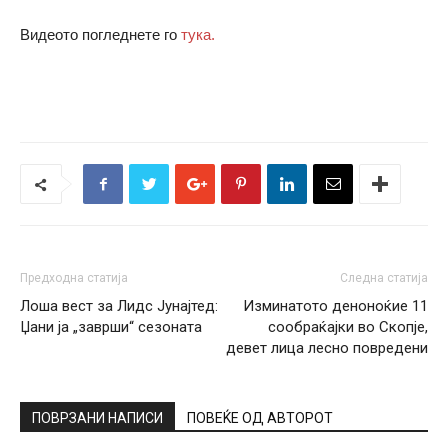
Видеото погледнете го
тука.
Предходна статија
Следна статија
Лоша вест за Лидс Јунајтед:
Изминатото деноноќие 11
Џани ја „заврши“ сезоната
сообраќајки во Скопје,
девет лица лесно повредени
ПОВРЗАНИ НАПИСИ
ПОВЕЌЕ ОД АВТОРОТ