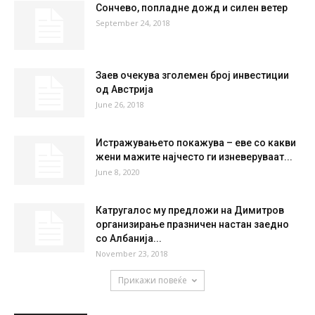
°
29
28 %
0.3kmh
4 %
FRI
SAT
SUN
MON
TUE
35
°
36
°
39
°
40
°
41
°
НАЈПОПУЛАРНО
Сончево, попладне дожд и силен ветер
September 24, 2018
Заев очекува зголемен број инвестиции
од Австрија
June 26, 2018
Истражувањето покажува – еве со какви