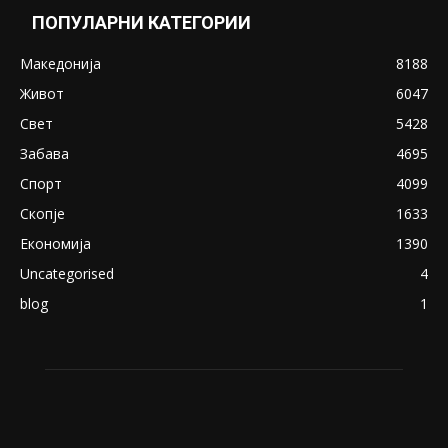
Снимена двојка во Скопје над банка во
експлицитно видео пред прозорец
April 24, 2019
18+: Се појавија нови голи фотографии од
Северина
August 21, 2018
ПОПУЛАРНИ КАТЕГОРИИ
Македонија
8188
Живот
6047
Свет
5428
Забава
4695
Спорт
4099
Скопје
1633