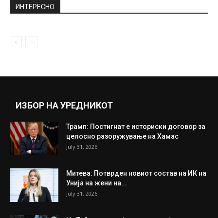
жени мажите најчесто ги изневеруваат...
June 8, 2020
Катругалос му предложи на Димитров
организирање празничен настан заедно
со Албанија...
November 23, 2018
Прикажи повеќе
ИНТЕРЕСНО