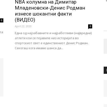
NBA колумна на Димитар
Младеновски-Денис Родман
изнесе шокантни факти
(ВИДЕО)
0
April 22, 2020
0
та
Една од најзабавните и најработливи (највредни)
атлети кои се појавиле низ историјата во
спортскиот свет е единствениот Денис Родман.
Секогаш кога имаме шанса да...