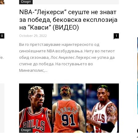
Спорт
NBA-“Лејкерси” сеуште не знаат
за победа, бековска експлозија
на “Кавси” (ВИДЕО)
October 29, 2022
0
1
Ви го претставуваме најинтересното од
синоќешните NBA возбудувања. Ниту во петиот
е.
обид сезонава, Лос Анџелес Лејкерс не успеа да
стигне до победа. На гостувањето во
Минеаполис,...
Спорт