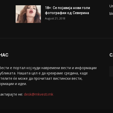
U
18+: Се појавија нови голи
фотографии од Северина
bl
August 21, 2018
 НАС
С
ести е портал коj нуди навремени вести и информации
убликата. Нашата цел е да креираме средина, каде
телите ќе може да прочитаат вистински вести,
рмации и идеи.
актирајте не:
desk@mkvesti.mk