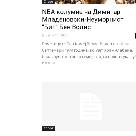
Спорт
NBA колумна на Димитар
Младеновски-Неуморниот
“Биг” Бен Волис
January 11, 2023
Почетоците Бен Камеј Волис. Роден на 10-ти
Септември 1974 година, во Уајт Хол – Алабама.
Израснува во топло семејство, со полна куќа луѓ
Има 10...
Спорт