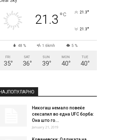
Clear Sky
°
21.3
°
C
21.3
°
21.3
48 %
1.6kmh
5 %
FRI
SAT
SUN
MON
TUE
35
°
36
°
39
°
40
°
40
°
НАЈПОПУЛАРНО
Никогаш немало повеќе
сексапил во една UFC борба:
Она што го...
January 21, 2019
Ковачевски: Одлуката на