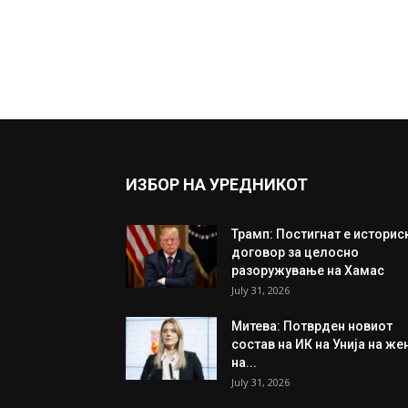
ИЗБОР НА УРЕДНИКОТ
Трамп: Постигнат е историс
договор за целосно
разоружување на Хамас
July 31, 2026
Митева: Потврден новиот
состав на ИК на Унија на же
на...
July 31, 2026