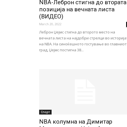
NBA-Леброн стигна до втората
позиција на вечната листа
(ВИДЕО)
March 20, 2022
Леброн Џејмс стигна до второто место на
вечната листа на најдобри стрелци во историја
на NBA. На синоќешното гостување во главниот
град, Џејмс постигна 38...
Спорт
NBA колумна на Димитар