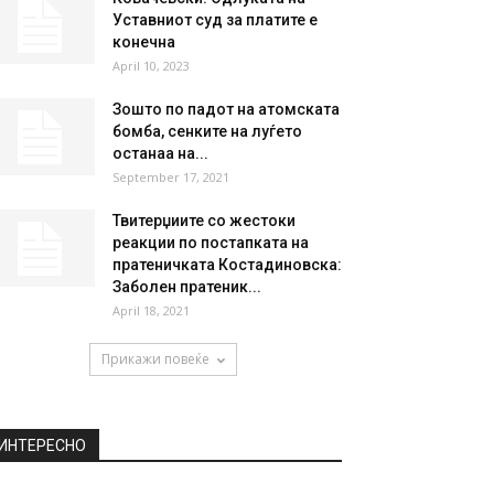
Уставниот суд за платите е
конечна
April 10, 2023
Зошто по падот на атомската
бомба, сенките на луѓето
останаа на...
September 17, 2021
Твитерџиите со жестоки
реакции по постапката на
пратеничката Костадиновска:
Заболен пратеник...
April 18, 2021
Прикажи повеќе
ИНТЕРЕСНО