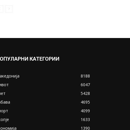
ОПУЛАРНИ КАТЕГОРИИ
акедонија
8188
ивот
6047
вет
5428
абава
4695
порт
4099
копје
1633
кономија
1390