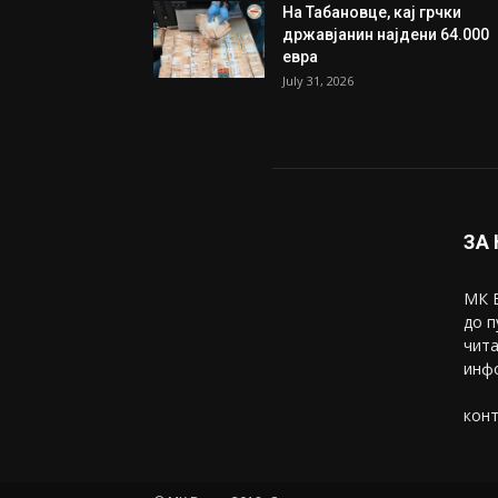
На Табановце, кај грчки
државјанин најдени 64.000
евра
July 31, 2026
ЗА
МК В
до п
чита
инфо
конт