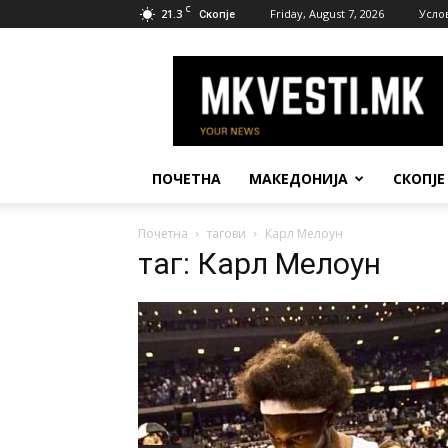
C
21.3
Friday, August 7, 2026
Усло
Скопје
МК
Вести
ПОЧЕТНА
МАКЕДОНИЈА
СКОПЈЕ
Почетна
тагови
Карл Мелоун
таг: Карл Мелоун