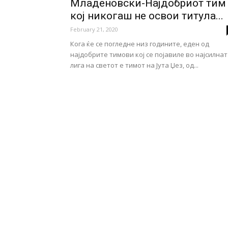
Младеновски-Најдобриот тим
кој никогаш не освои титула...
February 21, 2020
Кога ќе се погледне низ годините, еден од
најдобрите тимови кој се појавиле во најсилна
лига на светот е тимот на Јута Џез, од...