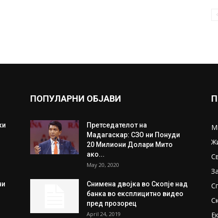
ПОПУЛАРНИ ОБЈАВИ
П
ки
Претседателот на
М
Мадагаскар: СЗО ни Понуди
Ж
20 Милиони Долари Мито
ако...
С
May 20, 2020
З
ни
Снимена двојка во Скопје над
С
банка во експлицитно видео
С
пред прозорец
April 24, 2019
Е