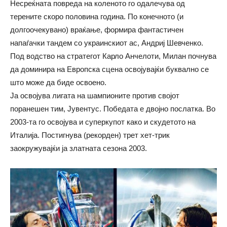
Несреќната повреда на коленото го одалечува од
терените скоро половина година. По конечното (и
долгоочекувано) враќање, формира фантастичен
напаѓачки тандем со украинскиот ас, Андриј Шевченко.
Под водство на стратегот Карло Анчелоти, Милан почнува
да доминира на Европска сцена освојувајќи буквално се
што може да биде освоено.
Ја освојува лигата на шампионите против својот
поранешен тим, Јувентус. Победата е двојно послатка. Во
2003-та го освојува и суперкупот како и скудетото на
Италија. Постигнува (рекорден) трет хет-трик
заокружувајќи ја златната сезона 2003.