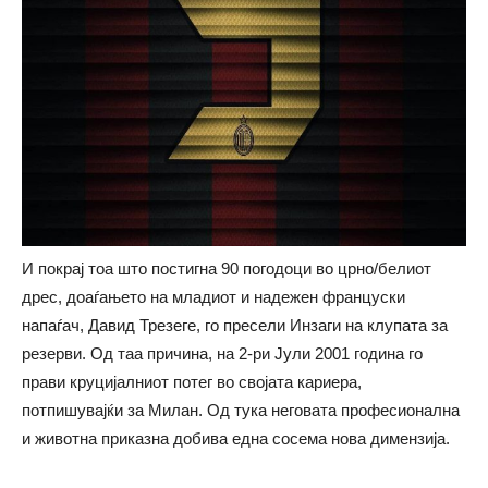
И покрај тоа што постигна 90 погодоци во црно/белиот
дрес, доаѓањето на младиот и надежен француски
напаѓач, Давид Трезеге, го пресели Инзаги на клупата за
резерви. Од таа причина, на 2-ри Јули 2001 година го
прави круцијалниот потег во својата кариера,
потпишувајќи за Милан. Од тука неговата професионална
и животна приказна добива една сосема нова димензија.