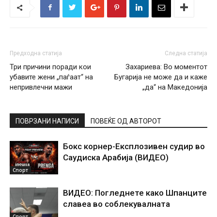
Предходна статија
Следна статија
Три причини поради кои
Захариева: Во моментот
убавите жени „паѓаат“ на
Бугарија не може да и каже
непривлечни мажи
„да“ на Македонија
ПОВРЗАНИ НАПИСИ
ПОВЕЌЕ ОД АВТОРОТ
Бокс корнер-Експлозивен судир во
Саудиска Арабија (ВИДЕО)
Спорт
ВИДЕО: Погледнете како Шпанците
славеа во соблекувалната
Спорт