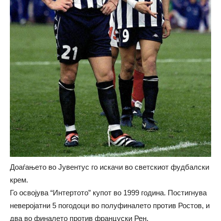
Доаѓањето во Јувентус го искачи во светскиот фудбалски
крем.
Го освојува “Интертото” купот во 1999 година. Постигнува
неверојатни 5 погодоци во полуфиналето против Ростов, и
два во финалето против француски Рен.