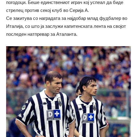
погодоци. Беше единствениот играч кој успеал да биде
стрелец против секој клуб во Серија А.
Се закитува со наградата за најдобар млад фудбалер во
Италија, со што ја заслужи капитенската лента на својот
последен натпревар за Аталанта.