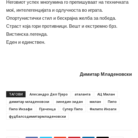
Неговиот успех многумина го препишуваат на техничката
моќ, интелегенцијата и одлучноста во играта.
Опортунистички стил и бескрајна желба за победа.
Страст која гори противници. Вешт и екстремно брз.
Вистинска легенда.
Еден и единствен.
Димитар Младеновски
ТАГОВИ
Алесандро Дел Пјеро
аталанта
АЦ Милан
димитар младеновски
зинедин зидан
милан
Пипо
Пипо Инзафи
Пјаченца
Супер Пипо
Филипо Инзаги
фудбалсодимитармладеновски