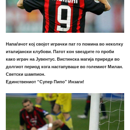
Напаѓачот кој својот играчки пат го помина во неколку
италијански клубови. Патот кон ѕвездите го проби
како играч на Јувентус. Вистинска магија приреди во
долгиот период кога настапуваше во големиот Милан.
Светски шампион.
Единствениот
“
Супер Пипо
”
Инзаги!