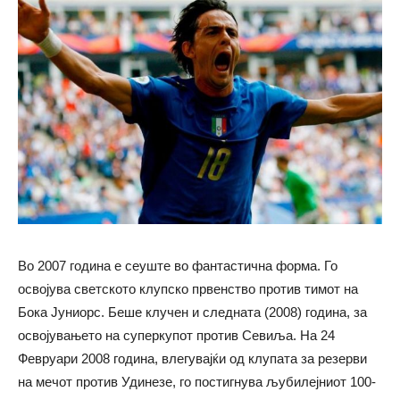
Во 2007 година е сеуште во фантастична форма. Го
освојува светското клупско првенство против тимот на
Бока Јуниорс. Беше клучен и следната (2008) година, за
освојувањето на суперкупот против Севиља. На 24
Февруари 2008 година, влегувајќи од клупата за резерви
на мечот против Удинезе, го постигнува љубилејниот 100-