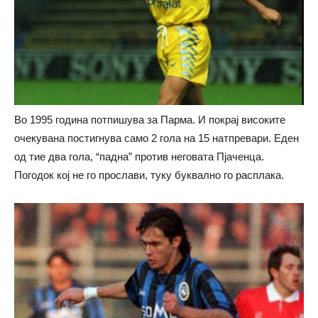
Во 1995 година потпишува за Парма. И покрај високите
очекувана постигнува само 2 гола на 15 натпревари. Еден
од тие два гола, “падна” против неговата Пјаченца.
Погодок кој не го прослави, туку буквално го расплака.