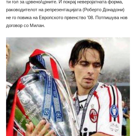
ти гол за црвено/црните. И покрај неверојатната форма,
раководителот на репрезентацијата (Роберто Донадони)
не го повика на Европското првенство ’08. Потпишува нов
договор со Милан.