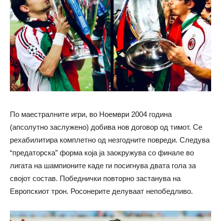
По маестралните игри, во Ноември 2004 година
(апсолутно заслужено) добива нов договор од тимот. Се
рехабилитира комплетно од незгодните повреди. Следува
“предаторска” форма која ја заокружува со финале во
лигата на шампионите каде ги посигнува двата гола за
својот состав. Победнички повторно застанува на
Европскиот трон. Росонерите делуваат непобедливо.