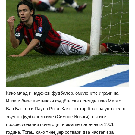
Како млад и надежен фудбалер, омилените играчи на
Инзаги биле вистински фудбалски легенди како Марко
Ван Бастен и Пауло Роси. Како постар брат на уште едно
звучно фудбалско име (Симоне Инзаги), своите
професионални почетоци ги имаше далечната 1991
година. Тогаш како тинејџер оствари два настапи за