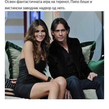
Освен фантастичната игра на теренот, Пипо беше и
вистински заводник надвор од него.