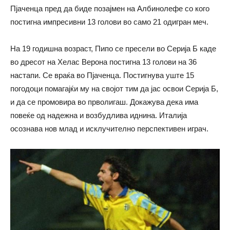
Пјаченца пред да биде позајмен на Албинолефе со кого
постигна импресивни 13 голови во само 21 одигран меч.
На 19 годишна возраст, Пипо се пресели во Серија Б каде
во дресот на Хелас Верона постигна 13 голови на 36
настапи. Се враќа во Пјаченца. Постигнува уште 15
погодоци помагајќи му на својот тим да јас освои Серија Б,
и да се промовира во прволигаш. Докажува дека има
повеќе од надежна и возбудлива иднина. Италија
осознава нов млад и исклучително перспективен играч.