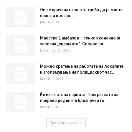
Ова е причината зошто треба да ја миете
вашата коса со...
July 30, 2019
Маестро Џамбазов – сениор конечно ја
запозна „снашката“: Се знае ли...
December 23, 2020
Можно кратење на работата на локалите
и зголемување на полицискиот час...
March 19, 2021
Ќе ви ги стопат срцата: Прегратката на
прерано родените близначки го...
March 7, 2019
Прикажи повеќе