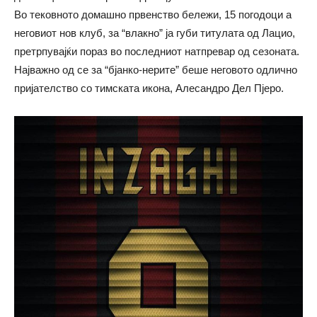
Во тековното домашно првенство бележи, 15 погодоци а
неговиот нов клуб, за “влакно” ја губи титулата од Лацио,
претрпувајќи пораз во последниот натпревар од сезоната.
Најважно од се за “бјанко-нерите” беше неговото одлично
пријателство со тимската икона, Алесандро Дел Пјеро.