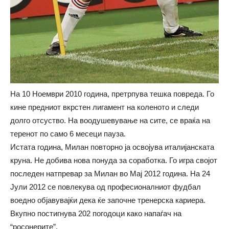
На 10 Ноември 2010 година, претрпува тешка повреда. Го
кине предниот вкрстен лигамент на коленото и следи
долго отсуство. На воодушевување на сите, се враќа на
теренот по само 6 месеци пауза.
Истата година, Милан повторно ја освојува италијанската
круна. Не добива нова понуда за соработка. Го игра својот
последен натпревар за Милан во Мај 2012 година. На 24
Јули 2012 се повлекува од професионалниот фудбал
воедно објавувајќи дека ќе започне тренерска кариера.
Вкупно постигнува 202 погодоци како напаѓач на
“росонерите”.