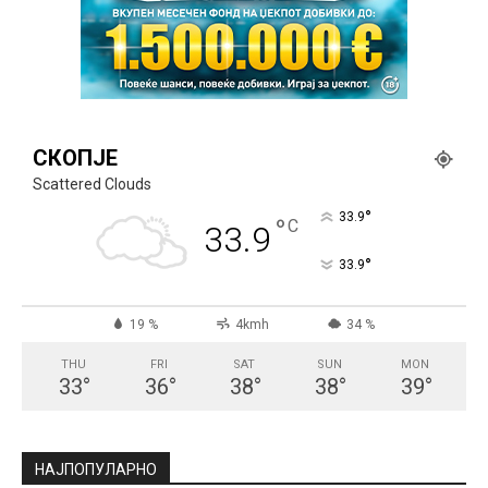
СКОПЈЕ
Scattered Clouds
°
33.9
°
C
33.9
°
33.9
19 %
4kmh
34 %
THU
FRI
SAT
SUN
MON
33
°
36
°
38
°
38
°
39
°
НАЈПОПУЛАРНО