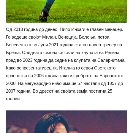
Од 2013 година до денес, Пипо Инзаги е главен менаџер.
Го водеше својот Милан, Венеција, Болоња, потоа
Беневенто а во Јуни 2021 година стана главен тренер на
Бреша. Следната сезона се сели на клупата на Реџина,
пред во 2023 година да седне на клупата на Салернитана.
Како репрезентативец на Италија го освои Светското
првенство во 2006 година како и среброто на Европското
2000. На меѓународно ниво имаше 57 настапи од 1997 до
2007 година. Во дресот на својата земја постигна 25
голови.