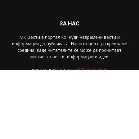
ЗА НАС
МК Вести е портал коj нуди навремени вести и
информации до публиката. Нашата цел е да креираме
средина, каде читателите ќе може да прочитаат
вистински вести, информации и идеи.
контактирајте не:
desk@mkvesti.mk
СЛЕДЕТЕ НЕ
© МК Вести 2018. Сите права се задржани.