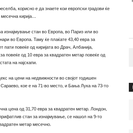
селба, корисно е да знаете кои европски градови ќе
ку месечна кирија…
за изнајмување стан во Европа, во Париз или во
нари во Европа. Таму ќе плаќате 43,40 евра за
т пати повеќе од киријата во Драч, Албанија,
а за повеќе од 10 евра за квадратен метар повеќе од
стата на најскапи.
ндекс на цени на недвижности во својот годишен
 Сараево, кое е на 71-во место, и Бања Лука на 73-то
чна цена од 31,70 евра за квадратен метар. Лондон,
прифатлив стан за изнајмување, се нашол на 9-то
квадратен метар месечно.