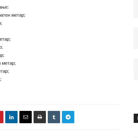
ање:
ратен метар;
;
етар;
р;
р;
 метар;
етар;
;