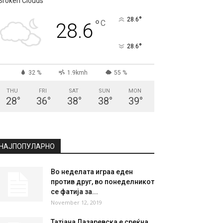
СКОПЈЕ
Broken Clouds
°
28.6
°
C
28.6
°
28.6
32 %
1.9kmh
55 %
THU
FRI
SAT
SUN
MON
28
°
36
°
38
°
38
°
39
°