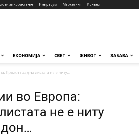
слови за користење
Импресум
Маркетинг
Контакт
ЕКОНОМИЈА
СВЕТ
ЖИВОТ
ЗАБАВА
а: Првиот град на листата не е ниту...
ии во Европа:
листата не е ниту
ндон…