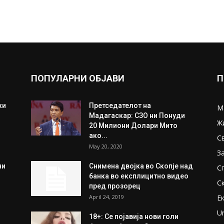
ПОПУЛАРНИ ОБЈАВИ
П
ки
Претседателот на
М
Мадагаскар: СЗО ни Понуди
Ж
20 Милиони Долари Мито
ако...
С
May 20, 2020
З
ни
Снимена двојка во Скопје над
С
банка во експлицитно видео
С
пред прозорец
April 24, 2019
Е
U
18+: Се појавија нови голи