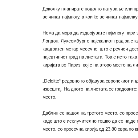
Доколку планирате подолго патување или пре
ве чинат најмногу, а кои ќе ве чинат најмал
Нема да мора да издвојувате најмногу пари 
Лондон. Луксембург е најскапиот град за ста
квадратен метар месечно, што е речиси десе
најевтиниот град на листата. Тоа е исто так
киријата во Париз, кој е на второ место на ли
„Deloitte“ редовно го објавува европскиот и
извештај. На дното на листата се градовите:
место.
Даблин се нашол на третото место, со просе
каде што е исклучително тешко да се најде 
место, со просечна кирија од 23,80 евра по 