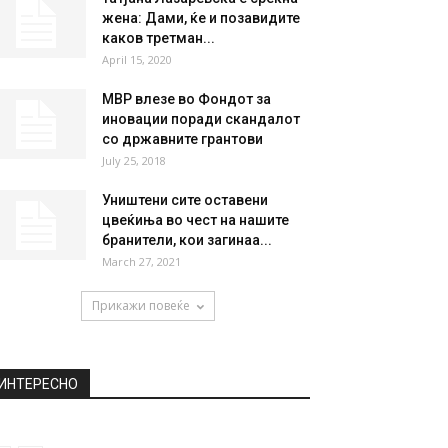
НАЈПОПУЛАРНО
Во неделата играа еден
против друг, во понеделникот
се фатија за...
November 12, 2019
Татјана Лазаревска е среќна
жена: Дами, ќе и позавидите
каков третман...
April 15, 2020
МВР влезе во Фондот за
иновации поради скандалот
со државните грантови
July 25, 2018
Уништени сите оставени