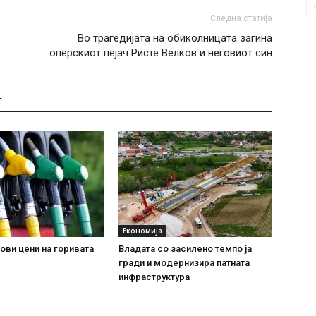
Следна статија
Во трагедијата на обиколницата загина
оперскиот пејач Ристе Велков и неговиот син
Т
Економија
ови цени на горивата
Владата со засилено темпо ја
гради и модернизира патната
инфраструктура