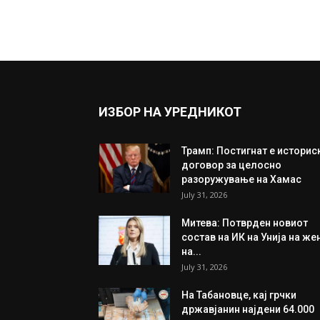
ИЗБОР НА УРЕДНИКОТ
Трамп: Постигнат е историс
договор за целосно
разоружување на Хамас
July 31, 2026
Митева: Потврден новиот
состав на ИК на Унија на же
на...
July 31, 2026
На Табановце, кај грчки
државјанин најдени 64.000