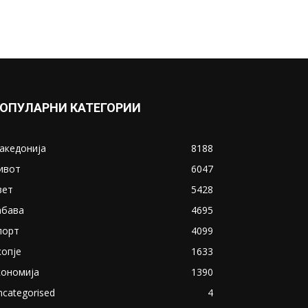
ОПУЛАРНИ КАТЕГОРИИ
акедонија
8188
ивот
6047
вет
5428
абава
4695
порт
4099
копје
1633
кономија
1390
ncategorised
4