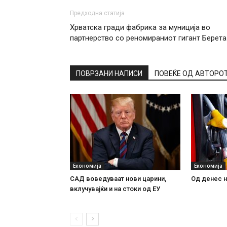
Предходна статија
Хрватска гради фабрика за муниција во
партнерство со реномираниот гигант Берета
ПОВРЗАНИ НАПИСИ
ПОВЕЌЕ ОД АВТОРО
Економија
Економија
САД воведуваат нови царини,
Од денес н
вклучувајќи и на стоки од ЕУ