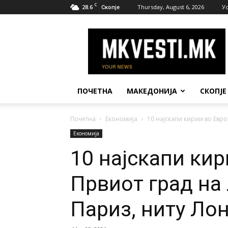
C
28.6
Thursday, August 6, 2026
У
Скопје
МК
Вести
ПОЧЕТНА
МАКЕДОНИЈА
СКОПЈЕ
Почетна
Економија
10 најскапи кирии во Европ
Економија
10 најскапи кир
Првиот град на 
Париз, ниту Ло