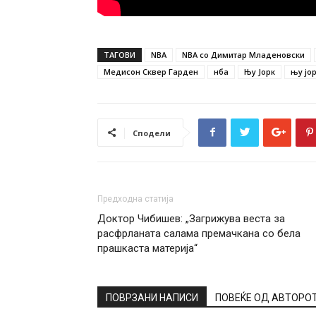
ТАГОВИ
NBA
NBA со Димитар Младеновски
Медисон Сквер Гарден
нба
Њу Јорк
њу јор
Сподели
Предходна статија
Доктор Чибишев: „Загрижува веста за
расфрланата салама премачкана со бела
прашкаста материја“
ПОВРЗАНИ НАПИСИ
ПОВЕЌЕ ОД АВТОРО