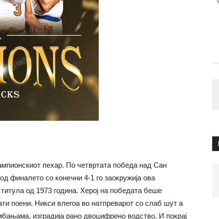
шампионскиот пехар. По четвртата победа над Сан
од финалето сo конечни 4-1 го заокружија ова
титула од 1973 година. Херој на победата беше
ати поени. Никси влегоа во натпреварот со слаб шут а
бањама, изградија рано двоцифрено водство. И покрај