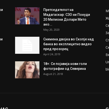
ки
Претседателот на
М
Мадагаскар: СЗО ни Понуди
Ж
20 Милиони Долари Мито
ако...
С
May 20, 2020
З
ни
Снимена двојка во Скопје над
С
банка во експлицитно видео
С
пред прозорец
April 24, 2019
Е
U
18+: Се појавија нови голи
фотографии од Северина
bl
August 21, 2018