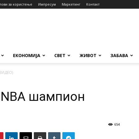
лови за користење
Импресум
Маркетинг
Контакт
ЕКОНОМИЈА
СВЕТ
ЖИВОТ
ЗАБАВА
(ВИДЕО)
е NBA шампион
654