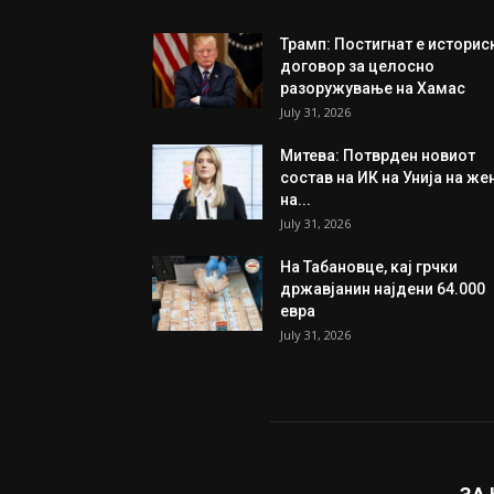
Трамп: Постигнат е историс
договор за целосно
разоружување на Хамас
July 31, 2026
Митева: Потврден новиот
состав на ИК на Унија на же
на...
July 31, 2026
На Табановце, кај грчки
државјанин најдени 64.000
евра
July 31, 2026