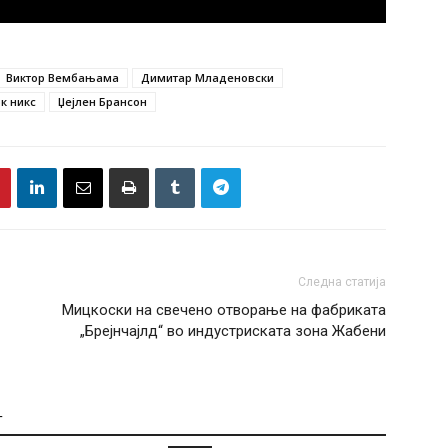
Виктор Вембањама
Димитар Младеновски
к никс
Џејлен Брансон
Следна статија
Мицкоски на свечено отворање на фабриката
„Брејнчајлд“ во индустриската зона Жабени
Т