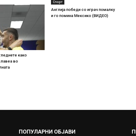
Спорт
Англија победи со играч помалку
и го помина Мексико (ВИДЕО)
гледнете како
славеа во
лната
ПОПУЛАРНИ ОБЈАВИ
П