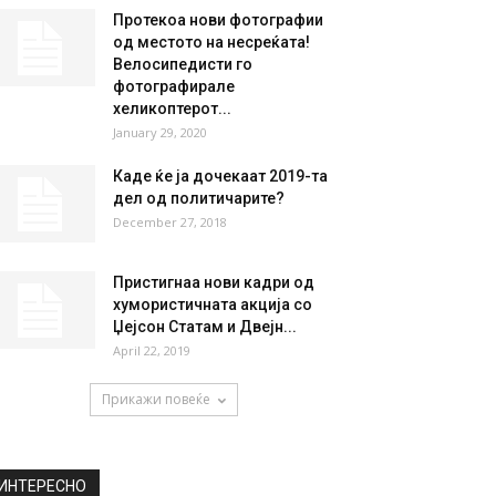
НАЈПОПУЛАРНО
Над 19.000 евра казни пред
Велигден: Уништени 272
килограми небезбедна
храна...
April 16, 2026
Протекоа нови фотографии
од местото на несреќата!
Велосипедисти го
фотографирале
хеликоптерот...
January 29, 2020
Каде ќе ја дочекаат 2019-та
дел од политичарите?
December 27, 2018