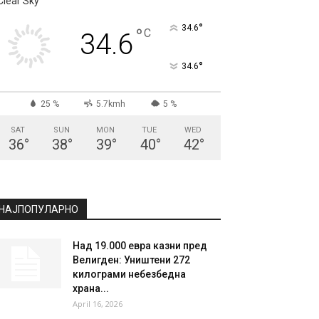
СКОПЈЕ
Clear Sky
°
34.6
°
C
34.6
°
34.6
25 %
5.7kmh
5 %
SAT
SUN
MON
TUE
WED
36
°
38
°
39
°
40
°
42
°