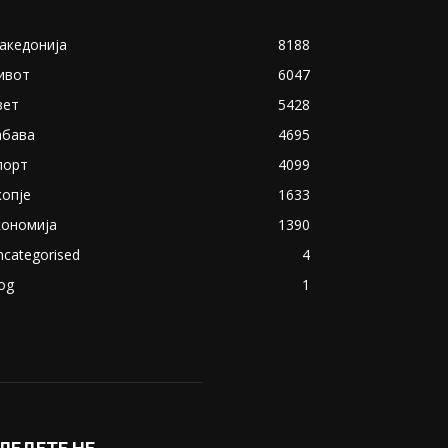
акедонија
8188
ивот
6047
вет
5428
абава
4695
порт
4099
копје
1633
кономија
1390
ncategorised
4
og
1