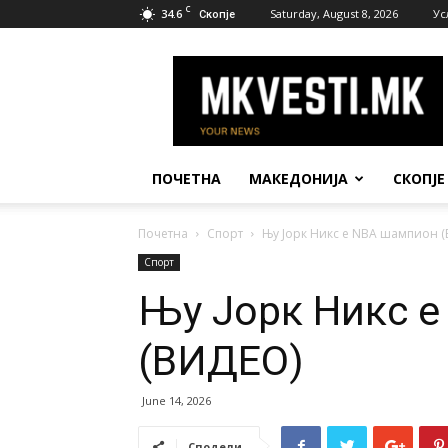
C
34.6
Saturday, August 8, 2026
Ус
Скопје
МК
Вести
ПОЧЕТНА
МАКЕДОНИЈА
СКОПЈЕ
Почетна
Спорт
Њу Јорк Никс е NBA шампион 
Спорт
Њу Јорк Никс 
(ВИДЕО)
June 14, 2026
Сподели