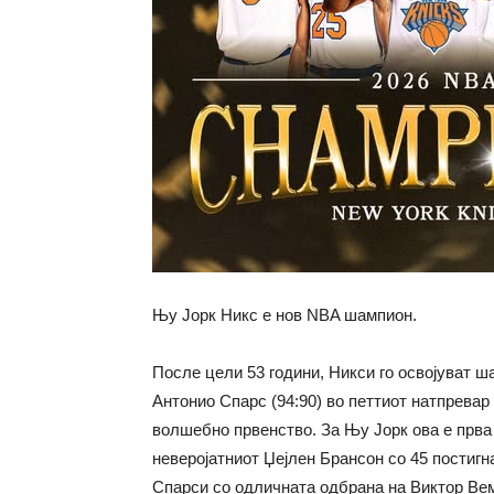
Њу Јорк Никс е нов NBA шампион.
После цели 53 години, Никси го освојуват 
Антонио Спарс (94:90) во петтиот натпревар 
волшебно првенство. За Њу Јорк ова е прва 
неверојатниот Џејлен Брансон со 45 постигн
Спарси со одличната одбрана на Виктор Вем