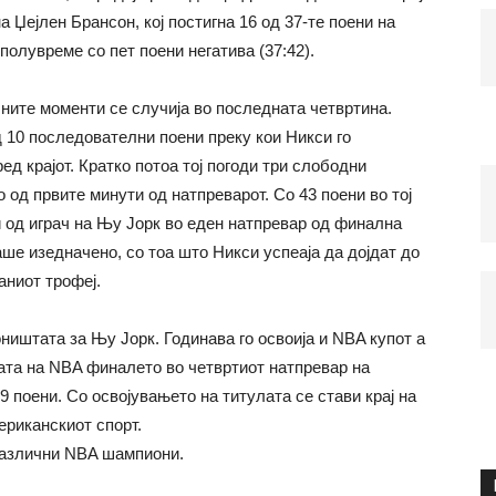
 Џејлен Брансон, кој постигна 16 од 37-те поени на
полувреме со пет поени негатива (37:42).
ните моменти се случија во последната четвртина.
д 10 последователни поени преку кои Никси го
ед крајот. Кратко потоа тој погоди три слободни
 од првите минути од натпреварот. Со 43 поени во тој
ни од играч на Њу Јорк во еден натпревар од финална
аше изедначено, со тоа што Никси успеаја да дојдат до
аниот трофеј.
ништата за Њу Jорк. Годинава го освоија и NBA купот а
ијата на NBA финалето во четвртиот натпревар на
9 поени. Со освојувањето на титулата се стави крај на
ериканскиот спорт.
различни NBA шампиони.