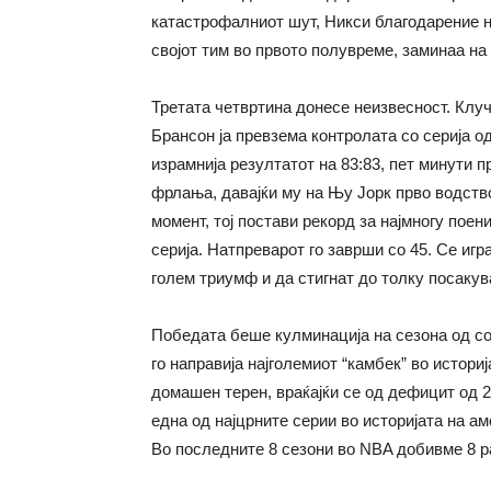
катастрофалниот шут, Никси благодарение на
својот тим во првото полувреме, заминаа на 
Третата четвртина донесе неизвесност. Клуч
Брансон ја превзема контролата со серија о
израмнија резултатот на 83:83, пет минути пр
фрлања, давајќи му на Њу Јорк прво водство
момент, тој постави рекорд за најмногу пое
серија. Натпреварот го заврши со 45. Се игр
голем триумф и да стигнат до толку посакув
Победата беше кулминација на сезона од со
го направија најголемиот “камбек” во истор
домашен терен, враќајќи се од дефицит од 2
една од најцрните серии во историјата на ам
Во последните 8 сезони во NBA добивме 8 