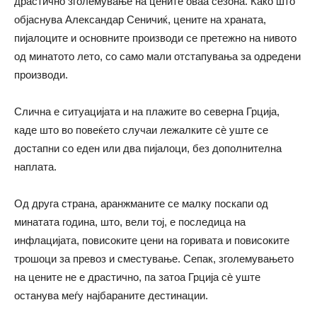
драстично зголемување на цените оваа сезона. Како што
објаснува Александар Сеничиќ, цените на храната,
пијалоците и основните производи се претежно на нивото
од минатото лето, со само мали отстапувања за одредени
производи.
Слична е ситуацијата и на плажите во северна Грција,
каде што во повеќето случаи лежалките сѐ уште се
достапни со еден или два пијалоци, без дополнителна
наплата.
Од друга страна, аранжманите се малку поскапи од
минатата година, што, вели тој, е последица на
инфлацијата, повисоките цени на горивата и повисоките
трошоци за превоз и сместување. Сепак, зголемувањето
на цените не е драстично, па затоа Грција сè уште
останува меѓу најбараните дестинации.