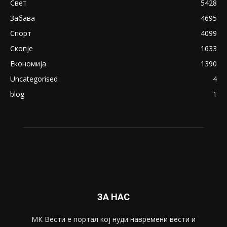
18+: Се појавија нови голи фотографии од
Северина
August 21, 2018
ПОПУЛАРНИ КАТЕГОРИИ
Македонија
8188
Живот
6047
Свет
5428
Забава
4695
Спорт
4099
Скопје
1633
Економија
1390
Uncategorised
4
blog
1