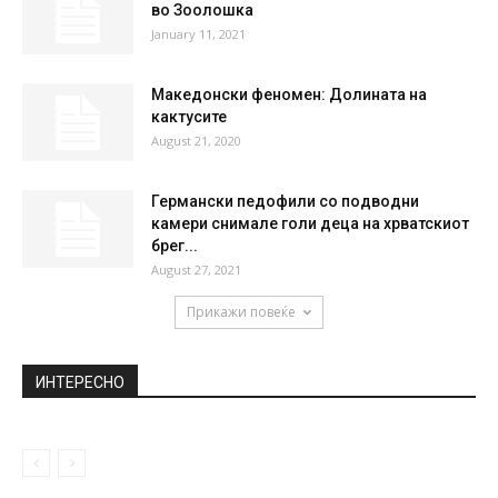
32
°
37
°
40
°
41
°
41
°
НАЈПОПУЛАРНО
Со скафандери изгласани антикризните
мерки, поддршка даде и ВМРО-ДПМНЕ
April 18, 2021
Наскоро отворање на новиот „Дино парк“
во Зоолошка
January 11, 2021
Македонски феномен: Долината на
кактусите
August 21, 2020
Германски педофили со подводни
камери снимале голи деца на хрватскиот