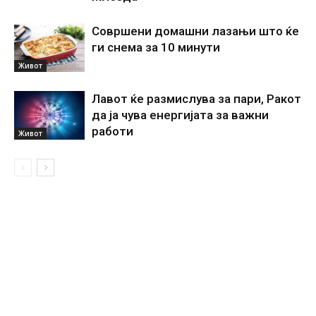
Совршени домашни лазањи што ќе
ги снема за 10 минути
Живот
Лавот ќе размислува за пари, Ракот
да ја чува енергијата за важни
работи
Живот