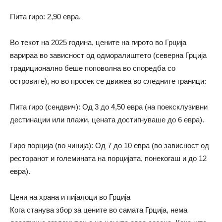
Пита гиро: 2,90 евра.
Во текот на 2025 година, цените на гирото во Грција
варираа во зависност од одморалиштето (северна Грција
традиционално беше поповолна во споредба со
островите), но во просек се движеа во следните граници:
Пита гиро (сендвич): Од 3 до 4,50 евра (на поексклузивни
дестинации или плажи, цената достигнуваше до 6 евра).
Гиро порција (во чинија): Од 7 до 10 евра (во зависност од
ресторанот и големината на порцијата, понекогаш и до 12
евра).
Цени на храна и пијалоци во Грција
Кога станува збор за цените во самата Грција, нема