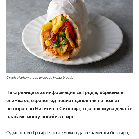
Greek chicken gyros wrapped in pita breads
На страницата за информации за Грција, објавена е
снимка од екранот од новиот ценовник на познат
ресторан во Никити на Ситонија, која покажува дека ќе
плаќаме многу повеќе за гиро.
Одморот во Грција е невозможно да се замисли без гиро,