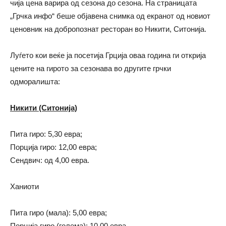
чија цена варира од сезона до сезона. На страницата
„Грчка инфо“ беше објавена снимка од екранот од новиот
ценовник на добропознат ресторан во Никити, Ситонија.
Луѓето кои веќе ја посетија Грција оваа година ги открија
цените на гирото за сезонава во другите грчки
одморалишта:
Никити (Ситонија)
Пита гиро: 5,30 евра;
Порција гиро: 12,00 евра;
Сендвич: од 4,00 евра.
Ханиоти
Пита гиро (мала): 5,00 евра;
Порција гиро (голема): 10,00 евра.