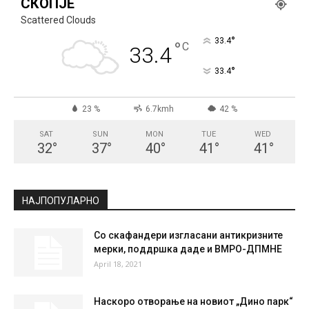
СКОПЈЕ
Scattered Clouds
°
33.4
°
C
33.4
°
33.4
23 %
6.7kmh
42 %
SAT
SUN
MON
TUE
WED