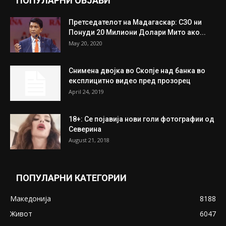
Митева: Потврден новиот состав на ИК на
Унија на жени на...
July 31, 2026
На Табановце, кај грчки државјанин
најдени 64.000 евра
July 31, 2026
ПОПУЛАРНИ ОБЈАВИ
Претседателот на Мадагаскар: СЗО ни
Понуди 20 Милиони Долари Мито ако...
May 20, 2020
Снимена двојка во Скопје над банка во
експлицитно видео пред прозорец
April 24, 2019