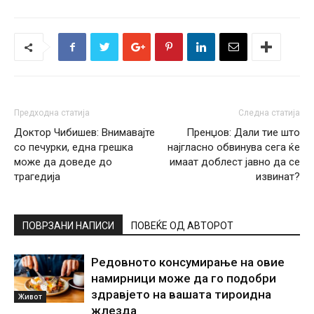
Предходна статија
Следна статија
Доктор Чибишев: Внимавајте
Пренџов: Дали тие што
со печурки, една грешка
најгласно обвинува сега ќе
може да доведе до
имаат доблест јавно да се
трагедија
извинат?
ПОВРЗАНИ НАПИСИ
ПОВЕЌЕ ОД АВТОРОТ
Редовното консумирање на овие
намирници може да го подобри
здравјето на вашата тироидна
Живот
жлезда