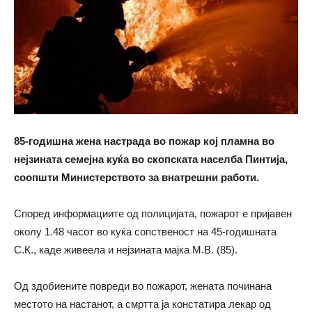
85-годишна жена настрада во пожар кој пламна во
нејзината семејна куќа во скопската населба Пинтија,
соопшти Министерството за внатрешни работи.
Според информациите од полицијата, пожарот е пријавен
околу 1.48 часот во куќа сопственост на 45-годишната
С.К., каде живеела и нејзината мајка М.В. (85).
Од здобиените повреди во пожарот, жената починана
местото на настанот, а смртта ја констатира лекар од