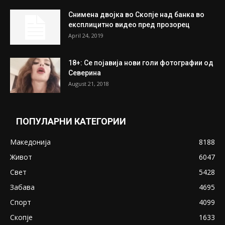
На Табановце, кај грчки државјанин
најдени 64.000 евра
July 31, 2026
ПОПУЛАРНИ ОБЈАВИ
Претседателот на Мадагаскар: СЗО ни
Понуди 20 Милиони Долари Мито ако...
May 20, 2020
Снимена двојка во Скопје над банка во
експлицитно видео пред прозорец
April 24, 2019
18+: Се појавија нови голи фотографии од
Северина
August 21, 2018