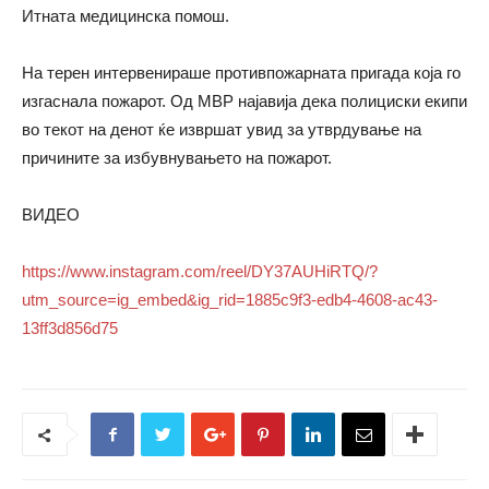
Итната медицинска помош.
На терен интервенираше противпожарната пригада која го
изгаснала пожарот. Од МВР најавија дека полициски екипи
во текот на денот ќе извршат увид за утврдување на
причините за избувнувањето на пожарот.
ВИДЕО
https://www.instagram.com/reel/DY37AUHiRTQ/?
utm_source=ig_embed&ig_rid=1885c9f3-edb4-4608-ac43-
13ff3d856d75