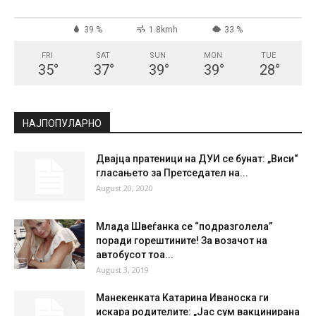
СКОПЈЕ
Scattered Clouds
°
25
°
C
25
°
25
39 %
1.8kmh
33 %
FRI
SAT
SUN
MON
TUE
35
°
37
°
39
°
39
°
28
°
НАЈПОПУЛАРНО