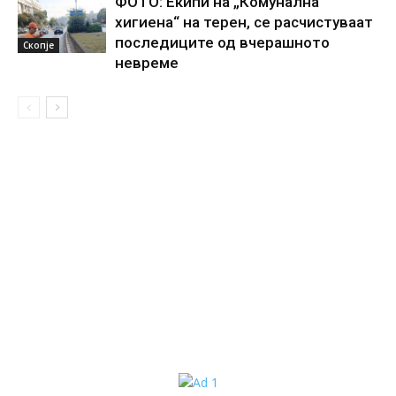
ФОТО: Екипи на „Комунална
хигиена“ на терен, се расчистуваат
последиците од вчерашното
Скопје
невреме