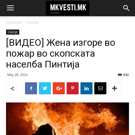
Почетна
Скопје
Скопје
[ВИДЕО] Жена изгоре во
пожар во скопската
населба Пинтија
May 28, 2026
842