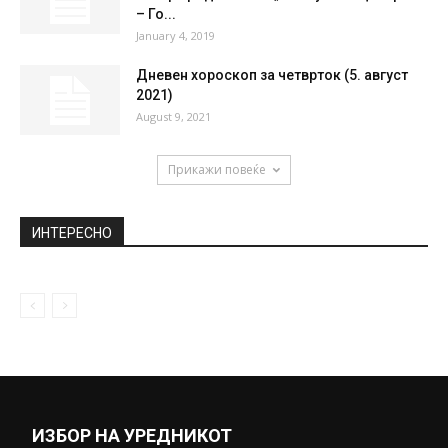
Двајца пратеници на ДУИ се бунат: „Виси“
гласањето за Претседател на...
August 20, 2020
Млада Швеѓанка се “подразголела”
поради горештините! За возачот на
автобусот тоа...
August 3, 2019
Манекенката Катарина Иваноска ги
искара родителите: „Јас сум вакцинирана
– Го...
January 4, 2019
Дневен хороскоп за четврток (5. август
2021)
August 9, 2021
Прикажи повеќе