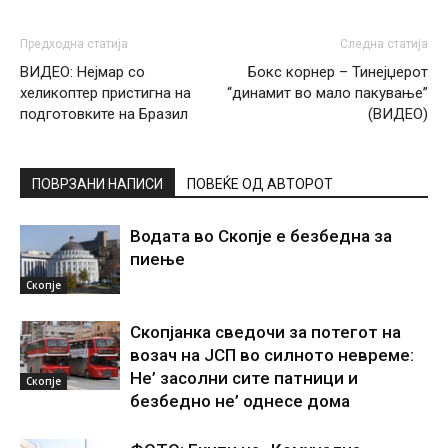
Предходна статија
Следна статија
ВИДЕО: Нејмар со
Бокс корнер – Тинејџерот
хеликоптер пристигна на
“динамит во мало пакување”
подготовките на Бразил
(ВИДЕО)
ПОВРЗАНИ НАПИСИ
ПОВЕЌЕ ОД АВТОРОТ
Водата во Скопје е безбедна за
пиење
Скопје
Скопјанка сведочи за потегот на
возач на ЈСП во силното невреме:
Не’ засолни сите патници и
Скопје
безбедно не’ однесе дома