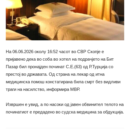
На 06.06.2026 околу 16:52 часот во СВР Скопје е
пријавено дека во соба во хотел на подрачјето на Бит
Пазар бил пронајден починат С.Е.(63) од Р.Турција со
престој во државата. Од страна на лекар од итна
медицинска помош констатирана била смрт без видливи
траги на насилство, информира МВР.
Извршен е увид, а по насоки од јавен обвинител телото на
починатиот е предадено во судска медицина за обдукција.