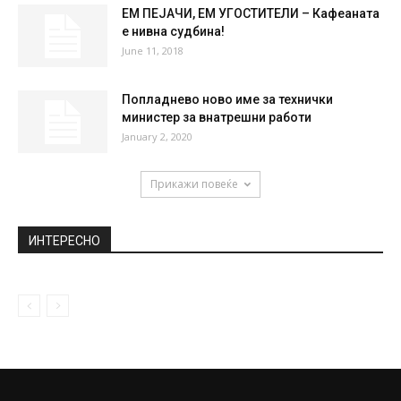
НАЈПОПУЛАРНО
Инсталиран е новиот систем за
компримиран воздух на комплексот
клиники
January 22, 2025
Македонец исчезна во Белград, неговото
исчезнување мистерија за сите
October 1, 2019
ЕМ ПЕЈАЧИ, ЕМ УГОСТИТЕЛИ – Кафеаната
е нивна судбина!
June 11, 2018
Попладнево ново име за технички
министер за внатрешни работи
January 2, 2020
Прикажи повеќе