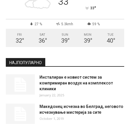
СКОПЈЕ
Broken Clouds
°
33
°
C
33
°
33
27 %
5.3kmh
59 %
FRI
SAT
SUN
MON
TUE
32
°
36
°
39
°
39
°
40
°