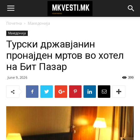
Почетна
Македонија
Македонија
Турски државјанин
пронајден мртов во хотел
на Бит Пазар
June 9, 2026
399