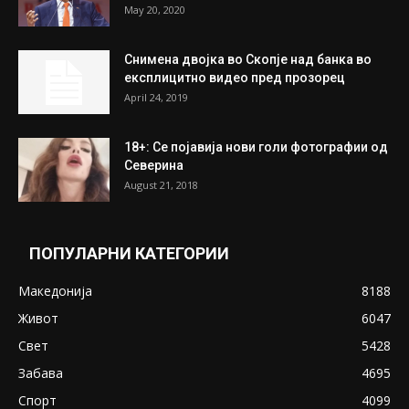
На Табановце, кај грчки државјанин
најдени 64.000 евра
July 31, 2026
ПОПУЛАРНИ ОБЈАВИ
Претседателот на Мадагаскар: СЗО ни
Понуди 20 Милиони Долари Мито ако...
May 20, 2020
Снимена двојка во Скопје над банка во
експлицитно видео пред прозорец
April 24, 2019
18+: Се појавија нови голи фотографии од
Северина
August 21, 2018