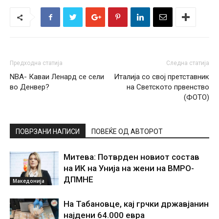
Предходна статија
Следна статија
NBA- Каваи Ленард се сели
Италија со свој претставник
во Денвер?
на Светското првенство
(ФОТО)
ПОВРЗАНИ НАПИСИ
ПОВЕЌЕ ОД АВТОРОТ
Митева: Потврден новиот состав
на ИК на Унија на жени на ВМРО-
ДПМНЕ
Македонија
На Табановце, кај грчки државјанин
најдени 64.000 евра