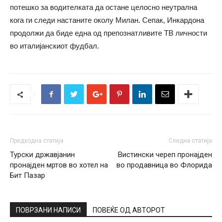
потешко за водителката да остане целосно неутрална
кога ги следи настаните околу Милан. Сепак, Инкардона
продолжи да биде една од препознатливите ТВ личности
во италијанскиот фудбал.
Предходна статија
Следна статија
Турски државјанин
Вистински череп пронајден
пронајден мртов во хотел на
во продавница во Флорида
Бит Пазар
ПОВРЗАНИ НАПИСИ
ПОВЕЌЕ ОД АВТОРОТ