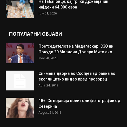
ИЗБОР НА УРЕДНИКОТ
Трамп: Постигнат е историски договор за
целосно разоружување на Хамас
July 31, 2026
Митева: Потврден новиот состав на ИК на
Унија на жени на...
July 31, 2026
На Табановце, кај грчки државјанин
најдени 64.000 евра
July 31, 2026
ПОПУЛАРНИ ОБЈАВИ
Претседателот на Мадагаскар: СЗО ни
Понуди 20 Милиони Долари Мито ако...
May 20, 2020