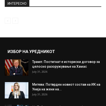
патуваат во странство: Можат...
April 25, 2020
Четкар во новото видео ги презентираше
убавините на Охрид!
September 4, 2018
Прикажи повеќе
ИНТЕРЕСНО