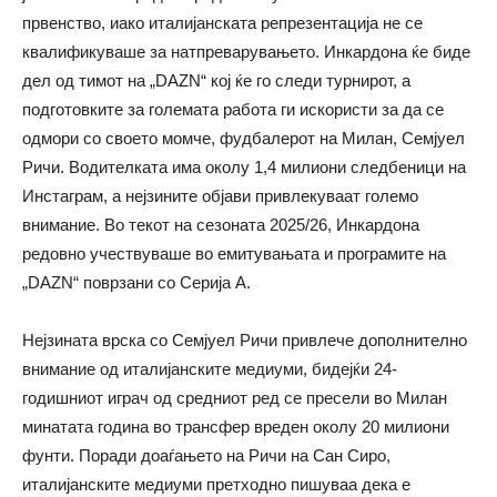
првенство, иако италијанската репрезентација не се
квалификуваше за натпреварувањето. Инкардона ќе биде
дел од тимот на „DAZN“ кој ќе го следи турнирот, а
подготовките за големата работа ги искористи за да се
одмори со своето момче, фудбалерот на Милан, Семјуел
Ричи. Водителката има околу 1,4 милиони следбеници на
Инстаграм, а нејзините објави привлекуваат големо
внимание. Во текот на сезоната 2025/26, Инкардона
редовно учествуваше во емитувањата и програмите на
„DAZN“ поврзани со Серија А.
Нејзината врска со Семјуел Ричи привлече дополнително
внимание од италијанските медиуми, бидејќи 24-
годишниот играч од средниот ред се пресели во Милан
минатата година во трансфер вреден околу 20 милиони
фунти. Поради доаѓањето на Ричи на Сан Сиро,
италијанските медиуми претходно пишуваа дека е