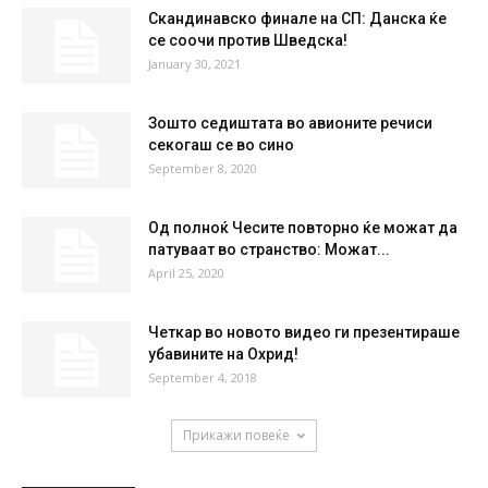
°
29
28 %
0.3kmh
4 %
FRI
SAT
SUN
MON
TUE
35
°
36
°
39
°
40
°
41
°
НАЈПОПУЛАРНО
Скандинавско финале на СП: Данска ќе
се соочи против Шведска!
January 30, 2021
Зошто седиштата во авионите речиси
секогаш се во сино
September 8, 2020
Од полноќ Чесите повторно ќе можат да