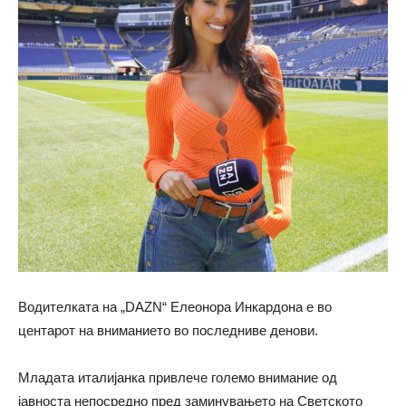
Водителката на „DAZN“ Елеонора Инкардона е во
центарот на вниманието во последниве денови.
Младата италијанка привлече големо внимание од
јавноста непосредно пред заминувањето на Светското