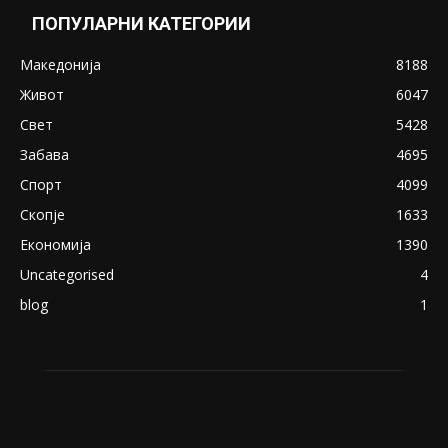
Снимена двојка во Скопје над банка во
експлицитно видео пред прозорец
April 24, 2019
18+: Се појавија нови голи фотографии од
Северина
August 21, 2018
ПОПУЛАРНИ КАТЕГОРИИ
Македонија
8188
Живот
6047
Свет
5428
Забава
4695
Спорт
4099