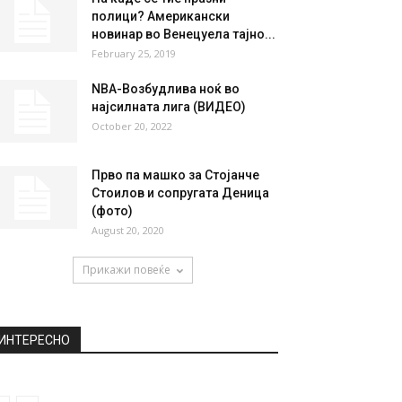
НАЈПОПУЛАРНО
Коки Јанков се разведува
вторпат?! „Пукна“ бракот и со
скопската адвокатка
November 7, 2019
Па каде се тие празни
полици? Американски
новинар во Венецуела тајно...
February 25, 2019
NBA-Возбудлива ноќ во
најсилната лига (ВИДЕО)
October 20, 2022
Прво па машко за Стојанче