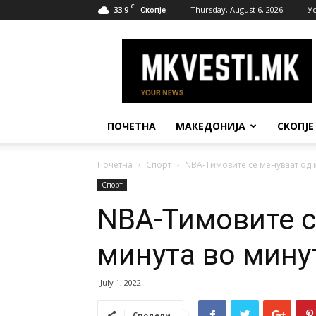
C
33.9
Thursday, August 6, 2026
У
Скопје
МК
Вести
ПОЧЕТНА
МАКЕДОНИЈА
СКОПЈЕ
Почетна
Спорт
NBA-Тимовите се менуваат од 
Спорт
NBA-Тимовите с
минута во мину
July 1, 2022
Сподели