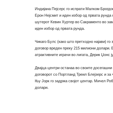
Индијана Пејсерс го испрати Малком Брогдон
Ерон Нејсмит и иден избор од првата рунда 
шутерот Кевин Хуртер во Сакраменто во зам
иден избор од првата рунда.
Чикаго Булс (како што претходно најави) го з
договор вреден преку 215 милиони долари. В
атрактивните играчи во лигата, Дерик Џонс ј
Двајца центри останаа во своите досегашни
договорот со Портланд Треил Блејзерс и за
Њу Јорк го задржа својот центар. Мичел Ро
долари.