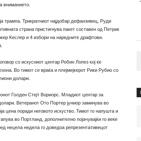
на вниманието.
а трампа. Трикратниот најдобар дефанзивец, Руди
отивната страна пристигнува пакет составен од Петрик
кер Кеслер и 4 избори на наредните драфтови.
.
овор со искусниот центар Робин Лопез кој ќе
зона. Во тимот се враќа и плејмејкерот Рики Рубио со
лиони долари.
онот Голден Стејт Вориорс. Младиот центар за
долари. Ветеранот Ото Портер јуниор заминува во
оја цена поради неговото искуство. Тимот го напушта и
стапува во Портланд, дополнително појачувајќи го веќе
пред нецела недела го доведоа репрезентативецот