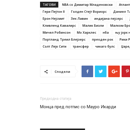
ТАГОВИ
NBA со Димитар Младеновски
Атлант
Гери Пејтон II
Голден Стејт Вориорс
Даниел Т
Ерон Нејсмит
Зек Лавин
индијана пејсерс
Кливленд Кавалирс
Малик Бизли
Малком Бр
Мичел Робинсон
Мо Харклес
нба
њу јорк 
Портланд Треил Блејзерс
преоден рок
Рики 
Солт Лејк Сити
трансфер
чикаго булс
Џаре
Сподели
Предходна статија
Монца пред потпис со Мауро Икарди