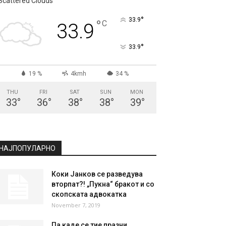
СКОПЈЕ
Scattered Clouds
°
33.9
°
C
33.9
°
33.9
19 %
4kmh
34 %
THU
FRI
SAT
SUN
MON
33
°
36
°
38
°
38
°
39
°