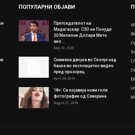
ПОПУЛАРНИ ОБЈАВИ
П
ки
Претседателот на
М
Мадагаскар: СЗО ни Понуди
Ж
20 Милиони Долари Мито
ако...
С
May 20, 2020
З
ни
Снимена двојка во Скопје над
С
банка во експлицитно видео
С
пред прозорец
April 24, 2019
Е
U
18+: Се појавија нови голи
фотографии од Северина
bl
August 21, 2018