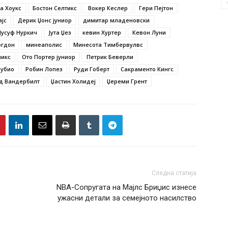
а Хоукс
Бостон Селтикс
Вокер Кеслер
Гери Пејтон
ајс
Дерик Џонс јуниор
димитар младеновски
Јусуф Нуркич
Јута Џез
кевин Хуртер
Кевон Луни
огдон
минеаполис
Минесота Тимбервулвс
никс
Ото Портер јуниор
Петрик Беверли
Рубио
Робин Лопез
Руди Гоберт
Сакраменто Кингс
д Вандербилт
Џастин Холидеј
Џереми Грент
Следна статија
NBA-Сопругата на Мајлс Бриџис изнесе
ужасни детали за семејното насилство