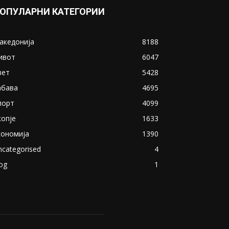
ОПУЛАРНИ КАТЕГОРИИ
акедонија
8188
ивот
6047
вет
5428
абава
4695
порт
4099
копје
1633
кономија
1390
ncategorised
4
og
1