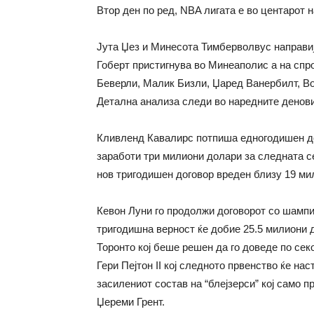
Втор ден по ред, NBA лигата е во центарот 
Јута Џез и Минесота Тимберволвус направиј
Гоберт пристигнува во Минеаполис а на спр
Беверли, Малик Бизли, Џаред Ванербилт, Во
Детална анализа следи во наредните денови
Кливленд Кавалирс потпиша едногодишен дог
заработи три милиони долари за следната се
нов тригодишен договор вреден близу 19 ми
Кевон Луни го продолжи договорот со шампи
тригодишна верност ќе добие 25.5 милиони 
Торонто кој беше решен да го доведе по сек
Гери Пејтон II кој следното првенство ќе на
засилениот состав на “блејзерси” кој само 
Џереми Грент.