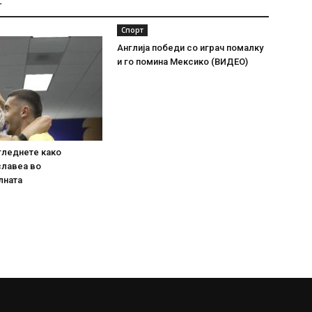
Т
Спорт
Англија победи со играч помалку
и го помина Мексико (ВИДЕО)
гледнете како
славеа во
лната