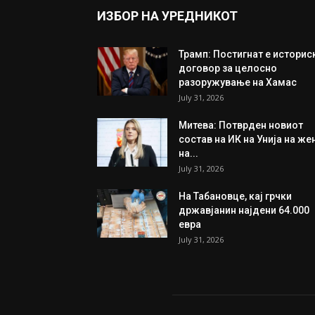
ИЗБОР НА УРЕДНИКОТ
Трамп: Постигнат е историс
договор за целосно
разоружување на Хамас
July 31, 2026
Митева: Потврден новиот
состав на ИК на Унија на же
на...
July 31, 2026
На Табановце, кај грчки
државјанин најдени 64.000
евра
July 31, 2026