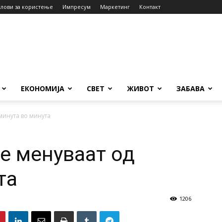
слови за користење
Импресум
Маркетинг
Контакт
ЕКОНОМИЈА
СВЕТ
ЖИВОТ
ЗАБАВА
минута во минута
е менуваат од
та
1206