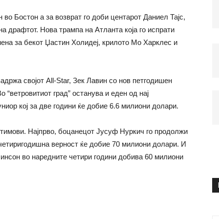
 во Бостон а за возврат го доби центарот Даниел Тајс,
на драфтот. Нова трампа на Атланта која го испрати
ена за бекот Џастин Холидеј, крилото Мо Харклес и
адржа својот All-Star, Зек Лавин со нов петгодишен
о “ветровитиот град” останува и еден од нај
униор кој за две години ќе добие 6.6 милиони долари.
 тимови. Најпрво, боцанецот Јусуф Нуркич го продолжи
 четиригодишна верност ќе добие 70 милиони долари. И
бинсон во наредните четири години добива 60 милиони