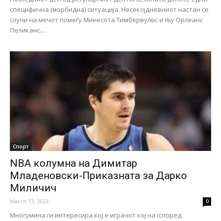
специфична (морбидна) ситуација. Несекојдневниот настан се
случи на мечот помеѓу Минесота Тимбервулвс и Њу Орлеанс
Пеликанс....
Спорт
NBA колумна на Димитар
Младеновски-Приказната за Дарко
Миличич
March 13, 2023
0
Многумина ги интересира кој е играчот кој на (според