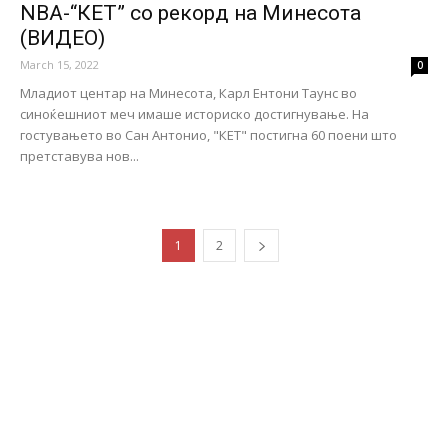
NBA-“КЕТ” со рекорд на Минесота
(ВИДЕО)
March 15, 2022
0
Младиот центар на Минесота, Карл Ентони Таунс во
синоќешниот меч имаше историско достигнување. На
гостувањето во Сан Антонио, "КЕТ" постигна 60 поени што
претставува нов...
1
2