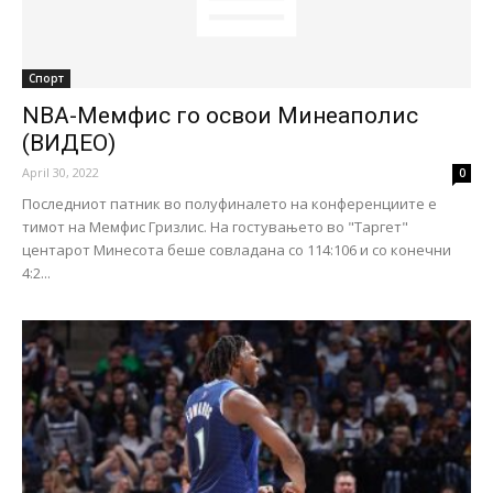
Спорт
NBA-Мемфис го освои Минеаполис
(ВИДЕО)
April 30, 2022
0
Последниот патник во полуфиналето на конференциите е
тимот на Мемфис Гризлис. На гостувањето во "Таргет"
центарот Минесота беше совладана со 114:106 и со конечни
4:2...