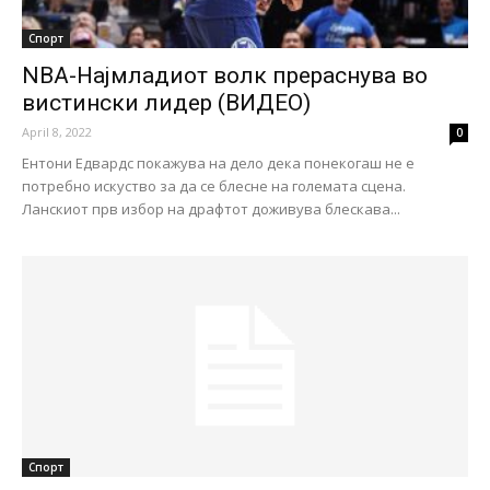
Спорт
NBA-Најмладиот волк прераснува во
вистински лидер (ВИДЕО)
April 8, 2022
0
Ентони Едвардс покажува на дело дека понекогаш не е
потребно искуство за да се блесне на големата сцена.
Ланскиот прв избор на драфтот доживува блескава...
Спорт