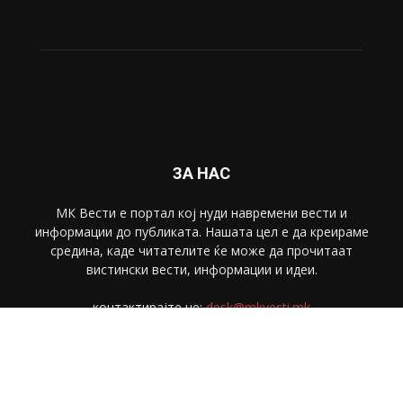
ЗА НАС
МК Вести е портал коj нуди навремени вести и
информации до публиката. Нашата цел е да креираме
средина, каде читателите ќе може да прочитаат
вистински вести, информации и идеи.
контактирајте не:
desk@mkvesti.mk
СЛЕДЕТЕ НЕ