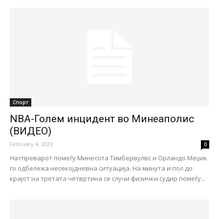
Спорт
NBA-Голем инцидент во Минеаполис
(ВИДЕО)
February 4, 2023
0
Натпреварот помеѓу Минесота Тимбервулвс и Орландо Меџик
го одбележа несекојдневна ситуација. На минута и пол до
крајот на третата четвртина се случи физички судир помеѓу...