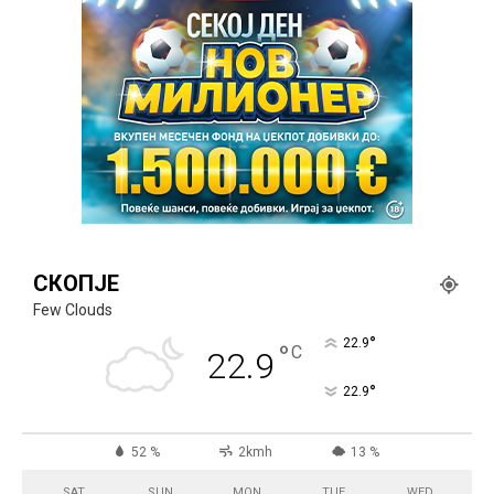
СКОПЈЕ
Few Clouds
°
22.9
°
C
22.9
°
22.9
52 %
2kmh
13 %
SAT
SUN
MON
TUE
WED