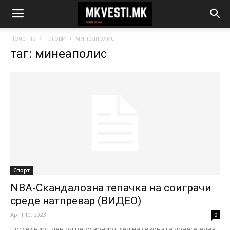
Почетна
тагови
минеаполис
таг: минеаполис
Спорт
NBA-Скандалозна тепачка на соиграчи
среде натпревар (ВИДЕО)
April 10, 2023
0
Последниот ден од регуларниот дел на сезоната донесе една