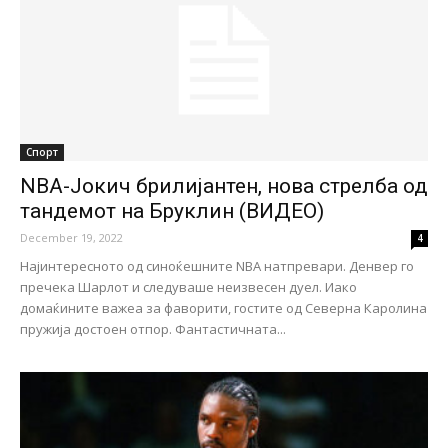
Спорт
NBA-Јокич брилијантен, нова стрелба од
тандемот на Бруклин (ВИДЕО)
December 19, 2022
4
Најинтересното од синоќешните NBA натпревари. Денвер го
пречека Шарлот и следуваше неизвесен дуел. Иако
домаќините важеа за фаворити, гостите од Северна Каролина
пружија достоен отпор. Фантастичната...