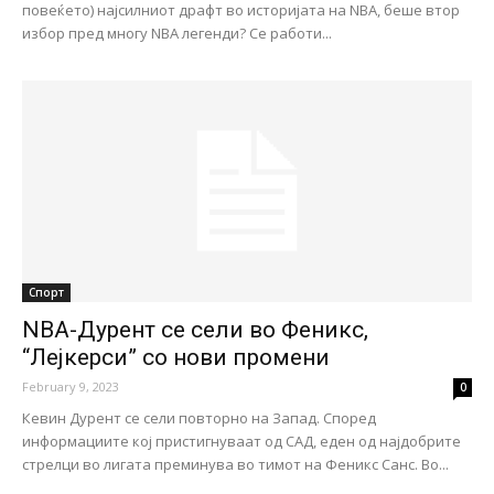
повеќето) најсилниот драфт во историјата на NBA, беше втор
избор пред многу NBA легенди? Се работи...
Спорт
NBA-Дурент се сели во Феникс,
“Лејкерси” со нови промени
February 9, 2023
0
Кевин Дурент се сели повторно на Запад. Според
информациите кој пристигнуваат од САД, еден од најдобрите
стрелци во лигата преминува во тимот на Феникс Санс. Во...