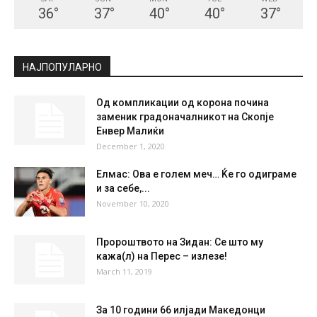
36
°
37
°
40
°
40
°
37
°
НАЈПОПУЛАРНО
Од компликации од корона почина
заменик градоначалникот на Скопје
Енвер Малиќи
December 1, 2020
Елмас: Ова е голем меч… Ќе го одиграмe
и за себе,...
November 10, 2020
Пророштвото на Зидан: Се што му
кажа(л) на Перес – излезе!
March 11, 2019
За 10 години 66 илјади Македонци