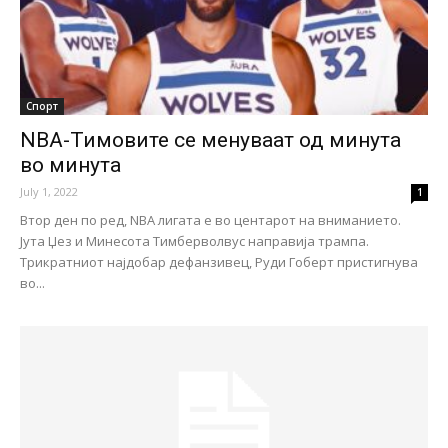
Спорт
NBA-Тимовите се менуваат од минута
во минута
July 1, 2022
1
Втор ден по ред, NBA лигата е во центарот на вниманието.
Јута Џез и Минесота Тимберволвус направија трампа.
Трикратниот најдобар дефанзивец, Руди Гоберт пристигнува
во...