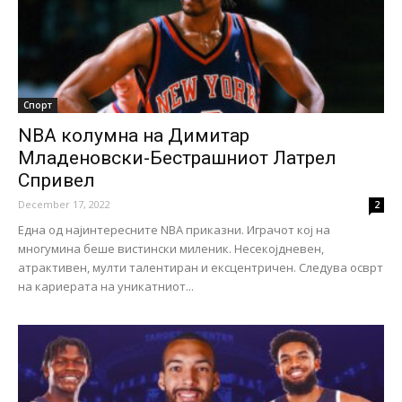
Спорт
NBA колумна на Димитар
Младеновски-Бестрашниот Латрел
Спривел
December 17, 2022
2
Една од најинтересните NBA приказни. Играчот кој на
многумина беше вистински миленик. Несекојдневен,
атрактивен, мулти талентиран и ексцентричен. Следува осврт
на кариерата на уникатниот...