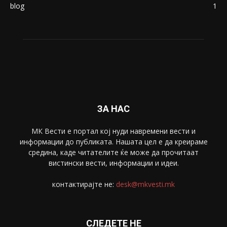
blog
1
ЗА НАС
МК Вести е портал коj нуди навремени вести и
информации до публиката. Нашата цел е да креираме
средина, каде читателите ќе може да прочитаат
вистински вести, информации и идеи.
контактирајте не:
desk@mkvesti.mk
СЛЕДЕТЕ НЕ