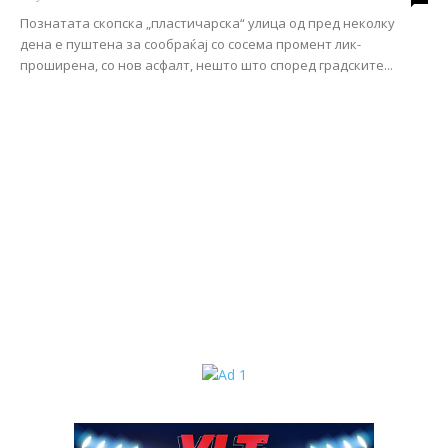
Познатата скопска „пластичарска“ улица од пред неколку
дена е пуштена за сообраќај со сосема промент лик-
проширена, со нов асфалт, нешто што според градските...