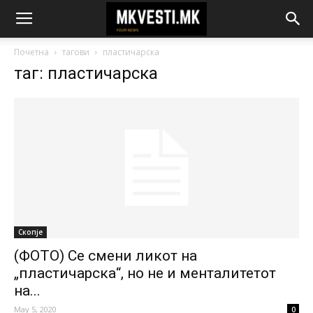
Почетна
тагови
пластичарска
таг: пластичарска
Скопје
(ФОТО) Се смени ликот на
„пластичарска“, но не и менталитетот
на...
May 5, 2020
0