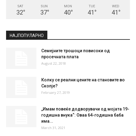
SAT
SUN
MON
TUE
WED
32
°
37
°
40
°
41
°
41
°
НАЈПОПУЛАРНО
Семејните трошоци повисoки од
просечната плата
August 22, 2018
Колку се реални цените на становите во
Скопје?
February 27, 2019
„Имам повеќе додворувачи од мојата 19-
годишна внука“: Оваа 64-годишна баба
има...
March 31, 2021