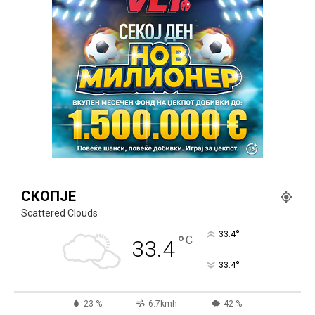
СКОПЈЕ
Scattered Clouds
°
33.4
°
C
33.4
°
33.4
23 %
6.7kmh
42 %