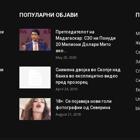
ПОПУЛАРНИ ОБЈАВИ
П
ки
Претседателот на
М
Мадагаскар: СЗО ни Понуди
Ж
20 Милиони Долари Мито
ако...
С
May 20, 2020
З
ни
Снимена двојка во Скопје над
С
банка во експлицитно видео
С
пред прозорец
April 24, 2019
Е
U
18+: Се појавија нови голи
фотографии од Северина
bl
August 21, 2018