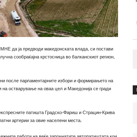
НЕ да ја предводи македонската влада, си постави
клучна сообраќајна крстосница во балканскиот регион,
дини после парламентарните избори и формирањето на
и на остварување на оваа цел и Македонија се гради
а експресните патишта Градско-Фариш и Страцин-Крива
 патни артерии за овие населени места.
дежните работи на веќе започнатите автопатиштата кои