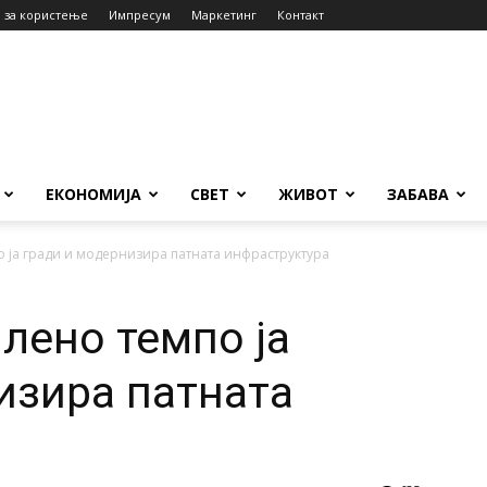
 за користење
Импресум
Маркетинг
Контакт
ЕКОНОМИЈА
СВЕТ
ЖИВОТ
ЗАБАВА
о ја гради и модернизира патната инфраструктура
лено темпо ја
изира патната
а