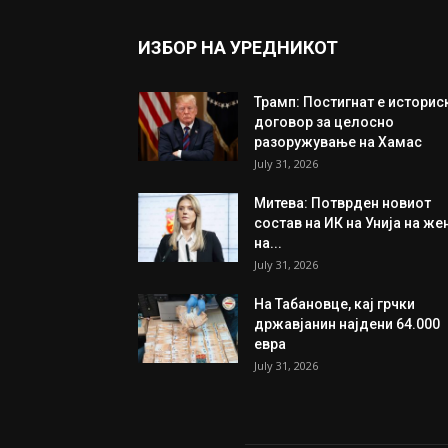
ИЗБОР НА УРЕДНИКОТ
Трамп: Постигнат е историс
договор за целосно
разоружување на Хамас
July 31, 2026
Митева: Потврден новиот
состав на ИК на Унија на же
на...
July 31, 2026
На Табановце, кај грчки
државјанин најдени 64.000
евра
July 31, 2026