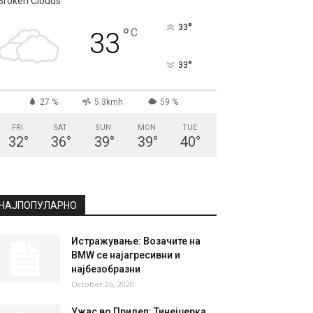
СКОПЈЕ
Broken Clouds
°
33
°
C
33
°
33
27 %
5.3kmh
59 %
FRI
SAT
SUN
MON
TUE
32
°
36
°
39
°
39
°
40
°