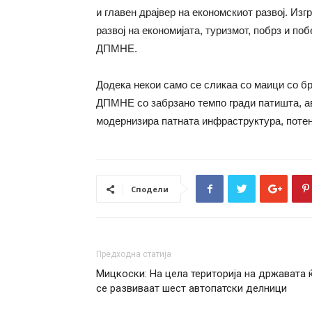
и главен драјвер на економскиот развој. Из
развој на економијата, туризмот, побрз и п
ДПМНЕ.
Додека некои само се сликаа со маици со б
ДПМНЕ со забрзано темпо гради патишта, ав
модернизира патната инфраструктура, по
Сподели
Предходна статија
Мицкоски: На цела територија на државата 
се развиваат шест автопатски делници