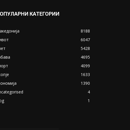
ОПУЛАРНИ КАТЕГОРИИ
акедонија
8188
ивот
6047
вет
5428
абава
4695
порт
4099
копје
1633
кономија
1390
ncategorised
4
og
1