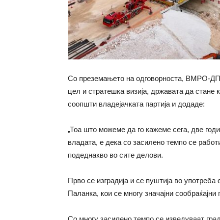
Со преземањето на одговорноста, ВМРО-ДПМ
цел и стратешка визија, државата да стане 
соопшти владејачката партија и додаде:
„Тоа што можеме да го кажеме сега, две го
владата, е дека со засилено темпо се работ
подеднакво во сите делови.
Прво се изградија и се пуштија во употреб
Паланка, кои се многу значајни сообраќајни
Со многу засилено темпо се изведуваат гра