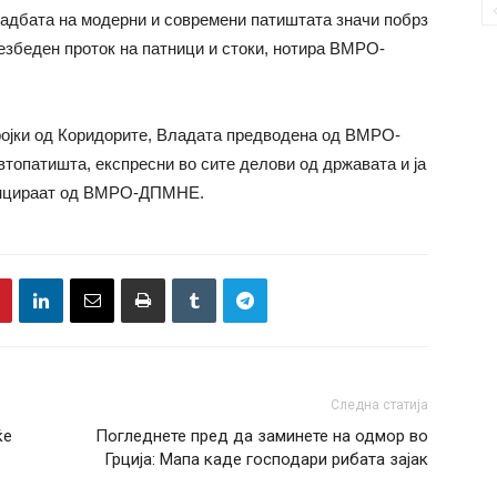
градбата на модерни и современи патиштата значи побрз
обезбеден проток на патници и стоки, нотира ВМРО-
ројки од Коридорите, Владата предводена од ВМРО-
топатишта, експресни во сите делови од државата и ја
тенцираат од ВМРО-ДПМНЕ.
Следна статија
ќе
Погледнете пред да заминете на одмор во
Грција: Мапа каде господари рибата зајак