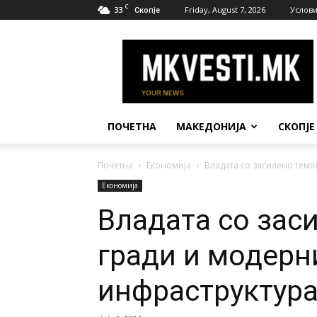
C
33
Friday, August 7, 2026
Услови
Скопје
МК
Вести
ПОЧЕТНА
МАКЕДОНИЈА
СКОПЈЕ
Почетна
Економија
Владата со засилено темп
Економија
Владата со заси
гради и модерн
инфраструктур