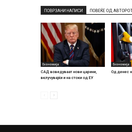
ПОВРЗАНИ НАПИСИ
ПОВЕЌЕ ОД АВТОРО
Економија
Економија
САД воведуваат нови царини,
Од денес н
вклучувајќи и на стоки од ЕУ