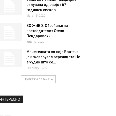
НАЈПОПУЛАРНО
Истражување: Возачите на
BMW се најагресивни и
најбезобразни
October 26, 2020
Ужас во Прилеп: Тинејџерка
силувана од својот 67-
годишен свекор
March 5, 2020
ВО ЖИВО: Обраќање на
претседателот Стево
Пендаровски
June 12, 2020
Манекенката со која Боатенг