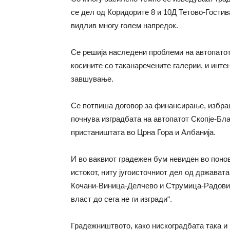
се дел од Коридорите 8 и 10Д Тетово-Гостив
видлив многу голем напредок.
Се решија наследени проблеми на автопатот
косините со таканаречените галерии, и инте
завшување.
Се потпиша договор за финансирање, избран
почнува изградбата на автопатот Скопје-Блац
пристаништата во Црна Гора и Албанија.
И во ваквиот градежен бум невиден во понов
истокот, ниту југоисточниот дел од држават
Кочани-Виница-Делчево и Струмица-Радовиш,
власт до сега не ги изгради“.
Градежништвото, како нискоградбата така и 