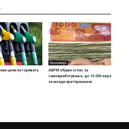
Т
Економија
ови цени на горивата
АВРМ објави оглас за
самовработување, до 10.000 евра
за млади претприемачи