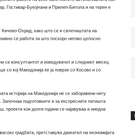
ар, Гостивар-Букојчани и Прилеп-Битола и на терен е
 Кичево-Охрид, како што се и свлечиштата на
нзивно се работи за што поскоро негово целосно
и се консултантот и изведувачот и следниот месец
е со кој Македонија ќе ја поврзе со Косово и со
ата историја на Македонија не се заборавени ниту
а. Започнаа подготовките и за експресните патишта
 проекти кои долги години се најавуваа а ниедна
високо градбата, претставува двигател на економијата