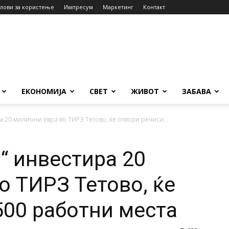
лови за користење
Импресум
Маркетинг
Контакт
ЕКОНОМИЈА
СВЕТ
ЖИВОТ
ЗАБАВА
 20 милиони евра во ТИРЗ Тетово, ќе отвори речиси...
“ инвестира 20
о ТИРЗ Тетово, ќе
500 работни места