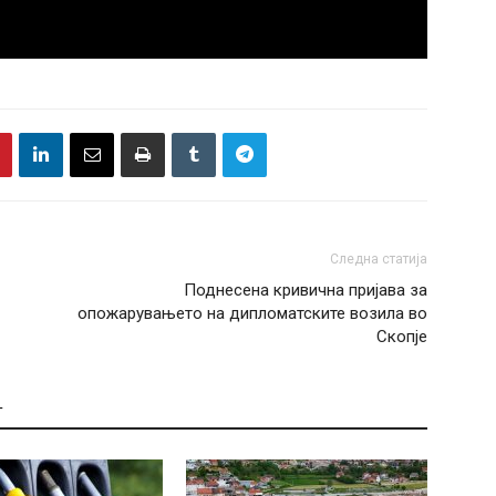
Следна статија
Поднесена кривична пријава за
опожарувањето на дипломатските возила во
Скопје
Т