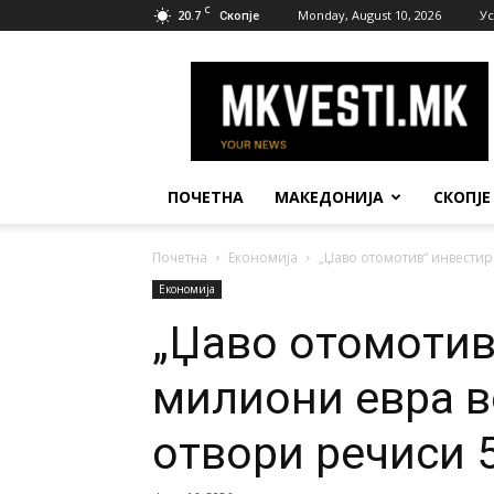
C
20.7
Monday, August 10, 2026
Ус
Скопје
МК
Вести
ПОЧЕТНА
МАКЕДОНИЈА
СКОПЈЕ
Почетна
Економија
„Џаво отомотив“ инвестира
Економија
„Џаво отомотив
милиони евра в
отвори речиси 