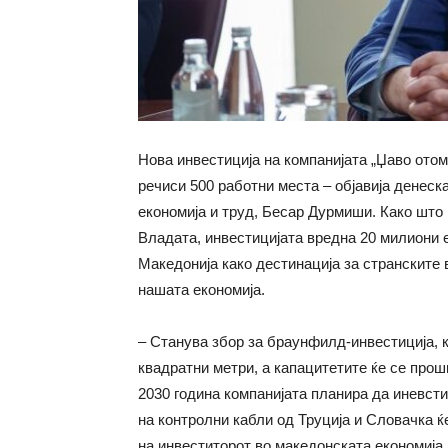
Нова инвестиција на компанијата „Џаво отом
речиси 500 работни места – објавија денеск
економија и труд, Бесар Дурмиши. Како што
Владата, инвестицијата вредна 20 милиони 
Македонија како дестинација за странските 
нашата економија.
– Станува збор за браунфилд-инвестиција, ко
квадратни метри, а капацитетите ќе се прош
2030 година компанијата планира да иневст
на контролни кабли од Труција и Словачка ќ
на инвеститорот во македонската економија