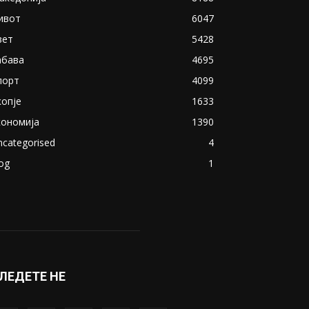
ивот
6047
вет
5428
абава
4695
порт
4099
копје
1633
кономија
1390
ncategorised
4
og
1
ЛЕДЕТЕ НЕ