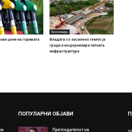
Економија
ови цени на горивата
Владата со засилено темпо ја
гради и модернизира патната
инфраструктура
ПОПУЛАРНИ ОБЈАВИ
П
ки
Претседателот на
М