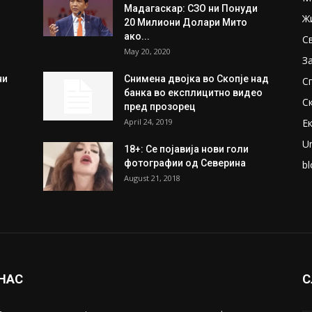
Мадагаскар: СЗО ни Понуди
Ж
20 Милиони Долари Мито
ако...
С
May 20, 2020
З
ни
Снимена двојка во Скопје над
С
банка во експлицитно видео
С
пред прозорец
April 24, 2019
Е
U
18+: Се појавија нови голи
фотографии од Северина
bl
August 21, 2018
 НАС
С