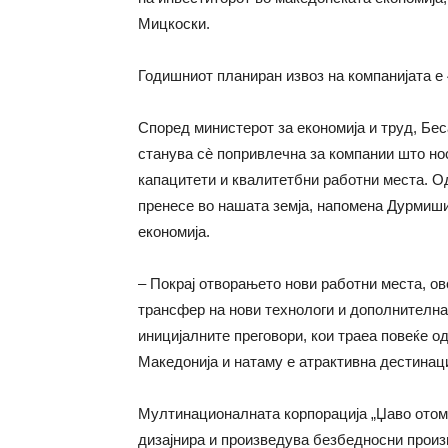
Мицкоски.
Годишниот планиран извоз на компанијата е 
Според министерот за економија и труд, Бе
станува сè попривлечна за компании што но
капацитети и квалитетбни работни места. О
пренесе во нашата земја, напомена Дурмиши
економија.
– Покрај отворањето нови работни места, ов
трансфер на нови технологи и дополнителна
иницијалните преговори, кои траеа повеќе од
Македонија и натаму е атрактивна дестинац
Мултинационалната корпорација „Џаво отомо
дизајнира и произведува безбедносни произв