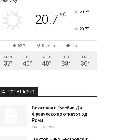
СКОПЈЕ
Clear Sky
°
20.7
°
C
20.7
°
20.7
62 %
0.9kmh
0 %
MON
TUE
WED
THU
FRI
37
°
40
°
40
°
38
°
36
°