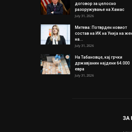
договор за целосно
разоружување на Хамас
July 31, 2026
Митева: Потврден новиот
состав на ИК на Унија на же
на...
July 31, 2026
На Табановце, кај грчки
државјанин најдени 64.000
евра
July 31, 2026
ЗА