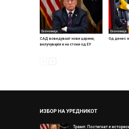
Економија
Економија
САД воведуваат нови царини,
Од денес н
вклучувајќи и на стоки од ЕУ
ИЗБОР НА УРЕДНИКОТ
Трамп: Постигнат е историс