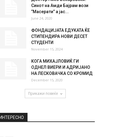
НАЈПОПУЛАРНО
Се огласи и Еузебио Ди
Франческо по отказот од
Рома
March 8, 2019
Доктор Нико Беќаровски:
Синот на Амди Бајрам вози
”Масерати” а јас...
June 24, 2020
ФОНДАЦИЈАТА ЕДУКАТА ЌЕ
СТИПЕНДИРА НОВИ ДЕСЕТ
СТУДЕНТИ
November 15, 2024
КОГА МИХАЈЛОВИЌ ГИ