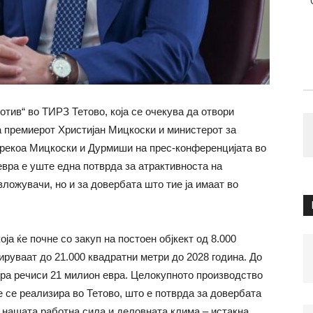
отив“ во ТИРЗ Тетово, која се очекува да отвори
а премиерот Христијан Мицкоски и министерот за
 рекоа Мицкоски и Дурмиши на прес-конференцијата во
евра е уште една потврда за атрактивноста на
вложувачи, но и за довербата што тие ја имаат во
ја ќе почне со закуп на постоен објкект од 8.000
ируваат до 21.000 квадратни метри до 2028 година. До
ира речиси 21 милион евра. Целокупното производство
е се реализира во Тетово, што е потврда за довербата
, нашата работна сила и деловната клима – истакна