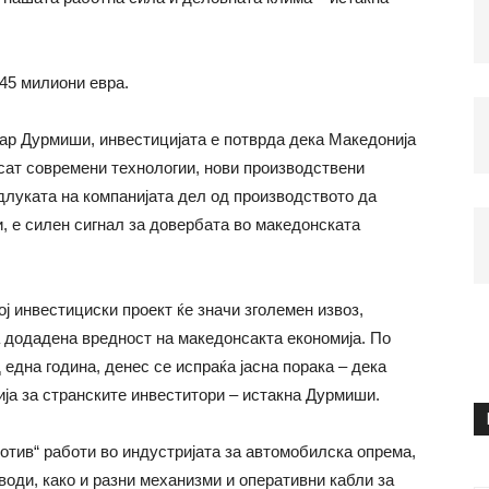
45 милиони евра.
сар Дурмиши, инвестицијата е потврда дека Македонија
сат современи технологии, нови производствени
длуката на компанијата дел од производството да
, е силен сигнал за довербата во македонската
ој инвестициски проект ќе значи зголемен извоз,
 додадена вредност на македонсакта економија. По
 една година, денес се испраќа јасна порака – дека
ија за странските инвеститори – истакна Дурмиши.
тив“ работи во индустријата за автомобилска опрема,
оди, како и разни механизми и оперативни кабли за