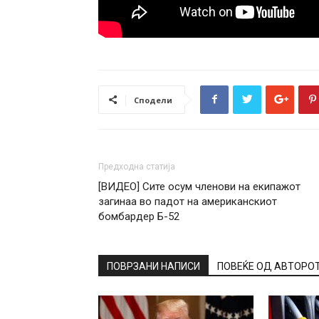
Сподели
Предходна статија
[ВИДЕО] Сите осум членови на екипажот
загинаа во падот на американскиот
бомбардер Б-52
ПОВРЗАНИ НАПИСИ
ПОВЕЌЕ ОД АВТОРО