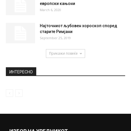
европски кањони
March 6, 2020
Најточниот љубовен хороскоп според
старите Римјани
September 25, 2019
Прикажи повеќе
ИНТЕРЕСНО