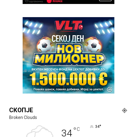
СКОПЈЕ
Broken Clouds
°
34
°
C
34