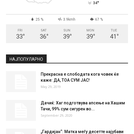
°
34
25 %
3.9kmh
67 %
FRI
SAT
SUN
MON
TUE
33
°
36
°
39
°
39
°
41
°
НАЈПОПУЛАРНО
Прекрасна е слободата кога човек ќе
каже: ДА, ТОА СУМ ЈАС!
May 29, 2019
Дачиќ: Хаг подготвува апсење на Хашим
Тачи, 99% сум сигурен во...
September 29, 2020
„Гардијан“: Матка меѓу десетте најубави