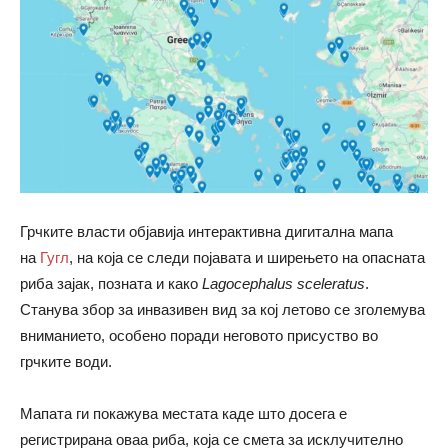
Грчките власти објавија интерактивна дигитална мапа
на
Гугл
, на која се следи појавата и ширењето на опасната
риба зајак, позната и како
Lagocephalus sceleratus
.
Станува збор за инвазивен вид за кој летово се зголемува
вниманието, особено поради неговото присуство во
грчките води.
Мапата ги покажува местата каде што досега е
регистрирана оваа риба, која се смета за исклучително