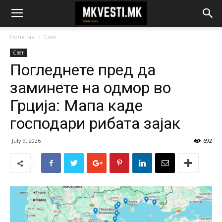
Почетна
Свет
Свет
Погледнете пред да
заминете на одмор во
Грција: Мапа каде
господари рибата зајак
July 9, 2026
692