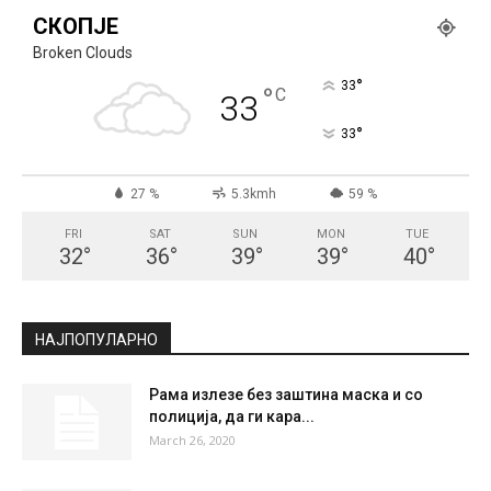
СКОПЈЕ
Broken Clouds
°
33
°
C
33
°
33
27 %
5.3kmh
59 %
FRI
SAT
SUN
MON
TUE