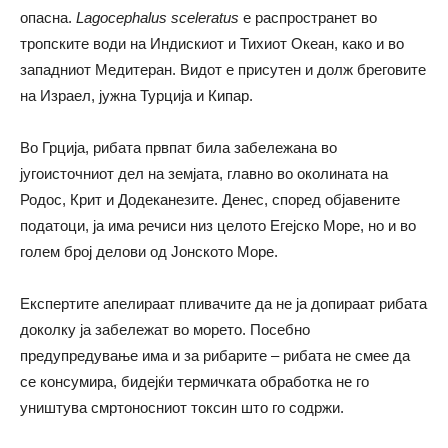
опасна.
Lagocephalus sceleratus
е распространет во
тропските води на Индискиот и Тихиот Океан, како и во
западниот Медитеран. Видот е присутен и долж бреговите
на Израел, јужна Турција и Кипар.
Во Грција, рибата првпат била забележана во
југоисточниот дел на земјата, главно во околината на
Родос, Крит и Додеканезите. Денес, според објавените
податоци, ја има речиси низ целото Егејско Море, но и во
голем број делови од Јонското Море.
Експертите апелираат пливачите да не ја допираат рибата
доколку ја забележат во морето. Посебно
предупредување има и за рибарите – рибата не смее да
се консумира, бидејќи термичката обработка не го
уништува смртоносниот токсин што го содржи.