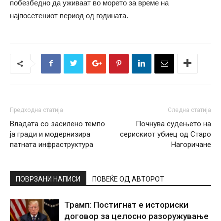
побезбедно да уживаат во морето за време на
најпосетениот период од годината.
Предходна статија
Следна статија
Владата со засилено темпо
Почнува судењето на
ја гради и модернизира
серискиот убиец од Старо
патната инфраструктура
Нагоричане
ПОВРЗАНИ НАПИСИ
ПОВЕЌЕ ОД АВТОРОТ
Трамп: Постигнат е историски
договор за целосно разоружување