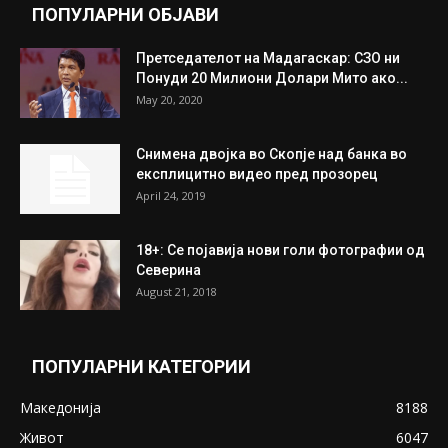
Митева: Потврден новиот состав на ИК на
Унија на жени на...
July 31, 2026
На Табановце, кај грчки државјанин
најдени 64.000 евра
July 31, 2026
ПОПУЛАРНИ ОБЈАВИ
Претседателот на Мадагаскар: СЗО ни
Понуди 20 Милиони Долари Мито ако...
May 20, 2020
Снимена двојка во Скопје над банка во
експлицитно видео пред прозорец
April 24, 2019