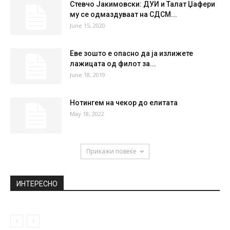
32
°
36
°
39
°
39
°
40
°
НАЈПОПУЛАРНО
Рама излезе без заштина маска и со
полиција, да ги кара...
March 26, 2020
Стевчо Јакимовски: ДУИ и Талат Џафери
му се одмаздуваат на СДСМ...
June 15, 2020
Еве зошто е опасно да ја излижете
лажицата од филот за...
June 18, 2019
Нотингем на чекор до елитата