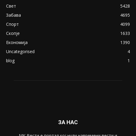
18+: Се појавија нови голи фотографии од
Северина
August 21, 2018
ПОПУЛАРНИ КАТЕГОРИИ
Македонија
8188
Живот
6047
Свет
5428
Забава
4695
Спорт
4099
Скопје
1633
Економија
1390
Uncategorised
4
blog
1