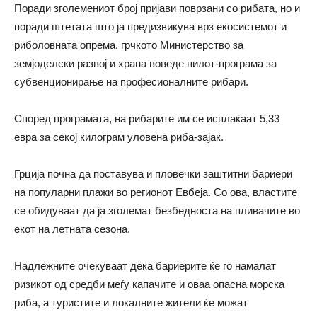
Поради зголемениот број пријави поврзани со рибата, но и
поради штетата што ја предизвикува врз екосистемот и
риболовната опрема, грчкото Министерство за
земјоделски развој и храна воведе пилот-програма за
субвенционирање на професионалните рибари.
Според програмата, на рибарите им се исплаќаат 5,33
евра за секој килограм уловена риба-зајак.
Грција почна да поставува и пловечки заштитни бариери
на популарни плажи во регионот Евбеја. Со ова, властите
се обидуваат да ја зголемат безбедноста на пливачите во
екот на летната сезона.
Надлежните очекуваат дека бариерите ќе го намалат
ризикот од средби меѓу капачите и оваа опасна морска
риба, а туристите и локалните жители ќе можат