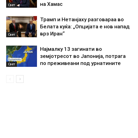
на Хамас
Свет
Трамп и Нетанјаху разговараа во
Белата куќа: „Опцијата е нов напад
врз Иран“
Свет
Најмалку 13 загинати во
земјотресот во Јапонија, потрага
по преживеани под урнатините
Свет