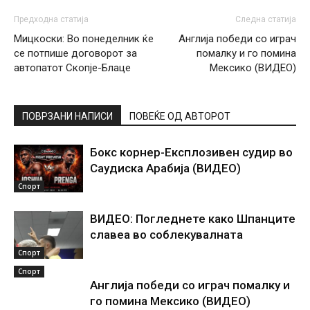
Предходна статија
Следна статија
Мицкоски: Во понеделник ќе
Англија победи со играч
се потпише договорот за
помалку и го помина
автопатот Скопје-Блаце
Мексико (ВИДЕО)
ПОВРЗАНИ НАПИСИ
ПОВЕЌЕ ОД АВТОРОТ
Бокс корнер-Експлозивен судир во
Саудиска Арабија (ВИДЕО)
Спорт
ВИДЕО: Погледнете како Шпанците
славеа во соблекувалната
Спорт
Спорт
Англија победи со играч помалку и
го помина Мексико (ВИДЕО)