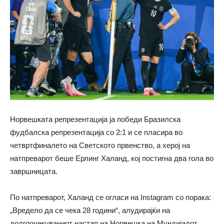
Норвешката репрезентација ја победи Бразилска
фудбалска репрезентација со 2:1 и се пласира во
четвртфиналето на Светското првенство, а херој на
натпреварот беше Ерлинг Халанд, кој постигна два гола во
завршницата.
По натпреварот, Халанд се огласи на Instagram со порака:
„Вредело да се чека 28 години“, алудирајќи на
долгоочекуваниот настап на Норвешка на Мундијалот.