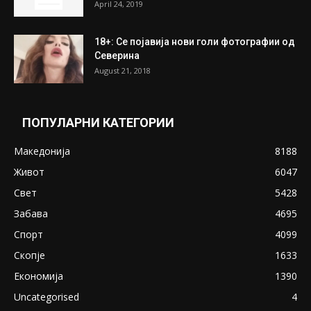
ПОПУЛАРНИ ОБЈАВИ
Претседателот на Мадагаскар: СЗО ни
Понуди 20 Милиони Долари Мито ако...
May 20, 2020
Снимена двојка во Скопје над банка во
експлицитно видео пред прозорец
April 24, 2019
18+: Се појавија нови голи фотографии од
Северина
August 21, 2018
ПОПУЛАРНИ КАТЕГОРИИ