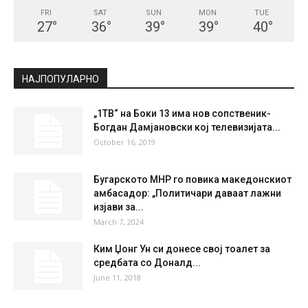
СКОПЈЕ
Scattered Clouds
°
27.4
°
C
27.4
°
27.4
43 %
2.1kmh
37 %
FRI
SAT
SUN
MON
TUE
27
°
36
°
39
°
39
°
40
°
НАЈПОПУЛАРНО
„1ТВ“ на Боки 13 има нов сопственик-
Богдан Дамјановски кој телевизијата...
October 16, 2019