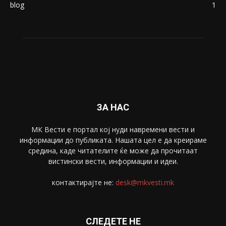
Македонија
8188
Живот
6047
Свет
5428
Забава
4695
Спорт
4099
Скопје
1633
Економија
1390
Uncategorised
4
blog
1
ЗА НАС