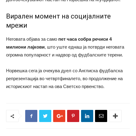
Вирален момент на социјалните
мрежи
Неговата објава за само
пет часа собра речиси 4
милиони лајкови
, што уште еднаш ја потврди неговата
огромна популарност и надвор од фудбалските терени.
Норвешка сега ја очекува дуел со Англиска фудбалска
репрезентација во четвртфиналето, во продолжение на
историскиот настап на ова Светско првенство.