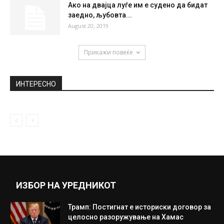
Бугарското МНР го повика македонскиот
амбасадор: „Политичари даваат лажни
изјави за...
March 7, 2024
Ким Џонг Ун си донесе свој тоалет за
средбата со Доналд...
June 11, 2018
Ако на двајца луѓе им е судено да бидат
заедно, љубовта...
August 20, 2019
Прикажи повеќе
ИНТЕРЕСНО