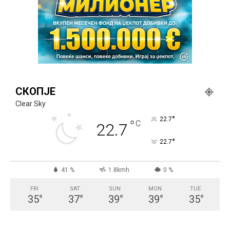
СКОПЈЕ
Clear Sky
°
22.7
°
C
22.7
°
22.7
41 %
1.8kmh
0 %
FRI
SAT
SUN
MON
TUE
35
°
37
°
39
°
39
°
35
°