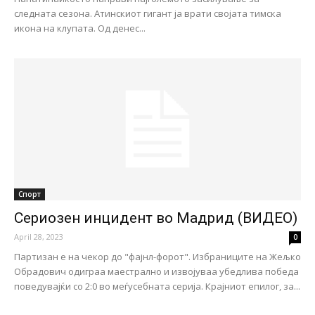
следната сезона. Атинскиот гигант ја врати својата тимска
икона на клупата. Од денес...
Спорт
Сериозен инцидент во Мадрид (ВИДЕО)
April 28, 2023
0
Партизан е на чекор до "фајнл-форот". Избраниците на Жељко
Обрадович одиграа маестрално и извојуваа убедлива победа
поведувајќи со 2:0 во меѓусебната серија. Крајниот епилог, за...