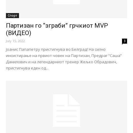
Спорт
Партизан го “зграби” грчкиот MVP
(ВИДЕО)
July 15, 2022
3
Јоанис Папапетру пристигнува во Белград! На силно
инсистирање на првиот човек на Партизан, Предраг “Саша”
Данилович и на легендарниот тренер Жељко Обрадович,
пристигнува еден од...