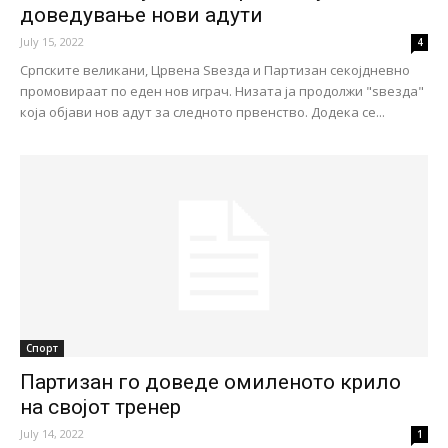
доведување нови адути
July 15, 2022
4
Српските великани, Црвена Ѕвезда и Партизан секојдневно
промовираат по еден нов играч. Низата ја продолжи "ѕвезда"
која објави нов адут за следното првенство. Додека се...
Спорт
Партизан го доведе омиленото крило
на својот тренер
July 14, 2022
1