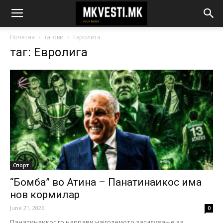
Почетна
тагови
Евролига
таг: Евролига
Спорт
“Бомба” во Атина – Панатинаикос има
нов кормилар
June 21, 2026
0
Панатинаикос го направи најголемото засилување за