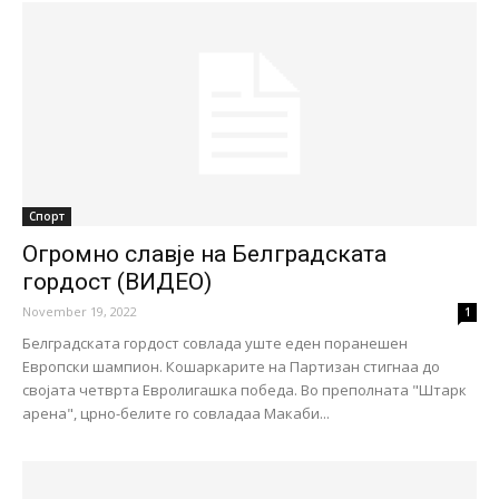
Спорт
Oгромно славје на Белградската
гордост (ВИДЕО)
November 19, 2022
1
Белградската гордост совлада уште еден поранешен
Европски шампион. Кошаркарите на Партизан стигнаа до
својата четврта Евролигашка победа. Во преполната "Штарк
арена", црно-белите го совладаа Макаби...