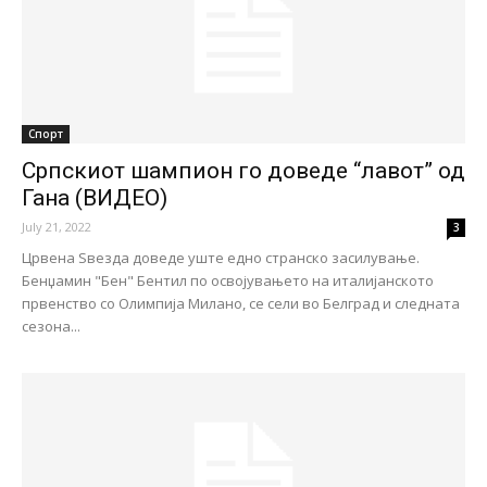
Спорт
Српскиот шампион го доведе “лавот” од
Гана (ВИДЕО)
July 21, 2022
3
Црвена Ѕвезда доведе уште едно странско засилување.
Бенџамин "Бен" Бентил по освојувањето на италијанското
првенство со Олимпија Милано, се сели во Белград и следната
сезона...