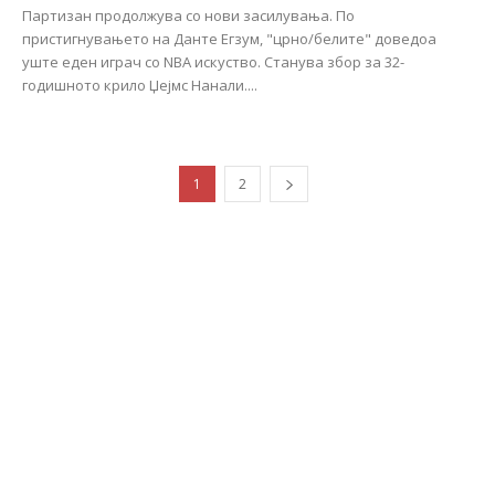
Партизан продолжува со нови засилувања. По
пристигнувањето на Данте Егзум, "црно/белите" доведоа
уште еден играч со NBA искуство. Станува збор за 32-
годишното крило Џејмс Нанали....
1
2