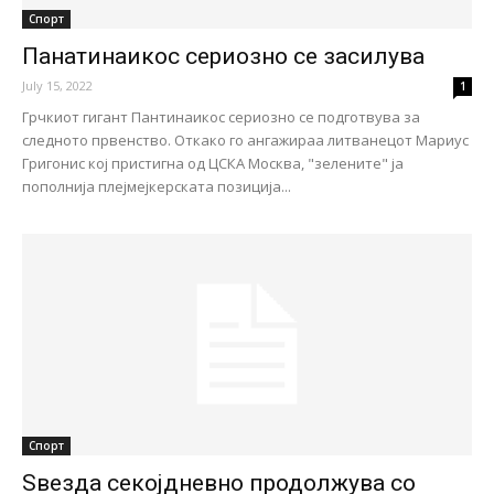
Спорт
Панатинаикос сериозно се засилува
July 15, 2022
1
Грчкиот гигант Пантинаикос сериозно се подготвува за
следното првенство. Откако го ангажираа литванецот Мариус
Григонис кој пристигна од ЦСКА Москва, "зелените" ја
пополнија плејмејкерската позиција...
Спорт
Ѕвезда секојдневно продолжува со