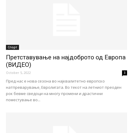
Спорт
Претставување на најдоброто од Европа
(ВИДЕО)
October 5, 2022
3
Пред нас е нова сезона во најквалитетно европско
натпреварување, Евролигата. Во текот на летниот преоден
рок бевме сведоци на многу промени и драстични
поместување во...