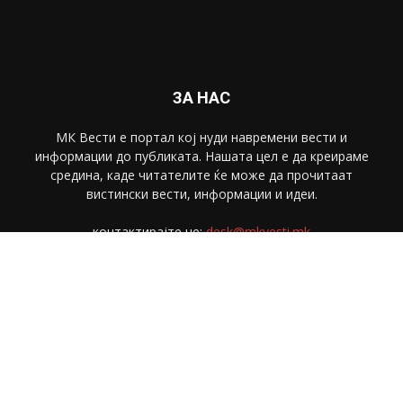
ЗА НАС
МК Вести е портал коj нуди навремени вести и
информации до публиката. Нашата цел е да креираме
средина, каде читателите ќе може да прочитаат
вистински вести, информации и идеи.
контактирајте не:
desk@mkvesti.mk
СЛЕДЕТЕ НЕ