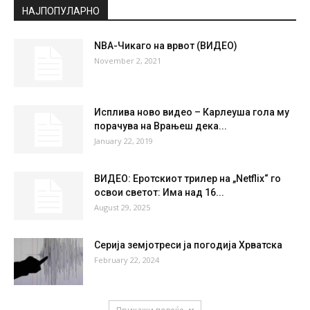
НАЈПОПУЛАРНО
NBA-Чикаго на врвот (ВИДЕО)
November 2, 2021
Исплива ново видео – Карлеуша гола му
порачува на Врањеш дека...
January 22, 2019
ВИДЕО: Еротскиот трилер на „Netflix“ го
освои светот: Има над 16...
August 29, 2025
Серија земјотреси ја погодија Хрватска
February 22, 2024