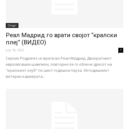
Спорт
Реал Мадрид го врати својот “кралски
плеј” (ВИДЕО)
July 18, 2022
1
Серхио Родригез се врати во Реал Мадрид. Двократниот
евролигашки шампион, повторно ќе го облече дресот на
"кралскиот клуб" по шест годишна пауза. 36-годишниот
ветеран кариерата...