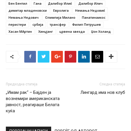
Бен Бентил
Гана
Далибор Илиќ
Далибор Илич
димитар младеновски
Евролига
Немања Недовиќ
Немања Недович
Олимпија Милано
Панатинаикос
перистери
србија
трансфер
Филип Петрушев
Хасан МАртин
Хинџјанг
црвена ѕвезда
Џон Холанд
Предходна статија
Следна статија
„Имам рак“ – Бајден ја
Лингард има нов клуб
вознемири американската
јавност, реагираше Белата
куќа