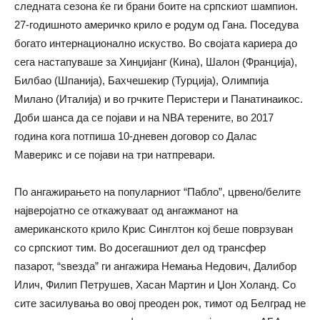
следната сезона ќе ги брани боите на српскиот шампион.
27-годишното америчко крило е родум од Гана. Поседува
богато интернационално искуство. Во својата кариера до
сега настапуваше за Хинџијанг (Кина), Шалон (Франција),
Билбао (Шпанија), Бахчешекир (Турција), Олимпија
Милано (Италија) и во грчките Перистери и Панатинаикос.
Доби шанса да се појави и на NBA терените, во 2017
година кога потпиша 10-дневен договор со Далас
Маверикс и се појави на три натпревари.
По ангажирањето на популарниот “Пабло”, црвено/белите
најверојатно се откажуваат од ангажманот на
американското крило Крис Синглтон кој беше поврзуван
со српскиот тим. Во досегашниот дел од трансфер
пазарот, “ѕвезда” ги ангажира Немања Недович, Далибор
Илич, Филип Петрушев, Хасан Мартин и Џон Холанд. Со
сите засилувања во овој преоден рок, тимот од Белград не