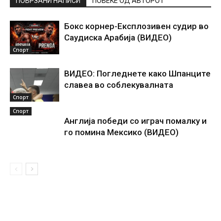
ПОВРЗАНИ НАПИСИ
ПОВЕЌЕ ОД АВТОРОТ
Бокс корнер-Експлозивен судир во
Саудиска Арабија (ВИДЕО)
Спорт
ВИДЕО: Погледнете како Шпанците
славеа во соблекувалната
Спорт
Спорт
Англија победи со играч помалку и
го помина Мексико (ВИДЕО)