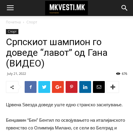
Почетна
Спорт
Спорт
Српскиот шампион го
доведе “лавот” од Гана
(ВИДЕО)
July 21, 2022
676
Црвена Ѕвезда доведе уште едно странско засилување.
Бенџамин “Бен” Бентил по освојувањето на италијанското
првенство со Олимпија Милано, се сели во Белград и