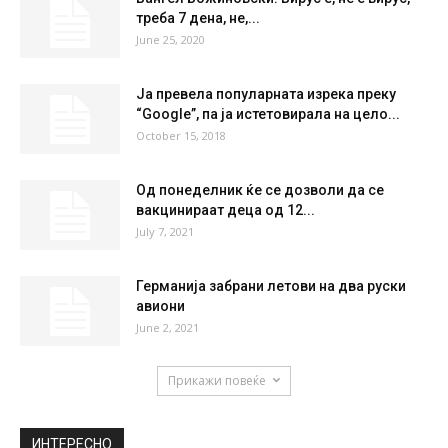
треба 7 дена, не,...
June 25, 2020
Ја превела популарната изрека преку
“Google”, па ја истетовирала на цело...
October 15, 2018
Од понеделник ќе се дозволи да се
вакцинираат деца од 12...
July 7, 2021
Германија забрани летови на два руски
авиони
June 2, 2021
Прикажи повеќе
ИНТЕРЕСНО