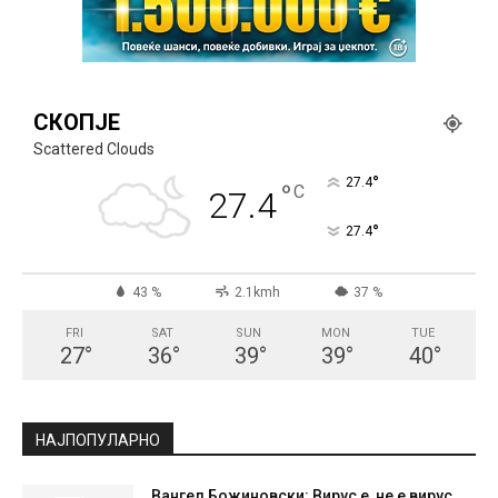
СКОПЈЕ
Scattered Clouds
°
27.4
°
C
27.4
°
27.4
43 %
2.1kmh
37 %
FRI
SAT
SUN
MON
TUE
27
°
36
°
39
°
39
°
40
°
НАЈПОПУЛАРНО
Вангел Божиновски: Вирус е, не е вирус,