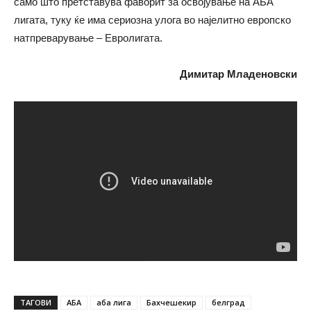
само што претставува фаворит за освојување на АБА
лигата, туку ќе има сериозна улога во најелитно европско
натпреварување – Евролигата.
Димитар Младеновски
ТАГОВИ
АБА
аба лига
Бахчешекир
белград