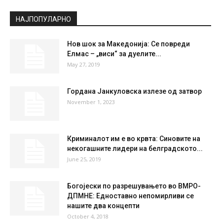
НАЈПОПУЛАРНО
Нов шок за Македонија: Се повреди
Елмас – „виси“ за дуелите...
May 27, 2019
Гордана Јанкуловска излезе од затвор
November 1, 2023
Криминалот им е во крвта: Синовите на
некогашните лидери на белградското...
June 25, 2019
Богојески по разрешувањето во ВМРО-
ДПМНЕ: Едноставно непомирливи се
нашите два концепти
October 4, 2018