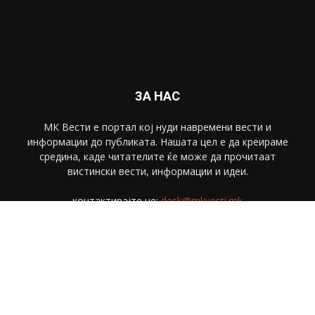
ЗА НАС
МК Вести е портал коj нуди навремени вести и
информации до публиката. Нашата цел е да креираме
средина, каде читателите ќе може да прочитаат
вистински вести, информации и идеи.
контактирајте не:
desk@mkvesti.mk
СЛЕДЕТЕ НЕ