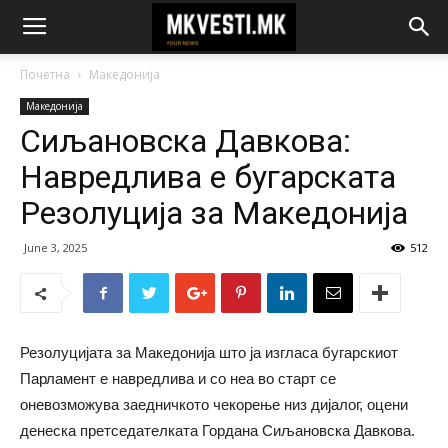
Почетна
Македонија
Македонија
Сиљановска Давкова:
Навредлива е бугарската
Резолуција за Македонија
June 3, 2025
512
Резолуцијата за Македонија што ја изгласа бугарскиот
Парламент е навредлива и со неа во старт се
оневозможува заедничкото чекорење низ дијалог, оцени
денеска претседателката Гордана Сиљановска Давкова.