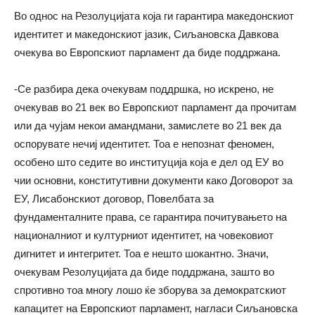
Во однос на Резолуцијата која ги гарантира македонскиот
идентитет и македонскиот јазик, Сиљановска Давкова
очекува во Европскиот парламент да биде поддржана.
-Се разбира дека очекувам поддршка, но искрено, не
очекував во 21 век во Европскиот парламент да прочитам
или да чујам некои амандмани, замислете во 21 век да
оспорувате нечиј идентитет. Тоа е непознат феномен,
особено што седите во институција која е дел од ЕУ во
чии основни, конститутивни документи како Договорот за
ЕУ, Лисабонскиот договор, Повелбата за
фундаменталните права, се гарантира почитувањето на
националниот и културниот идентитет, на човековиот
дигнитет и интегритет. Тоа е нешто шокантно. Значи,
очекувам Резолуцијата да биде поддржана, зашто во
спротивно тоа многу лошо ќе зборува за демократскиот
капацитет на Европскиот парламент, нагласи Сиљановска