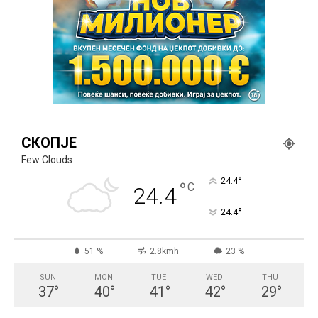
СКОПЈЕ
Few Clouds
°
24.4
°
C
24.4
°
24.4
51 %
2.8kmh
23 %
SUN
MON
TUE
WED
THU
37
°
40
°
41
°
42
°
29
°