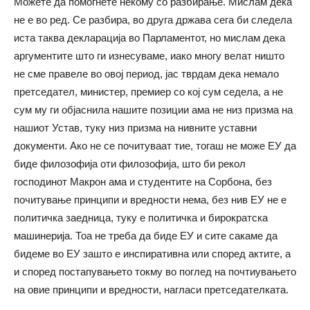
Можете да помогнете некому со разбирање. Мислам дека
не е во ред. Се разбира, во друга држава сега би следела
иста таква декларација во Парламентот, но мислам дека
аргументите што ги изнесуваме, иако многу велат ништо
не сме правеле во овој период, јас тврдам дека немало
претседател, министер, премиер со кој сум седела, а не
сум му ги објаснила нашите позиции ама не низ призма на
нашиот Устав, туку низ призма на нивните уставни
документи. Ако не се почитуваат тие, тогаш не може ЕУ да
биде филозофија оти филозофија, што би рекол
господинот Макрон ама и студентите на Сорбона, без
почитување принципи и вредности нема, без нив ЕУ не е
политичка заедница, туку е политичка и бирократска
машинерија. Тоа не треба да биде ЕУ и сите сакаме да
бидеме во ЕУ зашто е инспиративна или според актите, а
и според постапувањето токму во поглед на почтиувањето
на овие принципи и вредности, нагласи претседателката.