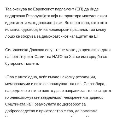
Таа очекува во Европскиот парламент (ЕП) да биде
поддржана Резолуцијата која ги гарантира македонскиот
идентитет и македонскиот јазик. Во спротивно, како што
истакна, одговорајќи на новинарски прашања, тоа многу
лошо ќе зборува за демократскиот капацитет на ЕП.
Сиљановска Давкова се уште не може да прецизира дали
на претстојниот Самит на НАТО во Хаг ќе има средба со
бугарскиот колега.
-Ова е уште една, веќе имало неколку резолуции,
меморандуми и сите се повикуваат на нив. Се разбира,
навредливо е такво нешто да се направи зашто во стартот
го оневозможувате заедничкоот чекорење низ дијалог.
Суштината на Преамбулата во Договорот за
добрососедство и пријателство е таа, да помагаме.