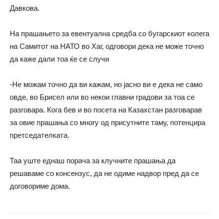
Давкова.
На прашањето за евентуална средба со бугарскиот колега
на Самитот на НАТО во Хаг, одговори дека не може точно
да каже дали тоа ќе се случи
-Не можам точно да ви кажам, но јасно ви е дека не само
овде, во Брисел или во некои главни градови за тоа се
разговара. Кога бев и во посета на Казахстан разговарав
за овие прашања со многу од присутните таму, потенцира
претседателката.
Таа уште еднаш порача за клучните прашања да
решаваме со консензус, да не одиме надвор пред да се
договориме дома.