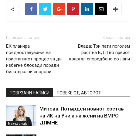
Предходна статија
Следна статија
ЕК планира
Влада: Три пати поголем
поедноставување на
раст на БДП во првиот
пристапниот процес за да
квартал споредбено со лани
избегне блокади поради
билатерални спорови
ПОВРЗАНИ НАПИСИ
ПОВЕЌЕ ОД АВТОРОТ
Митева: Потврден новиот состав
на ИК на Унија на жени на ВМРО-
ДПМНЕ
Македонија