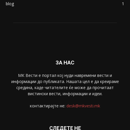
blog
1
ЗА НАС
МК Вести е портал коj нуди навремени вести и
информации до публиката. Нашата цел е да креираме
средина, каде читателите ќе може да прочитаат
вистински вести, информации и идеи.
контактирајте не:
desk@mkvesti.mk
СЛЕДЕТЕ НЕ