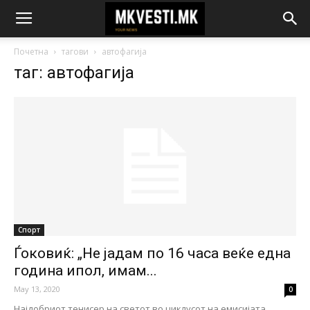
Почетна
тагови
автофагија
таг: автофагија
Спорт
Ѓоковиќ: „Не јадам по 16 часа веќе една
година ипол, имам...
May 13, 2020
0
Најдобриот тенисер на светот во циклусот на емисијата