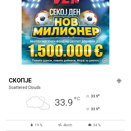
СКОПЈЕ
Scattered Clouds
°
33.9
°
C
33.9
°
33.9
19 %
4kmh
34 %