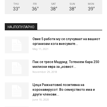
THU
FRI
SAT
SUN
MON
33
°
36
°
38
°
38
°
39
°
НАЈПОПУЛАРНО
Овие 5 работи му се случуваат на вашиот
организам кога внесувате...
May 11, 2021
Пак се тресе Мадрид: Тотенхем бара 250
милиони евра за „новиот...
November 29, 2018
Цеца Ражнатовиќ позитивна на
коронавирусот: Во семејството има и
други членови...
June 10, 2020