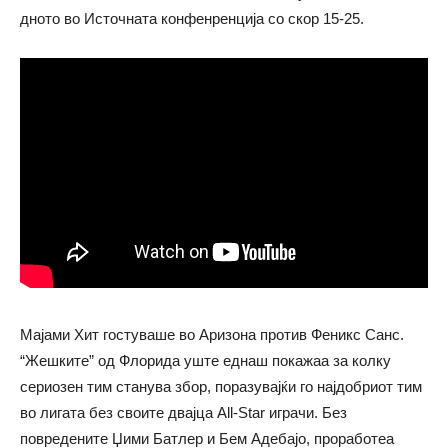
дното во Источната конфенренција со скор 15-25.
Мајами Хит гостуваше во Аризона против Феникс Санс.
“Жешките” од Флорида уште еднаш покажаа за колку
сериозен тим станува збор, поразувајќи го најдобриот тим
во лигата без своите двајца All-Star играчи. Без
повредените Џими Батлер и Бем Адебајо, проработеа