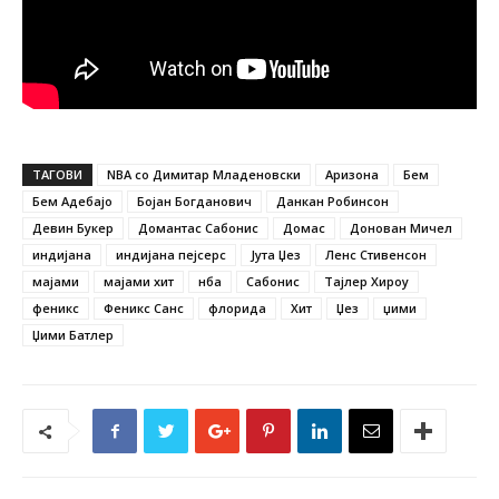
ТАГОВИ
NBA со Димитар Младеновски
Аризона
Бем
Бем Адебајо
Бојан Богданович
Данкан Робинсон
Девин Букер
Домантас Сабонис
Домас
Донован Мичел
индијана
индијана пејсерс
Јута Џез
Ленс Стивенсон
мајами
мајами хит
нба
Сабонис
Тајлер Хироу
феникс
Феникс Санс
флорида
Хит
Џез
џими
Џими Батлер