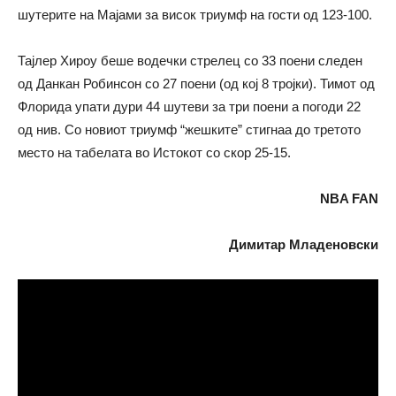
шутерите на Мајами за висок триумф на гости од 123-100.
Тајлер Хироу беше водечки стрелец со 33 поени следен
од Данкан Робинсон со 27 поени (од кој 8 тројки). Тимот од
Флорида упати дури 44 шутеви за три поени а погоди 22
од нив. Со новиот триумф “жешките” стигнаа до третото
место на табелата во Истокот со скор 25-15.
NBA FAN
Димитар Младеновски