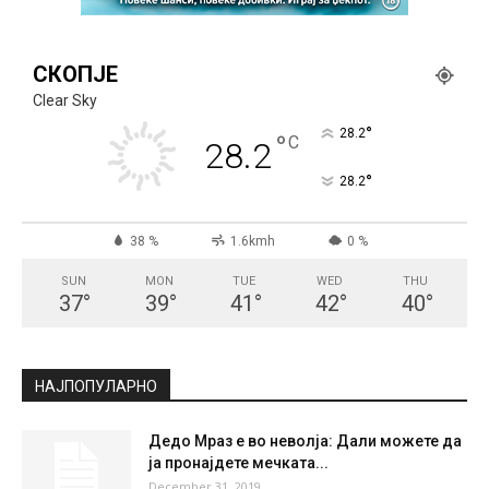
СКОПЈЕ
Clear Sky
°
28.2
°
C
28.2
°
28.2
38 %
1.6kmh
0 %
SUN
MON
TUE
WED
THU
37
°
39
°
41
°
42
°
40
°
НАЈПОПУЛАРНО
Дедо Мраз е во неволја: Дали можете да
ја пронајдете мечката...
December 31, 2019