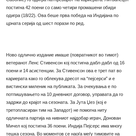
постигна 42 поени со само четири промашени обиди
одигра (18/22). Ова беше прва победа на Индијана по
црната серија од шест порази по ред.
Ново одлично издание имаше (повратникот во тимот)
ветеранот Ленс Стивенсон кој постигна дабл-дабл од 16
поени и 14 асистенции. За Стивенсон ова е трет пат во
кариерата како го облекува дресот на “пејсерси” и е
вистински миленик на публиката. За очекувања е по
потпишувањето на 10 дневниот договор, управата да го
задржи до крајот на сезоната. За Јута Џез (кој е
третопласиран тим на Западот) не помогна ниту
одличната партија на нивниот најдобар играч, Донован
Мичел кој постигна 36 поени. Индија Пејсерс има многу
тешка сезона. Во моментов се наоѓа меѓу тимовите на