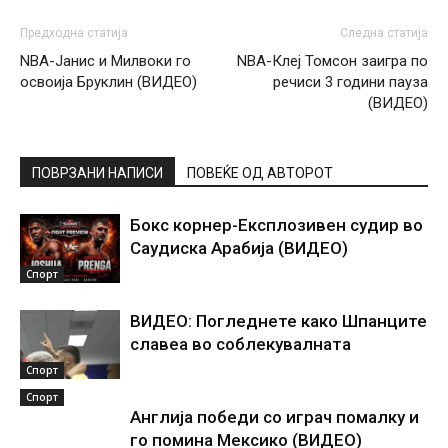
Предходна статија
Следна статија
NBA-Јанис и Милвоки го
NBA-Клеј Томсон заигра по
освоија Бруклин (ВИДЕО)
речиси 3 години пауза
(ВИДЕО)
ПОВРЗАНИ НАПИСИ
ПОВЕЌЕ ОД АВТОРОТ
Бокс корнер-Експлозивен судир во
Саудиска Арабија (ВИДЕО)
Спорт
ВИДЕО: Погледнете како Шпанците
славеа во соблекувалната
Спорт
Спорт
Англија победи со играч помалку и
го помина Мексико (ВИДЕО)