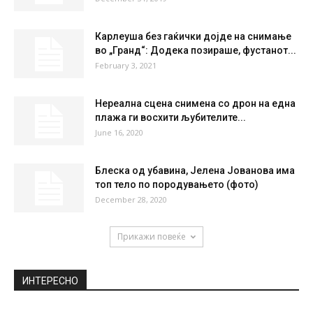
Карлеуша без гаќички дојде на снимање
во „Гранд“: Додека позираше, фустанот...
February 3, 2021
Нереална сцена снимена со дрон на една
плажа ги восхити љубителите...
June 16, 2020
Блеска од убавина, Јелена Јованова има
топ тело по породувањето (фото)
December 28, 2020
Прикажи повеќе
ИНТЕРЕСНО