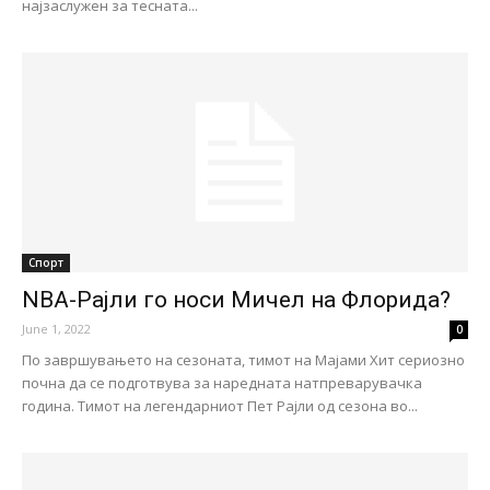
најзаслужен за тесната...
Спорт
NBA-Рајли го носи Мичел на Флорида?
June 1, 2022
0
По завршувањето на сезоната, тимот на Мајами Хит сериозно
почна да се подготвува за наредната натпреварувачка
година. Тимот на легендарниот Пет Рајли од сезона во...