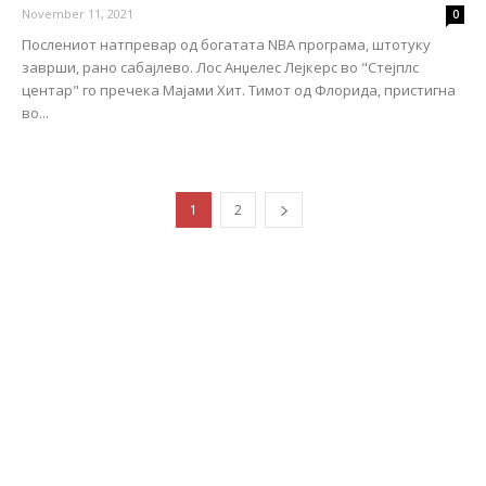
November 11, 2021
0
Послениот натпревар од богатата NBA програма, штотуку
заврши, рано сабајлево. Лос Анџелес Лејкерс во "Стејплс
центар" го пречека Мајами Хит. Тимот од Флорида, пристигна
во...
1
2