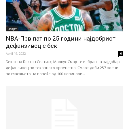
Спорт
NBA-Прв пат по 25 години најдобриот
дефанзивец е бек
April 19, 2022
0
Бекот на Бостон Селтикс, Маркус Смарт е избран за најдобар
дефанзивец во тековното првенство. Смарт доби 257 поени
во гласањето на повеќе од 100 новинари...