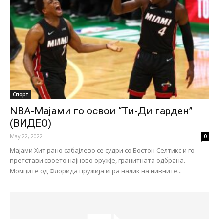
Спорт
NBA-Мајами го освои “Ти-Ди гарден”
(ВИДЕО)
May 22, 2022
0
Мајами Хит рано сабајлево се судри со Бостон Селтикс и го
претстави своето најново оружје, гранитната одбрана.
Момците од Флорида пружија игра налик на нивните...