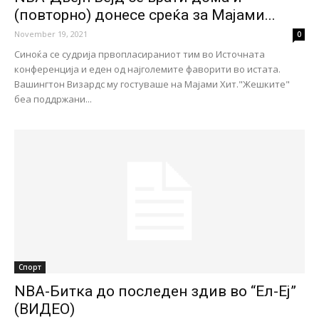
(повторно) донесе среќа за Мајами...
November 19, 2021
0
Синоќа се судрија првопласираниот тим во Источната
конференција и еден од најголемите фаворити во истата.
Вашингтон Визардс му гостуваше на Мајами Хит."Жешките"
беа поддржани...
Спорт
NBA-Битка до последен здив во “Ел-Еј”
(ВИДЕО)