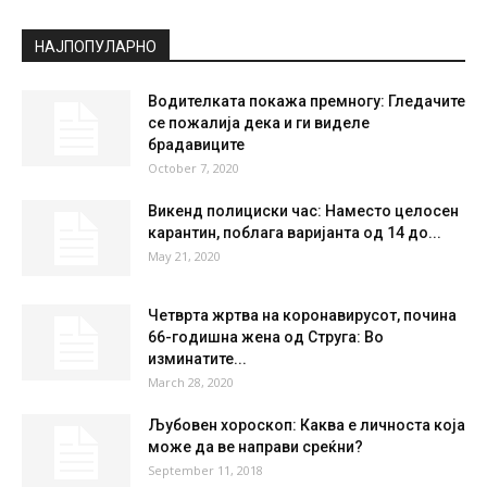
НАЈПОПУЛАРНО
Водителката покажа премногу: Гледачите
се пожалија дека и ги виделе
брадавиците
October 7, 2020
Викенд полициски час: Наместо целосен
карантин, поблага варијанта од 14 до...
May 21, 2020
Четврта жртва на коронавирусот, почина
66-годишна жена од Струга: Во
изминатите...
March 28, 2020
Љубовен хороскоп: Каква е личноста која
може да ве направи среќни?
September 11, 2018