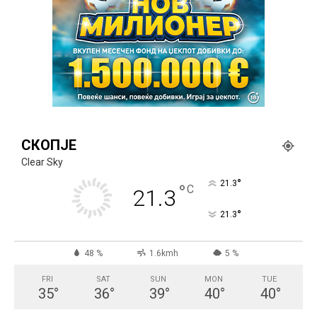
СКОПЈЕ
Clear Sky
°
21.3
°
C
21.3
°
21.3
48 %
1.6kmh
5 %
FRI
SAT
SUN
MON
TUE
35
°
36
°
39
°
40
°
40
°