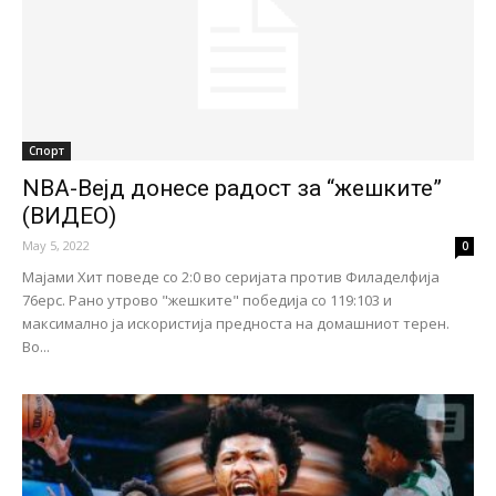
Спорт
NBA-Вејд донесе радост за “жешките”
(ВИДЕО)
May 5, 2022
0
Мајами Хит поведе со 2:0 во серијата против Филаделфија
76ерс. Рано утрово "жешките" победија со 119:103 и
максимално ја искористија предноста на домашниот терен.
Во...