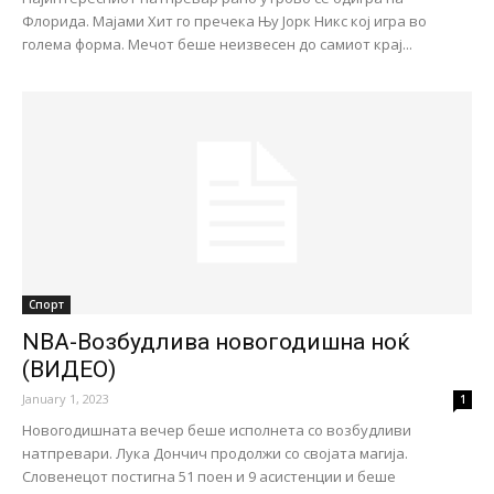
Флорида. Мајами Хит го пречека Њу Јорк Никс кој игра во
голема форма. Мечот беше неизвесен до самиот крај...
Спорт
NBA-Возбудлива новогодишна ноќ
(ВИДЕО)
January 1, 2023
1
Новогодишната вечер беше исполнета со возбудливи
натпревари. Лука Дончич продолжи со својата магија.
Словенецот постигна 51 поен и 9 асистенции и беше