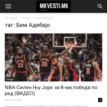
Почетна
тагови
Бем Адебајо
таг: Бем Адебајо
Спорт
NBA-Силен Њу Јорк за 8-ма победа по
ред (ВИДЕО)
March 4, 2023
0
Најинтересниот натпревар рано утрово се одигра на