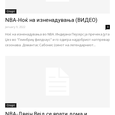
Спорт
NBA-Ноќ на изненадувања (ВИДЕО)
January 9, 2022
0
Ноќ на изненадувања во NBA. Индијана Пејсерс ја пречека Јута
Џез во "Геинбриџ филдхаус" и го одигра најдобриот натпревар
сезонава. Домантас Сабонис (синот на легендарниот...
Спорт
NBA-Двејн Вејд се врати дома и