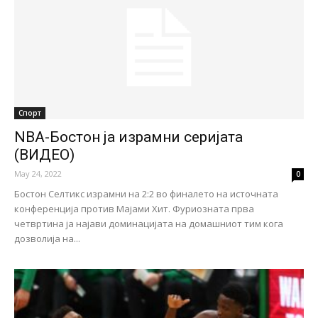
Спорт
NBA-Бостон ја израмни серијата
(ВИДЕО)
May 24, 2022
0
Бостон Селтикс израмни на 2:2 во финалето на источната
конференција против Мајами Хит. Фуриозната прва
четвртина ја најави доминацијата на домашниот тим кога
дозволија на...