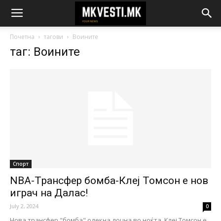
Почетна
тагови
Воините
таг: Воините
Спорт
NBA-Tрансфер бомба-Клеј Томсон е нов
играч на Далас!
July 2, 2024
0
Нова трансфер "бомба" одекна доцна во ноќта. Клеј Томсон е