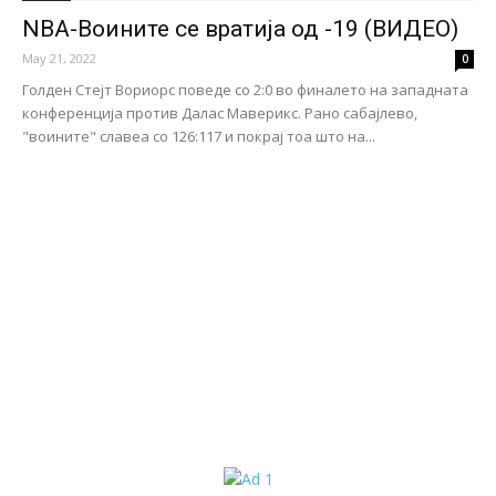
NBA-Воините се вратија од -19 (ВИДЕО)
May 21, 2022
0
Голден Стејт Вориорс поведе со 2:0 во финалето на западната
конференција против Далас Маверикс. Рано сабајлево,
"воините" славеa со 126:117 и покрај тоа што на...