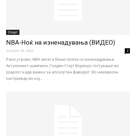
Спорт
NBA-Ноќ на изненадувања (ВИДЕО)
October 30, 2022
2
Рано утрово, NBA лигата беше полна со изненадувања.
Актуелниот шампион, Голден Стејт Вориорс гостуваше во
Шарлот каде важеа за апсолутен фаворит. Во неизвесен
натпревар во кој...