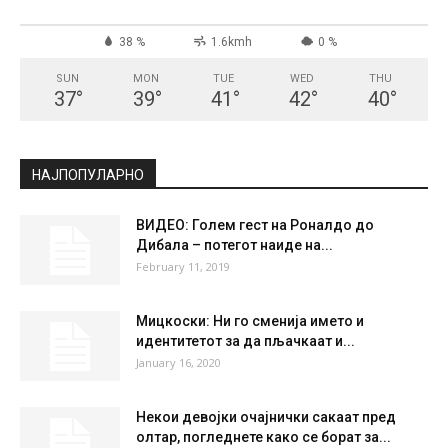
СКОПЈЕ
Clear Sky
°
28.2
°
C
28.2
°
28.2
38 %
1.6kmh
0 %
SUN
MON
TUE
WED
THU
37
°
39
°
41
°
42
°
40
°
НАЈПОПУЛАРНО