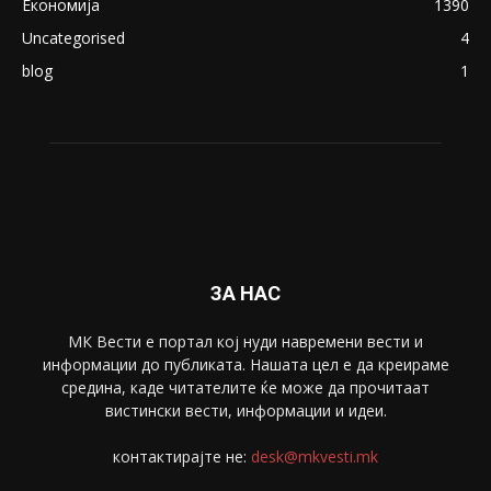
ПОПУЛАРНИ КАТЕГОРИИ
Македонија
8188
Живот
6047
Свет
5428
Забава
4695
Спорт
4099
Скопје
1633
Економија
1390
Uncategorised
4
blog
1