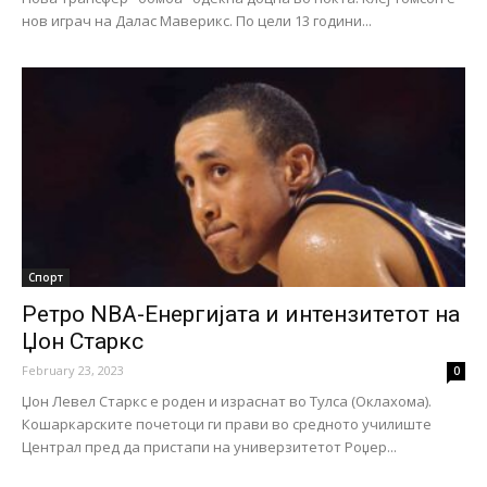
нов играч на Далас Маверикс. По цели 13 години...
Спорт
Ретро NBA-Енергијата и интензитетот на
Џон Старкс
February 23, 2023
0
Џон Левел Старкс е роден и израснат во Тулса (Оклахома).
Кошаркарските почетоци ги прави во средното училиште
Централ пред да пристапи на универзитетот Роџер...