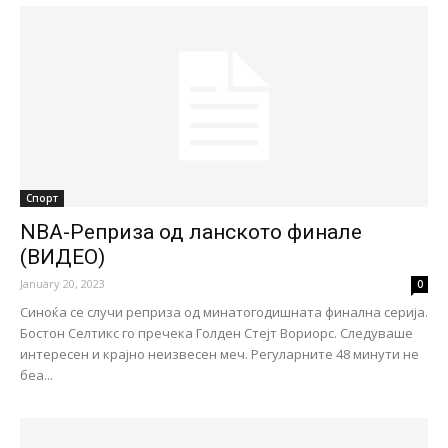
Спорт
NBA-Реприза од ланското финале
(ВИДЕО)
January 20, 2023
0
Синоќа се случи реприза од минатогодишната финална серија.
Бостон Селтикс го пречека Голден Стејт Вориорс. Следуваше
интересен и крајно неизвесен меч. Регуларните 48 минути не
беа...