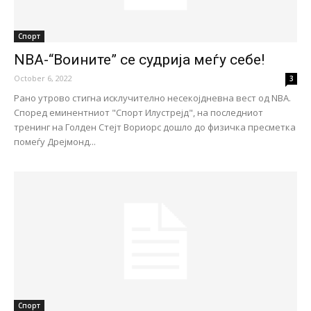
Спорт
NBA-“Воините” се судрија меѓу себе!
October 6, 2022
3
Рано утрово стигна исклучително несекојдневна вест од NBA.
Според еминентниот "Спорт Илустрејд", на последниот
тренинг на Голден Стејт Вориорс дошло до физичка пресметка
помеѓу Дрејмонд...
Спорт