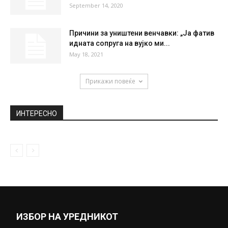
ВИДЕО: Голем гест на Роналдо до
Дибала – потегот наиде на...
February 11, 2019
Мицкоски: Ни го сменија името и
идентитетот за да пљачкаат и...
January 16, 2020
Некои девојки очајнички сакаат пред
олтар, погледнете како се борат за...
September 14, 2020
Причини за уништени венчавки: „Ја фатив
идната сопруга на вујко ми...
May 18, 2021
Прикажи повеќе