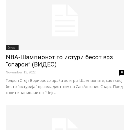
Спорт
NBA-Шампионот го истури бесот врз
“спарси” (ВИДЕО)
November 15, 2022
0
Голден Стејт Вориорс се враќа во игра. Шампионите, сиот свој
бес го "истурија" врз младиот тим на Сан Антонио Спарс. Пред
своите навивачи во "Чејс...