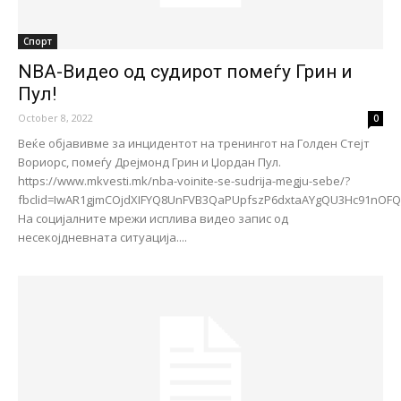
Спорт
NBA-Видео од судирот помеѓу Грин и
Пул!
October 8, 2022
0
Веќе објавивме за инцидентот на тренингот на Голден Стејт
Вориорс, помеѓу Дрејмонд Грин и Џордан Пул.
https://www.mkvesti.mk/nba-voinite-se-sudrija-megju-sebe/?
fbclid=IwAR1gjmCOjdXIFYQ8UnFVB3QaPUpfszP6dxtaAYgQU3Hc91nOF
На социјалните мрежи исплива видео запис од
несекојдневната ситуација....