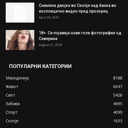
најдени 64.000 евра
July 31, 2026
ПОПУЛАРНИ ОБЈАВИ
Претседателот на Мадагаскар: СЗО ни
Понуди 20 Милиони Долари Мито ако...
May 20, 2020
Снимена двојка во Скопје над банка во
експлицитно видео пред прозорец
April 24, 2019
18+: Се појавија нови голи фотографии од
Северина
August 21, 2018