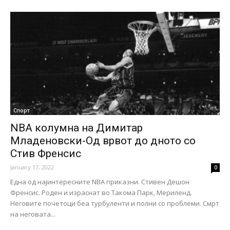
Спорт
NBA колумна на Димитар
Младеновски-Од врвот до дното со
Стив Френсис
January 17, 2022
0
Една од најинтересните NBA приказни. Стивен Дешон
Френсис. Роден и израснат во Такома Парк, Мериленд.
Неговите почетоци беа турбуленти и полни со проблеми. Смрт
на неговата...