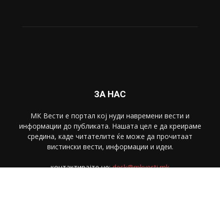
ЗА НАС
МК Вести е портал коj нуди навремени вести и
информации до публиката. Нашата цел е да креираме
средина, каде читателите ќе може да прочитаат
вистински вести, информации и идеи.
контактирајте не:
desk@mkvesti.mk
СЛЕДЕТЕ НЕ