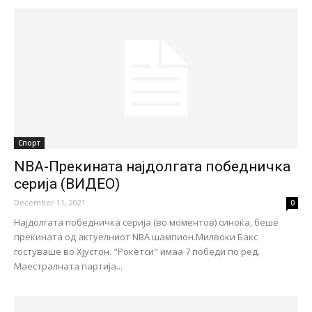
Спорт
NBA-Прекината најдолгата победничка
серија (ВИДЕО)
December 11, 2021
0
Најдолгата победничка серија (во моментов) синоќа, беше
прекината од актуелниот NBA шампион.Милвоки Бакс
гостуваше во Хјустон. "Рокетси" имаа 7 победи по ред.
Маестралната партија...