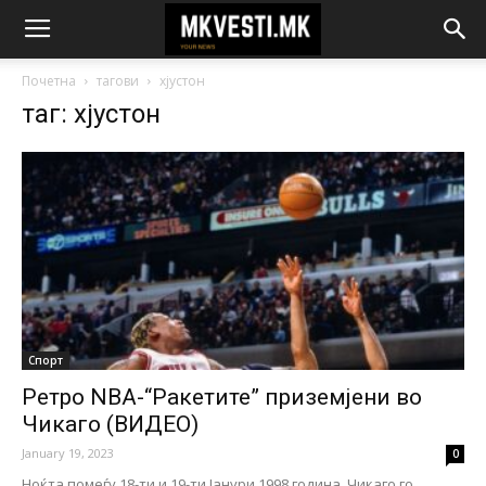
Почетна
тагови
хјустон
таг: хјустон
Спорт
Ретро NBA-“Ракетите” приземјени во
Чикаго (ВИДЕО)
January 19, 2023
0
Ноќта помеѓу 18-ти и 19-ти Јанури 1998 година, Чикаго го