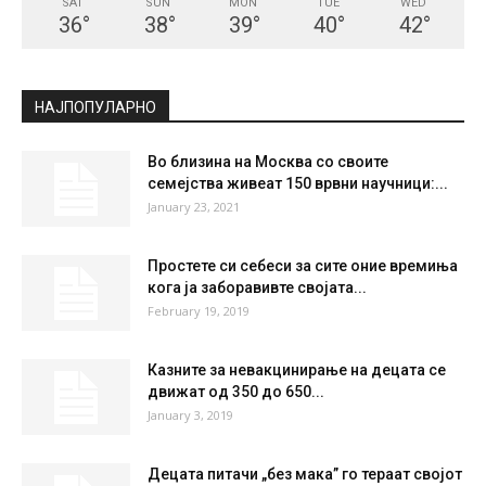
SAT
SUN
MON
TUE
WED
36
°
38
°
39
°
40
°
42
°
НАЈПОПУЛАРНО
Во близина на Москва со своите
семејства живеат 150 врвни научници:...
January 23, 2021
Простете си себеси за сите оние времиња
кога ја заборавивте својата...
February 19, 2019
Казните за невакцинирање на децата се
движат од 350 до 650...
January 3, 2019
Децата питачи „без мака” го тераат својот