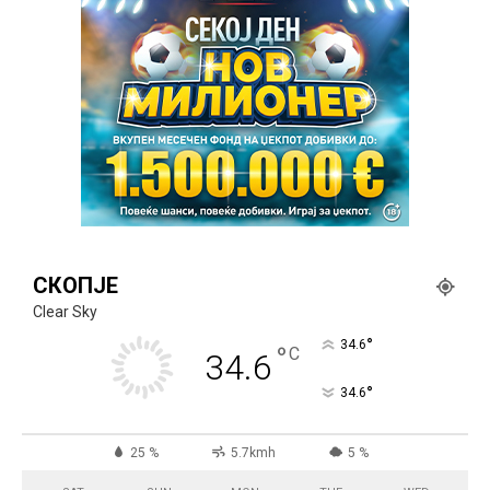
СКОПЈЕ
Clear Sky
°
34.6
°
C
34.6
°
34.6
25 %
5.7kmh
5 %