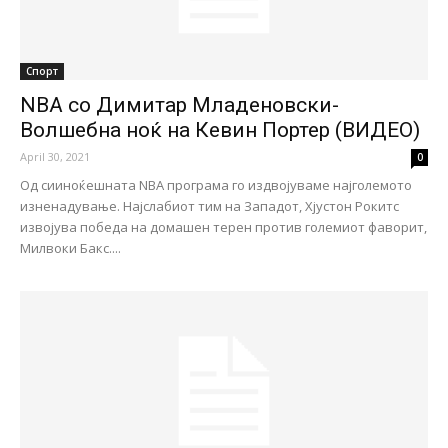
Спорт
NBA со Димитар Младеновски-
Волшебна ноќ на Кевин Портер (ВИДЕО)
April 30, 2021
0
Од сииноќешната NBA програма го издвојуваме најголемото
изненадување. Најслабиот тим на Западот, Хјустон Рокитс
извојува победа на домашен терен против големиот фаворит,
Милвоки Бакс....