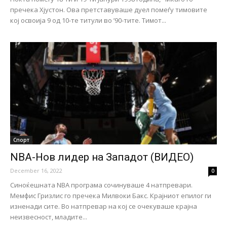
пречека Хјустон. Ова претставуваше дуел помеѓу тимовите
кој освоија 9 од 10-те титули во ’90-тите. Тимот...
Спорт
NBA-Нов лидер на Западот (ВИДЕО)
December 16, 2022
0
Синоќешната NBA програма сочинуваше 4 натпревари.
Мемфис Гризлис го пречека Милвоки Бакс. Крајниот епилог ги
изненади сите. Во натпревар на кој се очекуваше крајна
неизвесност, младите...