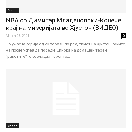
Спорт
NBA со Димитар Младеновски-Конечен
крај на мизеријата во Хјустон (ВИДЕО)
March 23, 2021
0
По ужасна серија од 20 порази по ред, тимот на Хјустон Рокитс,
најпосле успеа да победи. Синоќа на домашен терен
“ракетите” го совладаа Торонто...
Спорт