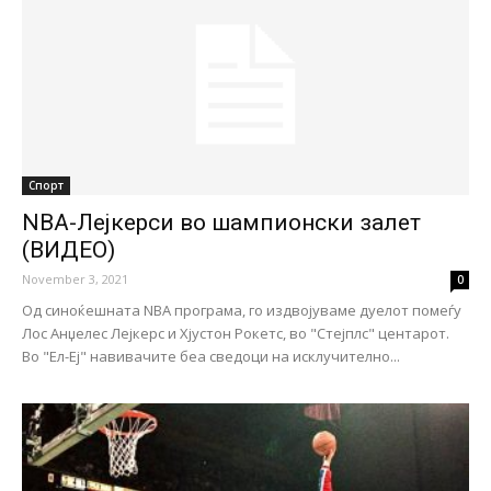
Спорт
NBA-Лејкерси во шампионски залет
(ВИДЕО)
November 3, 2021
0
Од синоќешната NBA програма, го издвојуваме дуелот помеѓу
Лос Анџелес Лејкерс и Хјустон Рокетс, во "Стејплс" центарот.
Во "Ел-Еј" навивачите беа сведоци на исклучително...