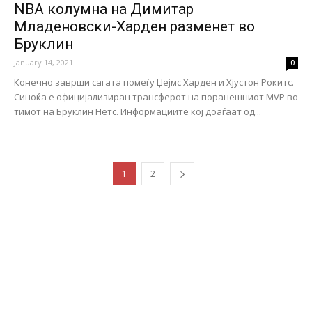
NBA колумна на Димитар
Младеновски-Харден разменет во
Бруклин
January 14, 2021
0
Конечно заврши сагата помеѓу Џејмс Харден и Хјустон Рокитс.
Синоќа е официјализиран трансферот на поранешниот MVP во
тимот на Бруклин Нетс. Информациите кој доаѓаат од...
1
2