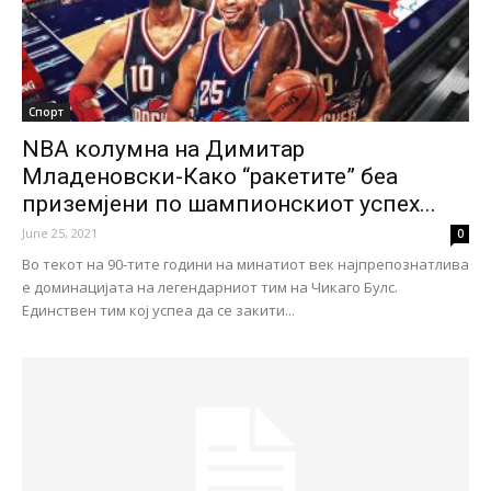
Спорт
NBA колумна на Димитар
Младеновски-Како “ракетите” беа
приземјени по шампионскиот успех...
June 25, 2021
0
Во текот на 90-тите години на минатиот век најпрепознатлива
е доминацијата на легендарниот тим на Чикаго Булс.
Единствен тим кој успеа да се закити...