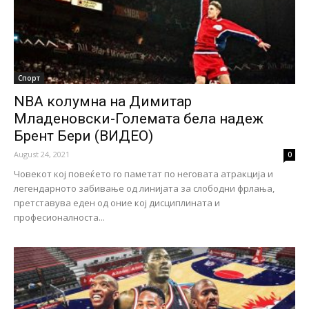
Спорт
NBA колумна на Димитар
Младеновски-Големата бела надеж
Брент Бери (ВИДЕО)
August 24, 2021
0
Човекот кој повеќето го паметат по неговата атракција и
легендарното забивање од линијата за слободни фрлања,
претставува еден од оние кој дисциплината и
професионалноста...