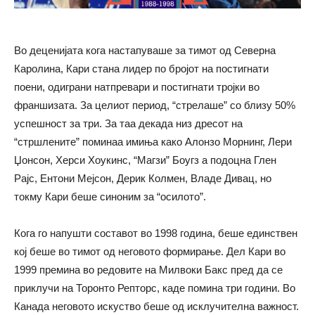
Во деценијата кога настапуваше за тимот од Северна
Каролина, Кари стана лидер по бројот на постигнати
поени, одиграни натпревари и постигнати тројки во
франшизата. За целиот период, “стрелаше” со близу 50%
успешност за три. За таа декада низ дресот на
“стршлените” поминаа имиња како Алонзо Морнинг, Лери
Џонсон, Херси Хоукинс, “Магзи” Боугз а подоцна Глен
Рајс, Ентони Мејсон, Дерик Колмен, Владе Дивац, но
токму Кари беше синоним за “осилото”.
Кога го напушти составот во 1998 година, беше единствен
кој беше во тимот од неговото формирање. Дел Кари во
1999 премина во редовите на Милвоки Бакс пред да се
приклучи на Торонто Репторс, каде помина три години. Во
Канада неговото искуство беше од исклучителна важност.