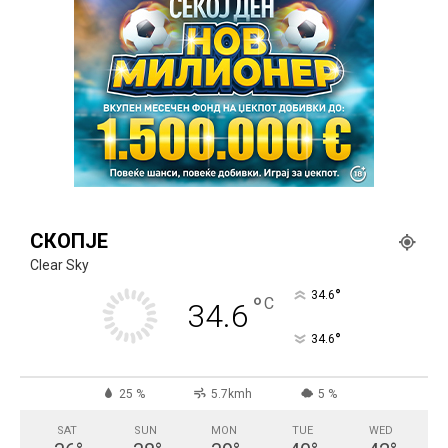
СКОПЈЕ
Clear Sky
°
34.6
°
C
34.6
°
34.6
25 %
5.7kmh
5 %
SAT
SUN
MON
TUE
WED