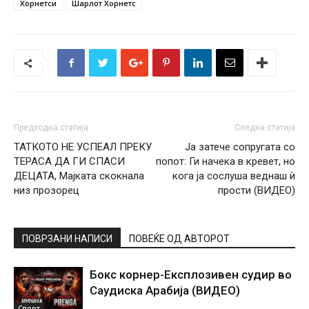
Хорнетси
Шарлот Хорнетс
Предходна статија
Следна статија
ТАТКОТО НЕ УСПЕАЛ ПРЕКУ
Ја затече сопругата со
ТЕРАСА ДА ГИ СПАСИ
попот: Ги начека в кревет, но
ДЕЦАТА, Мајката скокнала
кога ја сослуша веднаш ѝ
низ прозорец
прости (ВИДЕО)
ПОВРЗАНИ НАПИСИ
ПОВЕЌЕ ОД АВТОРОТ
Бокс корнер-Експлозивен судир во
Саудиска Арабија (ВИДЕО)
Спорт