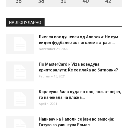
36
°
38
°
39
°
40
°
42
°
НАЈПОПУЛАРНО
Биелса воодушевен од Алиоски: Не сум
видел фудбалер со поголема страст...
November 23, 2020
По MasterCard и Viza воведува
криптовалути: Ќе се плаќа во биткоини?
February 16, 2021
Карлеуша била луда по овој познат пејач,
го начекала на плажа...
April 4, 2021
Навивач на Наполи се јави во емисија:
Гатузо го уништува Елмас