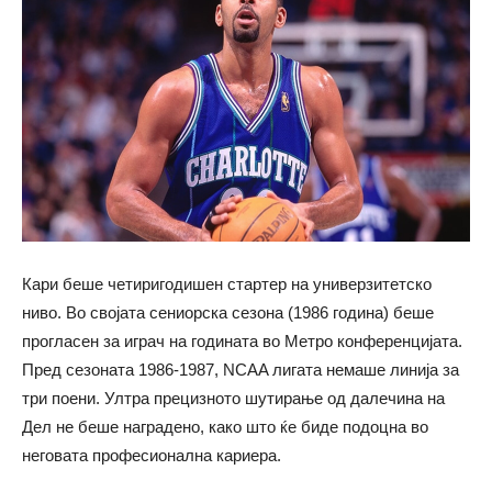
Кари беше четиригодишен стартер на универзитетско
ниво. Во својата сениорска сезона (1986 година) беше
прогласен за играч на годината во Метро конференцијата.
Пред сезоната 1986-1987, NCAA лигата немаше линија за
три поени. Ултра прецизното шутирање од далечина на
Дел не беше наградено, како што ќе биде подоцна во
неговата професионална кариера.