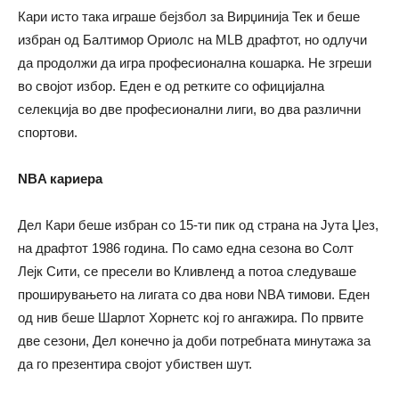
Кари исто така играше бејзбол за Вирџинија Тек и беше
избран од Балтимор Ориолс на MLB драфтот, но одлучи
да продолжи да игра професионална кошарка. Не згреши
во својот избор. Еден е од ретките со официјална
селекција во две професионални лиги, во два различни
спортови.
NBA
кариера
Дел Кари беше избран со 15-ти пик од страна на Јута Џез,
на драфтот 1986 година. По само една сезона вo Солт
Лејк Сити, се пресели во Кливленд а потоа следуваше
проширувањето на лигата со два нови NBA тимови. Еден
од нив беше Шарлот Хорнетс кој го ангажира. По првите
две сезони, Дел конечно ја доби потребната минутажа за
да го презентира својот убиствен шут.