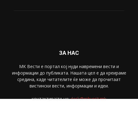
ЗА НАС
МК Вести е портал коj нуди навремени вести и
информации до публиката. Нашата цел е да креираме
средина, каде читателите ќе може да прочитаат
вистински вести, информации и идеи.
контактирајте не:
desk@mkvesti.mk
СЛЕДЕТЕ НЕ