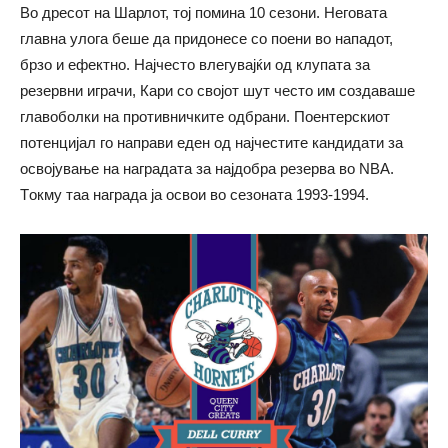
Во дресот на Шарлот, тој помина 10 сезони. Неговата
главна улога беше да придонесе со поени во нападот,
брзо и ефектно. Најчесто влегувајќи од клупата за
резервни играчи, Кари со својот шут често им создаваше
главоболки на противничките одбрани. Поентерскиот
потенцијал го направи еден од најчестите кандидати за
освојување на наградата за најдобра резерва во NBA.
Tокму таа награда ја освои во сезоната 1993-1994.