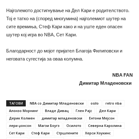
Најголемото достигнување на Дел Кари е родителството.
Тој е татко на (според многумина) најголемиот шутер на
сите времиња, Стеф Кари како и на уште еден опасен
шутер кој игра во NBA, Сет Кари.
Благодарност до мојот пријател Благоја Филиповски и
неговата сугестија за оваа колумна.
NBA FAN
Димитар Младеновски
ТАГОВИ
NBA со Димитар Младеновски
osilo
retro nba
Алонзо Морнинг
Владе Дивац
Глен Рајс
Дел Кари
Дерик Колмен
димитар младеновски
Ентони Мејсон
лери џонсон
Магзи Боугз
Осилото
Северна Каролина
Сет Кари
Стеф Кари
Стршлените
Херси Хоукинс