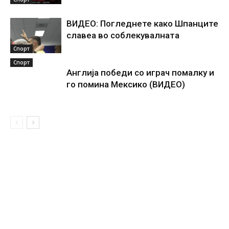
ВИДЕО: Погледнете како Шпанците
славеа во соблекувалната
Спорт
Спорт
Англија победи со играч помалку и
го помина Мексико (ВИДЕО)