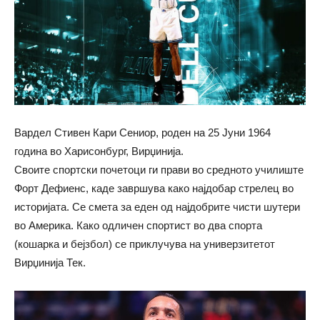
Вардел Стивен Кари Сениор, роден на 25 Јуни 1964
година во Харисонбург, Вирџинија.
Своите спортски почетоци ги прави во средното училиште
Форт Дефиенс, каде завршува како најдобар стрелец во
историјата. Се смета за еден од најдобрите чисти шутери
во Америка. Како одличен спортист во два спорта
(кошарка и бејзбол) се приклучува на универзитетот
Вирџинија Тек.