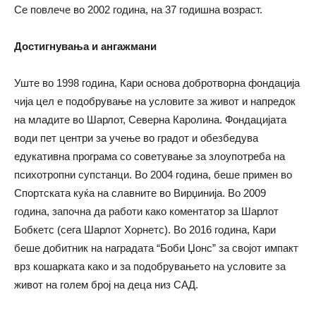
Се повлече во 2002 година, на 37 годишна возраст.
Достигнувања и ангажмани
Уште во 1998 година, Кари основа добротворна фондација
чија цел е подобрување на условите за живот и напредок
на младите во Шарлот, Северна Каролина. Фондацијата
води пет центри за учење во градот и обезбедува
едукативна програма со советување за злоупотреба на
психотропни супстанци. Во 2004 година, беше примен во
Спортската куќа на славните во Вирџинија. Во 2009
година, започна да работи како коментатор за Шарлот
Бобкетс (сега Шарлот Хорнетс). Во 2016 година, Кари
беше добитник на наградата “Боби Џонс” за својот импакт
врз кошарката како и за подобрувањето на условите за
живот на голем број на деца низ САД.