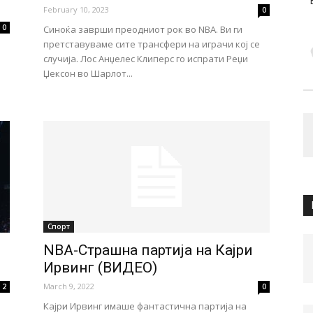
February 10, 2023
0
0
Синоќа заврши преодниот рок во NBA. Ви ги
претставуваме сите трансфери на играчи кој се
случија. Лос Анџелес Клиперс го испрати Реџи
Џексон во Шарлот...
Спорт
NBA-Страшна партија на Кајри
Ирвинг (ВИДЕО)
March 9, 2022
2
0
Кајри Ирвинг имаше фантастична партија на