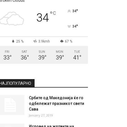
СКОПЈЕ
Broken Clouds
°
34
°
C
34
°
34
25 %
3.9kmh
67 %
FRI
SAT
SUN
MON
TUE
33
°
36
°
39
°
39
°
41
°