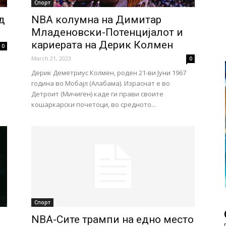
Спорт
д
NBA колумна на Димитар
Младеновски-Потенцијалот и
кариерата на Дерик Колмен
0
March 21, 2023
0
Дерик Деметриус Колмен, роден 21-ви Јуни 1967
година во Мобајл (Алабама). Израснат е во
Детроит (Мичиген) каде ги прави своите
кошаркарски почетоци, во средното...
Спорт
NBA-Сите трампи на едно место