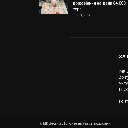
Трамп: Постигнат е историс
договор за целосно
разоружување на Хамас
July 31, 2026
Митева: Потврден новиот
состав на ИК на Унија на же
на...
July 31, 2026
На Табановце, кај грчки
државјанин најдени 64.000
евра
July 31, 2026
ЗА