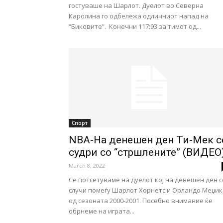
гостуваше на Шарлот. Дуелот во Северна
Каролина го одбележа одличниот напад на
“Биковите”. Конечни 117:93 за тимот од...
Спорт
NBA-На денешен ден Ти-Мек с
судри со “стршлените” (ВИДЕО
March 8, 2022
Се потсетуваме на дуелот кој на денешен ден с
случи помеѓу Шарлот Хорнетс и Орландо Меџик
од сезоната 2000-2001. Посебно внимание ќе
обрнеме на играта...