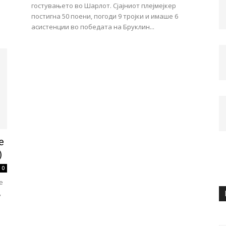
гостувањето во Шарлот. Сјајниот плејмејкер
постигна 50 поени, погоди 9 тројки и имаше 6
асистенции во победата на Бруклин...
е
)
0
е
,