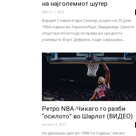
на најголемиот шутер
March 7, 2023
Вардел Стивен Кари Сениор, роден на 25 Јуни
1964 година во Харисонбург, Вирџинија. Своите
спортски почетоци ги прави во средното
училиште Форт Дефиенс, каде завршува...
Спорт
Ретро NBA-Чикаго го разби
“осилото” во Шарлот (ВИДЕО)
January 4, 2023
На денешен ден во 1996-та година, Чикаго