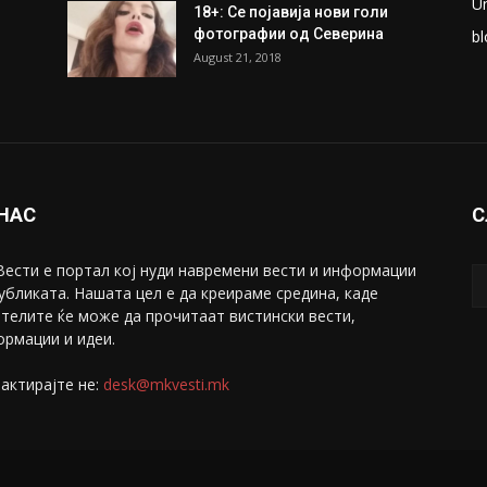
ки
Претседателот на
М
Мадагаскар: СЗО ни Понуди
Ж
20 Милиони Долари Мито
ако...
С
May 20, 2020
З
ни
Снимена двојка во Скопје над
С
банка во експлицитно видео
С
пред прозорец
April 24, 2019
Е
U
18+: Се појавија нови голи
фотографии од Северина
bl
August 21, 2018
 НАС
С