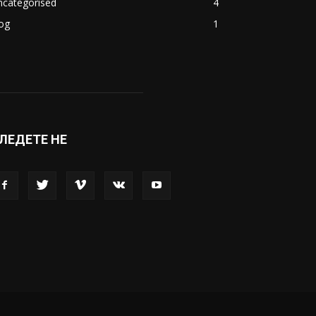
акедонија
8188
ивот
6047
вет
5428
абава
4695
порт
4099
копје
1633
кономија
1390
ncategorised
4
og
1
ЛЕДЕТЕ НЕ