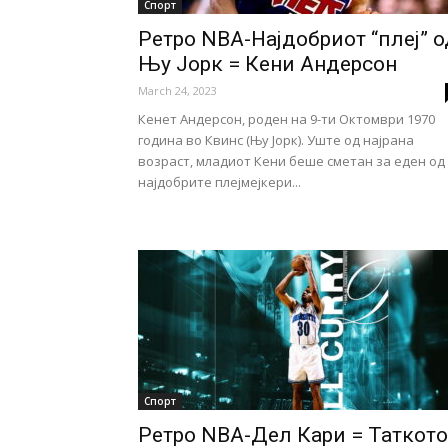
Спорт
Ретро NBA-Најдобриот “плеј” о
Њу Јорк = Кени Андерсон
March 24, 2023
Кенет Андерсон, роден на 9-ти Октомври 1970
година во Квинс (Њу Јорк). Уште од најрана
возраст, младиот Кени беше сметан за еден од
најдобрите плејмејкери...
Спорт
Ретро NBA-Дел Кари = Таткото