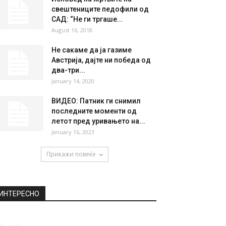
НАЈПОПУЛАРНО
Србите од Македонија ќе го
одбележат празникот свети
Сава
January 27, 2019
Исповед на жртвите на
свештениците педофили од
САД: “Не ги тргаше...
August 16, 2018
Не сакаме да ја газиме
Австрија, дајте ни победа од
два-три...
January 14, 2020
ВИДЕО: Патник ги снимил