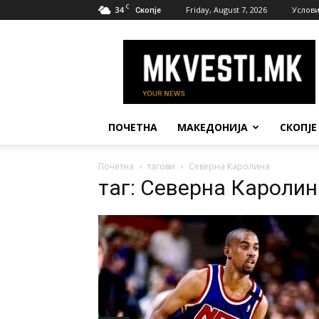
C
34
Friday, August 7, 2026
Услови
Скопје
МК
Вести
ПОЧЕТНА
МАКЕДОНИЈА
СКОПЈЕ
Почетна
тагови
Северна Каролина
таг: Северна Каролин