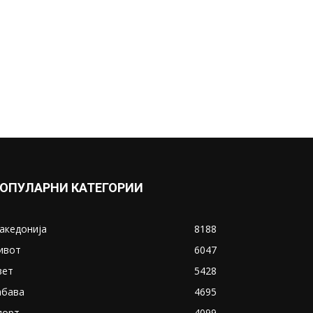
ОПУЛАРНИ КАТЕГОРИИ
акедонија
8188
ивот
6047
вет
5428
абава
4695
порт
4099