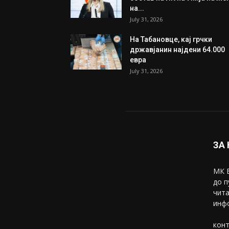
на...
July 31, 2026
На Табановце, кај грчки
државјанин најдени 64.000
евра
July 31, 2026
ЗА
МК В
до п
чита
инфо
конт