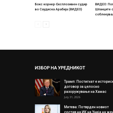
Бокс корнер-Експлозивен судир
ВИДЕО: По
во Саудиска Арабија (ВИДЕО)
Шпанците 
соблекува
ИЗБОР НА УРЕДНИКОТ
Трамп: Постигнат е историс
договор за целосно
разоружување на Хамас
July 31, 2026
Митева: Потврден новиот
состав на ИК на Унија на же