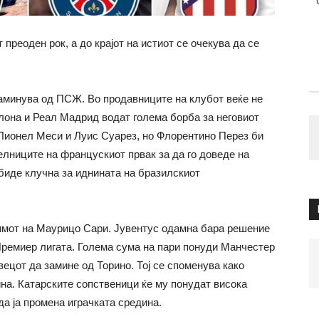
преоден рок, а до крајот на истиот се очекува да се
заминува од ПСЖ. Во продавниците на клубот веќе не
елона и Реал Мадрид водат голема борба за неговиот
ј Лионел Меси и Луис Суарез, но Флорентино Перез би
елниците на францускиот првак за да го доведе на
 биде клучна за иднината на бразилскиот
тимот на Маурицо Сари. Јувентус одамна бара решение
 Премиер лигата. Голема сума на пари понуди Манчестер
вецот да замине од Торино. Тој се споменува како
на. Катарските сопственици ќе му понудат висока
 да ја промена играчката средина.