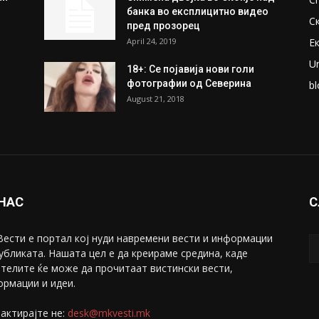
банка во експлицитно видео
С
пред прозорец
April 24, 2019
Е
U
18+: Се појавија нови голи
фотографии од Северина
bl
August 21, 2018
 НАС
С
ести е портал коj нуди навремени вести и информации
убликата. Нашата цел е да креираме средина, каде
телите ќе може да прочитаат вистински вести,
рмации и идеи.
актирајте не:
desk@mkvesti.mk