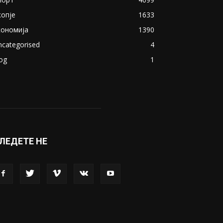
копје
1633
кономија
1390
ncategorised
4
og
1
ЛЕДЕТЕ НЕ