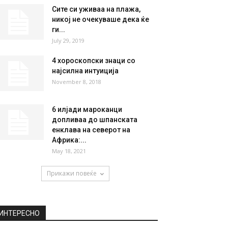
НАЈПОПУЛАРНО
Балкански vs. Европски
мажи: Ракија и политика
наспроти мачење и
дисциплина
December 5, 2019
Сите си уживаа на плажа,
никој не очекуваше дека ќе
ги...
July 29, 2019
4 хороскопски знаци со
најсилна интуиција
November 8, 2018