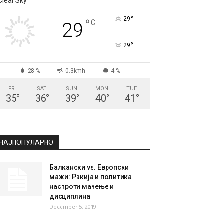
СКОПЈЕ
Clear Sky
°
29
°
C
29
°
29
28 %
0.3kmh
4 %
FRI
SAT
SUN
MON
TUE
35
°
36
°
39
°
40
°
41
°