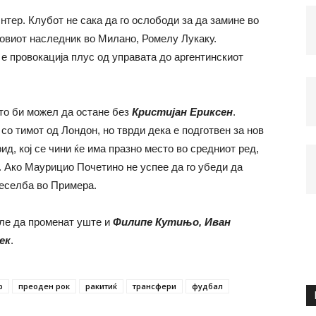
Интер. Клубот не сака да го ослободи за да замине во
говиот наследник во Милано, Ромелу Лукаку.
 е провокација плус од управата до аргентинскиот
то би можел да остане без
Кристијан Ериксен
.
со тимот од Лондон, но тврди дека е подготвен за нов
д, кој се чини ќе има празно место во средниот ред,
 Ако Маурицио Почетино не успее да го убеди да
реселба во Примера.
еле да променат уште и
Филипе Кутињо, Иван
ек
.
р
преоден рок
ракитиќ
трансфери
фудбал