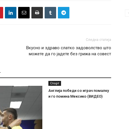
Следна статија
Вкусно и здраво слатко задоволство што
можете да го јадете без грижа на совест
Т
Спорт
Англија победи со играч помалку
и го помина Мексико (ВИДЕО)