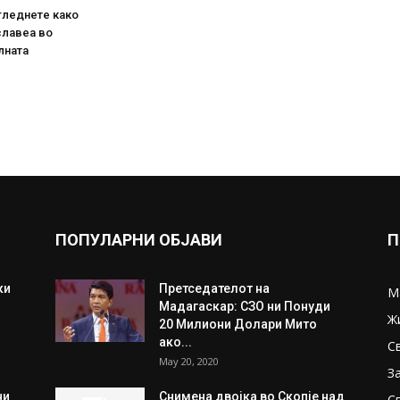
гледнете како
славеа во
лната
ПОПУЛАРНИ ОБЈАВИ
П
ки
Претседателот на
М
Мадагаскар: СЗО ни Понуди
Ж
20 Милиони Долари Мито
ако...
С
May 20, 2020
З
ни
Снимена двојка во Скопје над
С