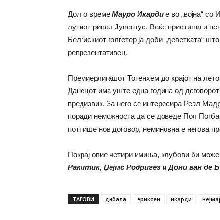
Долго време
Мауро Икарди
е во „војна“ со 
лутиот ривал Јувентус. Веќе пристигна и не
Белгискиот голгетер ја доби „деветката“ што
репрезентативец.
Премиерлигашот Тотенхем до крајот на лето
Данецот има уште една година од договорот 
предизвик. За него се интересира Реал Мадри
поради неможноста да се доведе Пол Погба.
потпише нов договор, неминовна е негова п
Покрај овие четири имиња, клубови би мож
Ракитиќ, Џејмс Родригез
и
Дони ван де Б
ТАГОВИ
дибала
ериксен
икарди
нејма