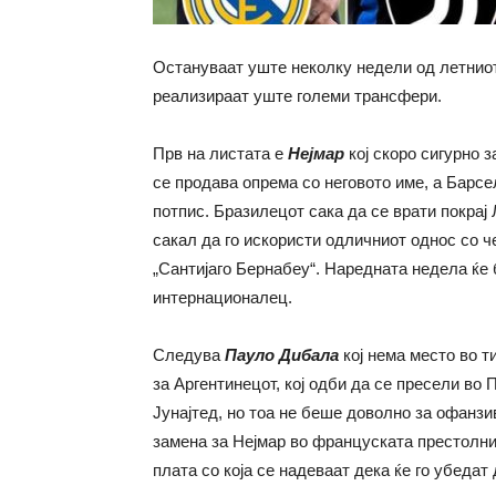
Остануваат уште неколку недели од летниот 
реализираат уште големи трансфери.
Прв на листата е
Нејмар
кој скоро сигурно 
се продава опрема со неговото име, а Барс
потпис. Бразилецот сака да се врати покра
сакал да го искористи одличниот однос со ч
„Сантијаго Бернабеу“. Наредната недела ќе
интернационалец.
Следува
Пауло Дибала
кој нема место во 
за Аргентинецот, кој одби да се пресели во
Јунајтед, но тоа не беше доволно за офанзи
замена за Нејмар во француската престолни
плата со која се надеваат дека ќе го убедат