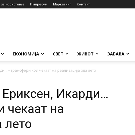
 за користење
Импресум
Маркетинг
Контакт
ЕКОНОМИЈА
СВЕТ
ЖИВОТ
ЗАБАВА
ди… – трансфери кои чекаат на реализација ова лето
, Ериксен, Икарди…
и чекаат на
а лето