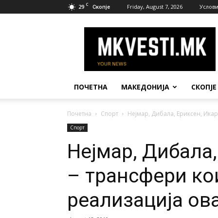
C
29
Friday, August 7, 2026
Услови
Скопје
МК
Вести
ПОЧЕТНА
МАКЕДОНИЈА
СКОПЈЕ
Почетна
Спорт
Нејмар, Дибала, Ериксен, Икар
Спорт
Нејмар, Дибала
– трансфери ко
реализација ов