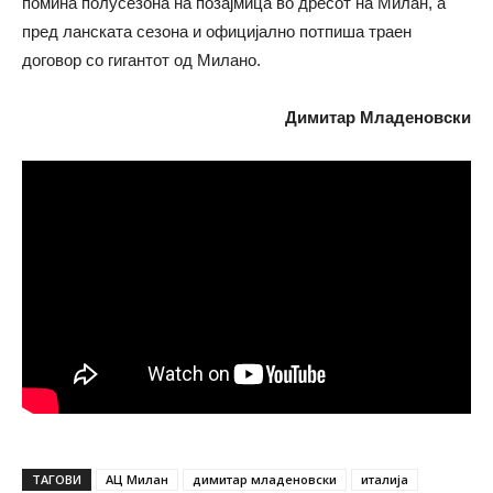
помина полусезона на позајмица во дресот на Милан, а
пред ланската сезона и официјално потпиша траен
договор со гигантот од Милано.
Димитар Младеновски
ТАГОВИ
АЦ Милан
димитар младеновски
италија