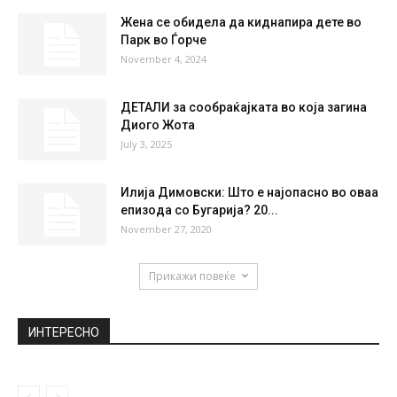
FRI
SAT
SUN
MON
TUE
35
°
36
°
39
°
40
°
40
°
НАЈПОПУЛАРНО
Цветанов – Награда од 50 милиони евра
по глава за Груевски...
February 22, 2021
Жена се обидела да киднапира дете во
Парк во Ѓорче
November 4, 2024
ДЕТАЛИ за сообраќајката во која загина
Диого Жота
July 3, 2025