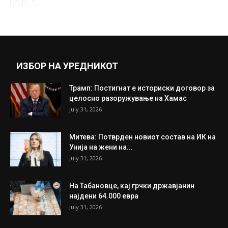
Илија Димовски: Што е најопасно во оваа
епизода со Бугарија? 20...
November 27, 2020
Прикажи повеќе
ИНТЕРЕСНО
ИЗБОР НА УРЕДНИКОТ
Трамп: Постигнат е историски договор за
целосно разоружување на Хамас