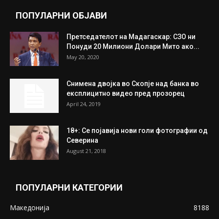
July 31, 2026
Митева: Потврден новиот состав на ИК на
Унија на жени на...
July 31, 2026
На Табановце, кај грчки државјанин
најдени 64.000 евра
July 31, 2026
ПОПУЛАРНИ ОБЈАВИ
Претседателот на Мадагаскар: СЗО ни
Понуди 20 Милиони Долари Мито ако...
May 20, 2020
Снимена двојка во Скопје над банка во
експлицитно видео пред прозорец
April 24, 2019