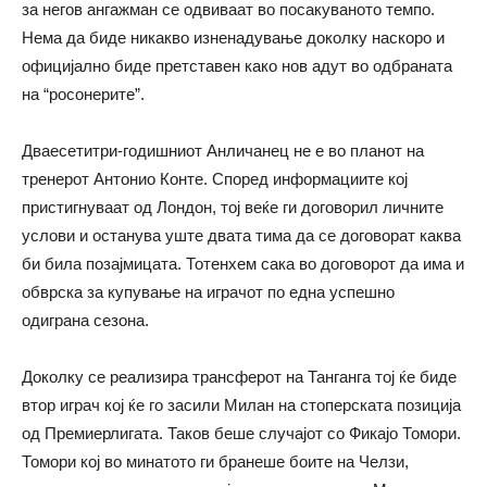
за негов ангажман се одвиваат во посакуваното темпо.
Нема да биде никакво изненадување доколку наскоро и
официјално биде претставен како нов адут во одбраната
на “росонерите”.
Дваесетитри-годишниот Анличанец не е во планот на
тренерот Антонио Конте. Според информациите кој
пристигнуваат од Лондон, тој веќе ги договорил личните
услови и останува уште двата тима да се договорат каква
би била позајмицата. Тотенхем сака во договорот да има и
обврска за купување на играчот по една успешно
одиграна сезона.
Доколку се реализира трансферот на Танганга тој ќе биде
втор играч кој ќе го засили Милан на стоперската позиција
од Премиерлигата. Таков беше случајот со Фикајо Томори.
Томори кој во минатото ги бранеше боите на Челзи,