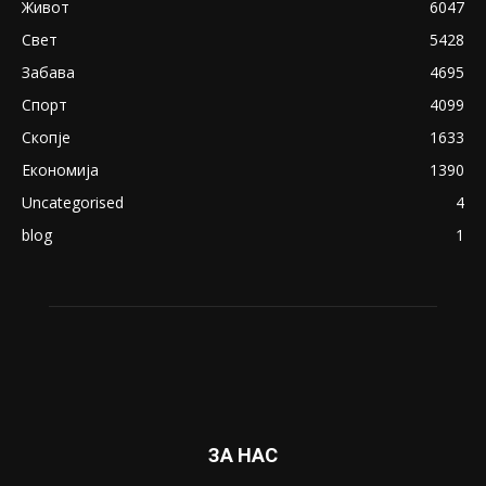
18+: Се појавија нови голи фотографии од
Северина
August 21, 2018
ПОПУЛАРНИ КАТЕГОРИИ
Македонија
8188
Живот
6047
Свет
5428
Забава
4695
Спорт
4099
Скопје
1633
Економија
1390
Uncategorised
4