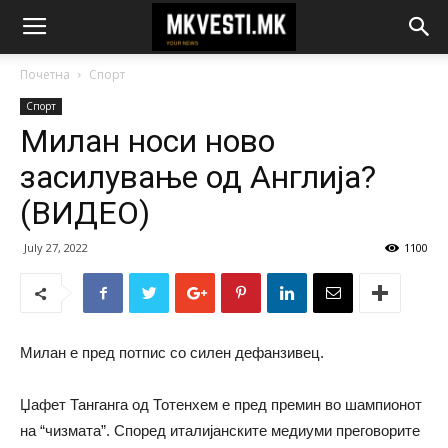
Почетна
Спорт
Спорт
Милан носи ново
засилување од Англија?
(ВИДЕО)
July 27, 2022
1100
Милан е пред потпис со силен дефанзивец.
Џафет Танганга од Тотенхем е пред премин во шампионот
на “чизмата”. Според италијанските медиуми преговорите