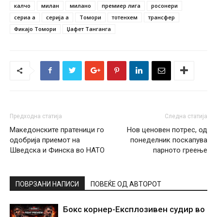
калчо
милан
милано
премиер лига
росонери
сериа а
серија а
Томори
тотенхем
трансфер
Фикајо Томори
Џафет Танганга
Предходна статија
Следна статија
Македонските пратеници го
Нов ценовен потрес, од
одобрија приемот на
понеделник поскапува
Шведска и Финска во НАТО
парното греење
ПОВРЗАНИ НАПИСИ
ПОВЕЌЕ ОД АВТОРОТ
Бокс корнер-Експлозивен судир во