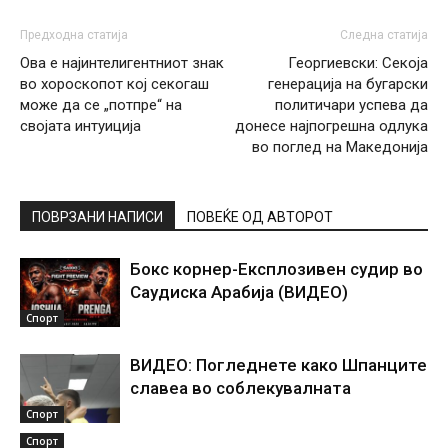
Предходна статија
Следна статија
Ова е најинтелигентниот знак
Георгиевски: Секоја
во хороскопот кој секогаш
генерација на бугарски
може да се „потпре“ на
политичари успева да
својата интуиција
донесе најпогрешна одлука
во поглед на Македонија
ПОВРЗАНИ НАПИСИ
ПОВЕЌЕ ОД АВТОРОТ
Бокс корнер-Експлозивен судир во
Саудиска Арабија (ВИДЕО)
Спорт
ВИДЕО: Погледнете како Шпанците
славеа во соблекувалната
Спорт
Спорт