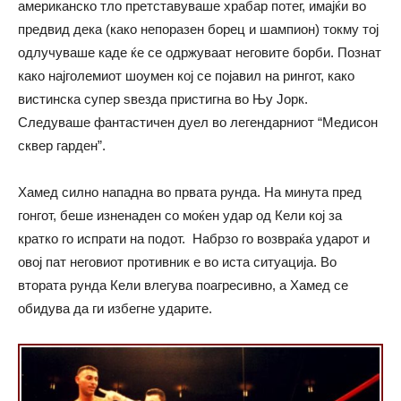
американско тло претставуваше храбар потег, имајќи во
предвид дека (како непоразен борец и шампион) токму тој
одлучуваше каде ќе се одржуваат неговите борби. Познат
како најголемиот шоумен кој се појавил на рингот, како
вистинска супер ѕвезда пристигна во Њу Јорк.
Следуваше фантастичен дуел во легендарниот “Медисон
сквер гарден”.
Хамед силно нападна во првата рунда. На минута пред
гонгот, беше изненаден со моќен удар од Кели кој за
кратко го испрати на подот. Набрзо го возвраќа ударот и
овој пат неговиот противник е во иста ситуација. Во
втората рунда Кели влегува поагресивно, а Хамед се
обидува да ги избегне ударите.