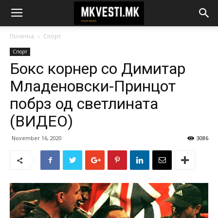
Почетна
Спорт
Спорт
Бокс корнер со Димитар
Младеновски-Принцот
побрз од светлината
(ВИДЕО)
November 16, 2020
3086