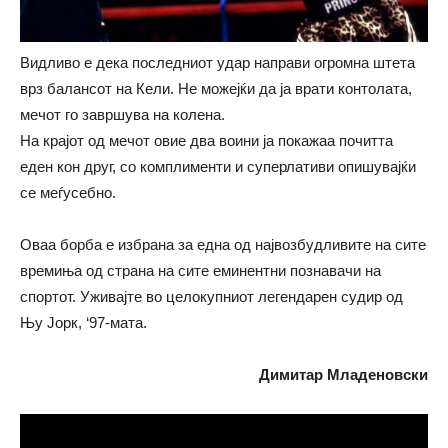
Видливо е дека последниот удар направи огромна штета
врз балансот на Кели. Не можејќи да ја врати контолата,
мечот го завршува на колена.
На крајот од мечот овие два воини ја покажаа почитта
еден кон друг, со комплименти и суперлативи опишувајќи
се меѓусебно.
Оваа борба е избрана за една од највозбудливите на сите
времиња од страна на сите еминентни познавачи на
спортот. Уживајте во целокупниот легендарен судир од
Њу Јорк, ‘97-мата.
Димитар Младеновски