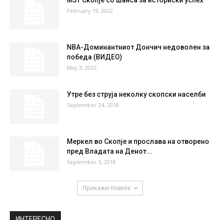
МЗТ Скопје со шанса за историски успех
February 19, 2022
NBA-Доминантниот Дончич недоволен за
победа (ВИДЕО)
May 3, 2022
Утре без струја неколку скопски населби
September 24, 2018
Меркел во Скопје и прослава на отворено
пред Владата на Денот...
September 5, 2018
Прикажи повеќе
ИНТЕРЕСНО