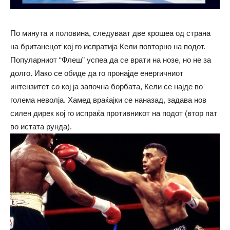
По минута и половина, следуваат две крошеа од страна
на британецот кој го испратија Кели повторно на подот.
Популарниот “Флеш” успеа да се врати на нозе, но не за
долго. Иако се обиде да го пронајде енергичниот
интензитет со кој ја започна борбата, Кели се најде во
голема неволја. Хамед враќајки се наназад, задава нов
силен дирек кој го испраќа противникот на подот (втор пат
во истата рунда).