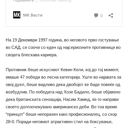
На 19 Декември 1997 година, во неговото прво гостување
во САД, се соочи со еден од најсериозните противници во
својата блескава кариера.
Противник беше искусниот Кевин Кели, кој до тој момент,
имаше 47 победи во лесна категорија. Уште во најавата за
овој дуел, беше видливо дека двобојот ќе биде повеќе од
возбудлив. По победата над Хозе Бадило, беше објавено
дека британската сензација, Насим Хамед, ќе го направи
своето долгоочекувано американско деби. Во тоа време
“принцот” беше непоразен како професионалец, со скор
28-0. Поради неговиот атрактивен стил на боксување,