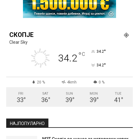
СКОПЈЕ
Clear Sky
°
34.2
°
C
34.2
°
34.2
20 %
4kmh
0 %
FRI
SAT
SUN
MON
TUE
33
°
36
°
39
°
39
°
41
°
НАЈПОПУЛАРНО