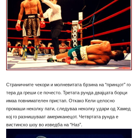
Страничните чекори и молневитата брзина на “принцот” го
тера да греши се почесто. Третата рунда двајцата борци
имаа повнимателен пристап. Откако Кели целосно
промаши неколку пати, следуваа неколку удари од Хамед
кој го разнишуваат американецот. Четвртата рунда е
вистинско шоу во изведба на “Наз”.