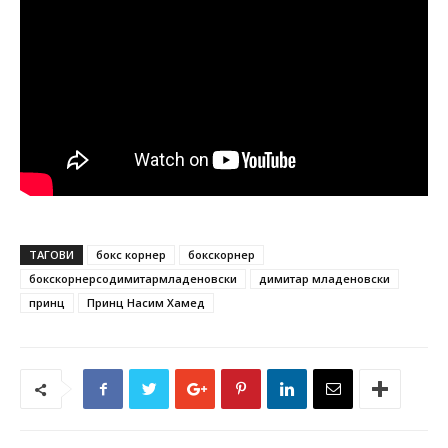
ТАГОВИ
бокс корнер
бокскорнер
бокскорнерсодимитармладеновски
димитар младеновски
принц
Принц Насим Хамед