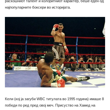
раскошниот талент и колоритниот карактер, беше еден од
најпопуларните боксери во историјата.
Кели (кој ја загуби WBC титулата во 1995 година) имаше 8
победи по ред пред овој меч. Присуство на Хамед на