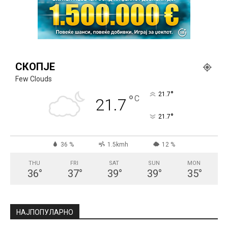
СКОПЈЕ
Few Clouds
°
21.7
°
C
21.7
°
21.7
36 %
1.5kmh
12 %
THU
FRI
SAT
SUN
MON
36
°
37
°
39
°
39
°
35
°
НАЈПОПУЛАРНО