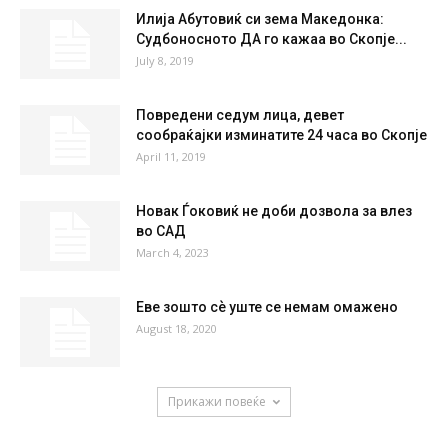
Илија Абутовиќ си зема Македонка:
Судбоносното ДА го кажаа во Скопје...
July 8, 2019
Повредени седум лица, девет
сообраќајки изминатите 24 часа во Скопје
April 11, 2019
Новак Ѓоковиќ не доби дозвола за влез
во САД
March 4, 2023
Еве зошто сѐ уште се немам омажено
August 18, 2020
Прикажи повеќе