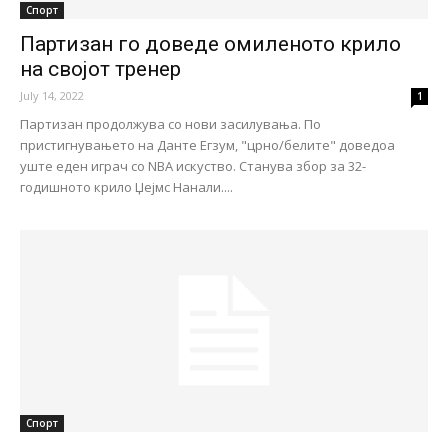
Спорт
Партизан го доведе омиленото крило
на својот тренер
July 14, 2022
1
Партизан продолжува со нови засилувања. По
пристигнувањето на Данте Егзум, "црно/белите" доведоа
уште еден играч со NBA искуство. Станува збор за 32-
годишното крило Џејмс Нанали....
Спорт