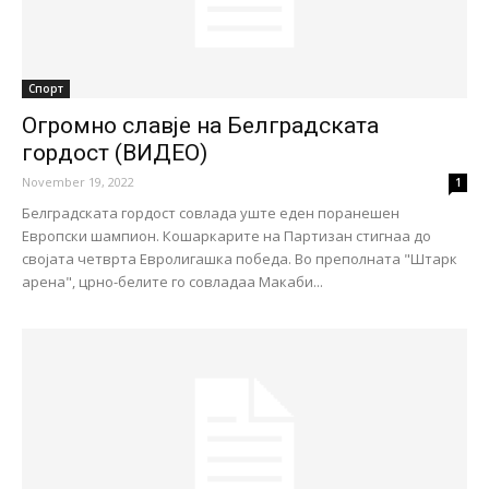
Спорт
Oгромно славје на Белградската
гордост (ВИДЕО)
November 19, 2022
1
Белградската гордост совлада уште еден поранешен
Европски шампион. Кошаркарите на Партизан стигнаа до
својата четврта Евролигашка победа. Во преполната "Штарк
арена", црно-белите го совладаа Макаби...