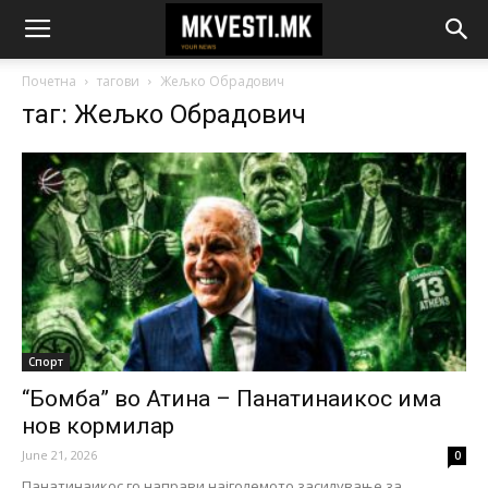
Почетна
тагови
Жељко Обрадович
таг: Жељко Обрадович
Спорт
“Бомба” во Атина – Панатинаикос има
нов кормилар
June 21, 2026
0
Панатинаикос го направи најголемото засилување за