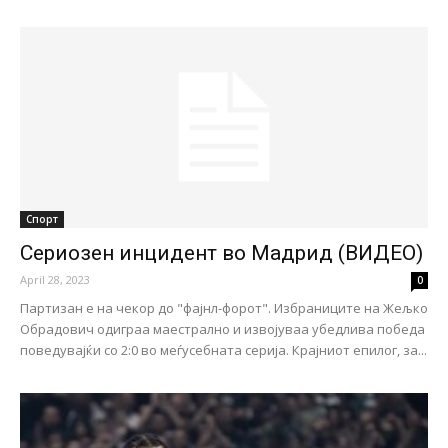
Спорт
Сериозен инцидент во Мадрид (ВИДЕО)
April 28, 2023
0
Партизан е на чекор до "фајнл-форот". Избраниците на Жељко
Обрадович одиграа маестрално и извојуваа убедлива победа
поведувајќи со 2:0 во меѓусебната серија. Крајниот епилог, за...