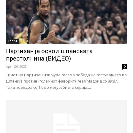
Спорт
Партизан ја освои шпанската
престолнина (ВИДЕО)
April 26, 2023
0
Тимот на Партизан извојува голема победа на гостувањето во
Шпанија против (големиот фаворит) Реал Мадрид со 89:87.
Така поведоа со 1:0 во меѓусебната серија....