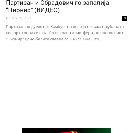
Партизан и Обрадович го запалија
“Пионир” (ВИДЕО)
January 19, 2022
0
Партизан во дуелот со Хамбург на дело ја покажа најубавата
кошарка оваа сезона. Во пеколна атмосфера, во преполниот
"Пионир" црно-белите славеа со 102-77. Она што...