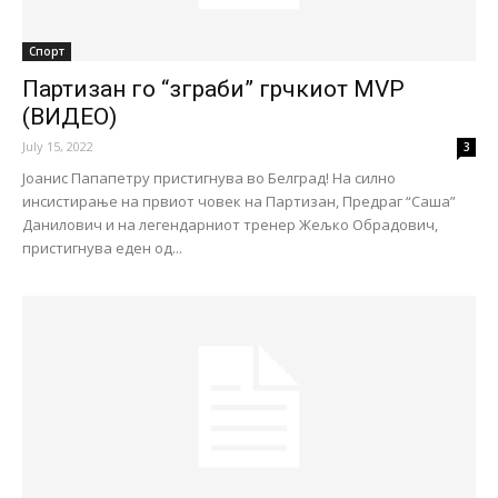
Спорт
Партизан го “зграби” грчкиот MVP
(ВИДЕО)
July 15, 2022
3
Јоанис Папапетру пристигнува во Белград! На силно
инсистирање на првиот човек на Партизан, Предраг “Саша”
Данилович и на легендарниот тренер Жељко Обрадович,
пристигнува еден од...