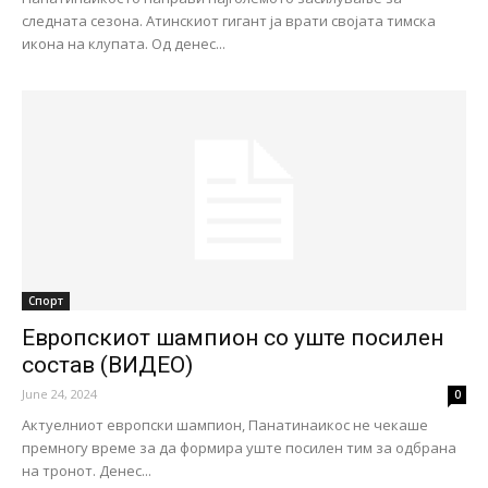
следната сезона. Атинскиот гигант ја врати својата тимска
икона на клупата. Од денес...
Спорт
Европскиот шампион со уште посилен
состав (ВИДЕО)
June 24, 2024
0
Актуелниот европски шампион, Панатинаикос не чекаше
премногу време за да формира уште посилен тим за одбрана
на тронот. Денес...