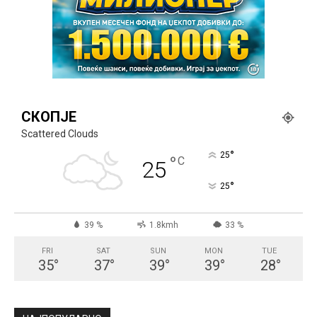
СКОПЈЕ
Scattered Clouds
°
25
°
C
25
°
25
39 %
1.8kmh
33 %
FRI
SAT
SUN
MON
TUE
35
°
37
°
39
°
39
°
28
°