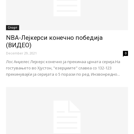
Спорт
NBA-Лејкерси конечно победија
(ВИДЕО)
December 29, 2021
0
Лос Анџелес Лејкерс конечно ја прекинаа црната серија.На
гостувањето во Хјустон, "езерџиите" славеa со 132-123
прекинувајќи ја серијата о 5 порази по ред. Инзвонредно...