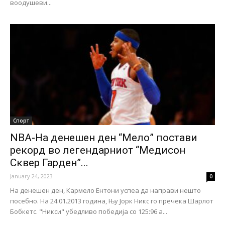
воодушеви...
Спорт
NBA-На денешен ден “Мело” постави
рекорд во легендарниот “Медисон
Сквер Гарден”...
January 24, 2023
0
На денешен ден, Кармело Ентони успеа да направи нешто
посебно. На 24.01.2013 година, Њу Јорк Никс го пречека Шарлот
Бобкетс. "Никси" убедливо победија со 125:96 a...