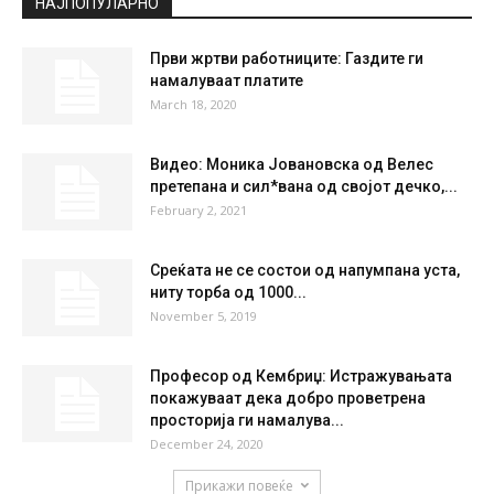
НАЈПОПУЛАРНО
Први жртви работниците: Газдите ги
намалуваат платите
March 18, 2020
Видео: Моника Јовановска од Велес
претепана и сил*вана од својот дечко,...
February 2, 2021
Среќата не се состои од напумпана уста,
ниту торба од 1000...
November 5, 2019
Професор од Кембриџ: Истражувањата
покажуваат дека добро проветрена
просторија ги намалува...
December 24, 2020
Прикажи повеќе