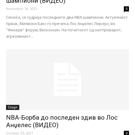
шампиони (ВИДЕО)
November 18, 2021
0
Синоќа, се судрија последните два NBA шампиони. Актуелниот
првак, Милвоки Бакс го пречека Лос Анџелес Лејкерс, во
"Фисерв" форум, Висконсин. На почетокот од натпреварот,
агресивниот...
Спорт
NBA-Борба до последен здив во Лос
Анџелес (ВИДЕО)
October 25, 2021
0