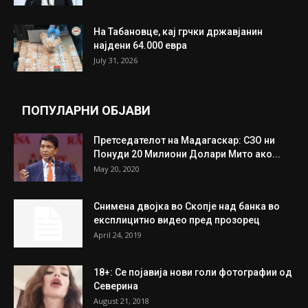
На Табановце, кај грчки државјанин
најдени 64.000 евра
July 31, 2026
ПОПУЛАРНИ ОБЈАВИ
Претседателот на Мадагаскар: СЗО ни
Понуди 20 Милиони Долари Мито ако...
May 20, 2020
Снимена двојка во Скопје над банка во
експлицитно видео пред прозорец
April 24, 2019
18+: Се појавија нови голи фотографии од
Северина
August 21, 2018