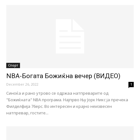
Спорт
NBA-Богата Божиќна вечер (ВИДЕО)
December 26, 2022
1
Синоќа и рано утрово се одржаа натпреварите од
"Божиќната" NBA програма. Најпрво Њу Јорк Никс ја пречека
Филделфија 76ерс. Во интересен и крајно неизвесен
натпревар, гостите...