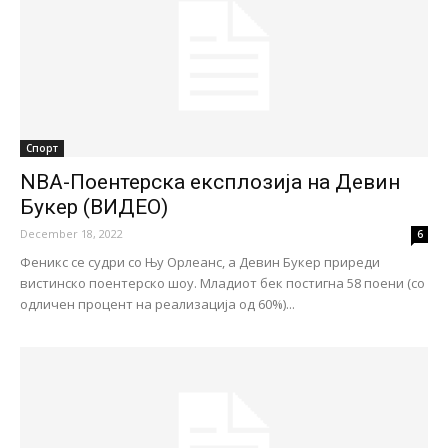
Спорт
NBA-Поентерска експлозија на Девин
Букер (ВИДЕО)
December 18, 2022
6
Феникс се судри со Њу Орлеанс, а Девин Букер приреди
вистинско поентерско шоу. Младиот бек постигна 58 поени (со
одличен процент на реализација од 60%)...