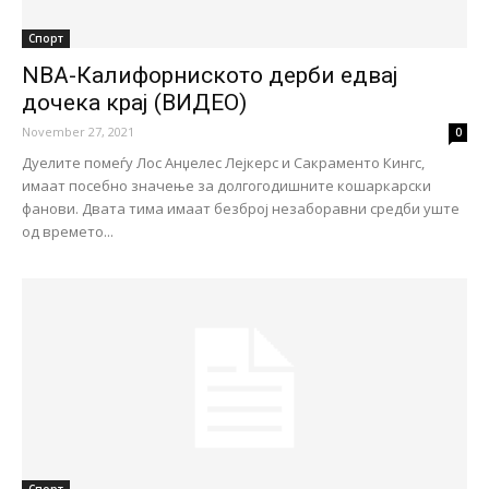
Спорт
NBA-Калифорниското дерби едвај
дочека крај (ВИДЕО)
November 27, 2021
0
Дуелите помеѓу Лос Анџелес Лејкерс и Сакраменто Кингс,
имаат посебно значење за долгогодишните кошаркарски
фанови. Двата тима имаат безброј незаборавни средби уште
од времето...
Спорт