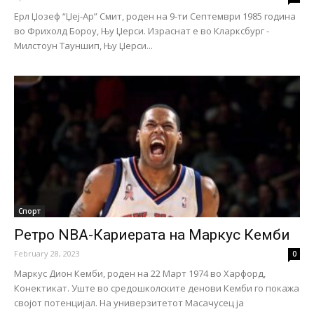
Eрл Џозеф “Џej-Aр” Смит, роден на 9-ти Септември 1985 година
во Фрихолд Бороу, Њу Џерси. Израснат е во Кларксбург -
Милстоун Тауншип, Њу Џерси...
Спорт
Ретро NBA-Кариерата на Маркус Кемби
February 28, 2023
0
Маркус Дион Кемби, роден на 22 Март 1974 во Харфорд,
Конектикат. Уште во средошколските денови Кемби го покажа
својот потенцијал. На универзитетот Масачусец ја