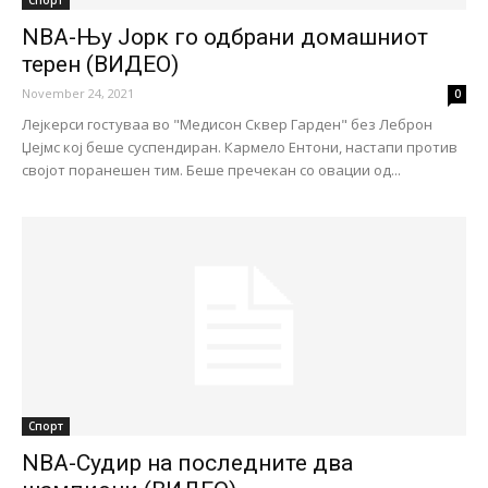
NBA-Њу Јорк го одбрани домашниот
терен (ВИДЕО)
November 24, 2021
0
Лејкерси гостуваа во "Медисон Сквер Гарден" без Леброн
Џејмс кој беше суспендиран. Кармело Ентони, настапи против
својот поранешен тим. Беше пречекан со овации од...
Спорт
NBA-Судир на последните два