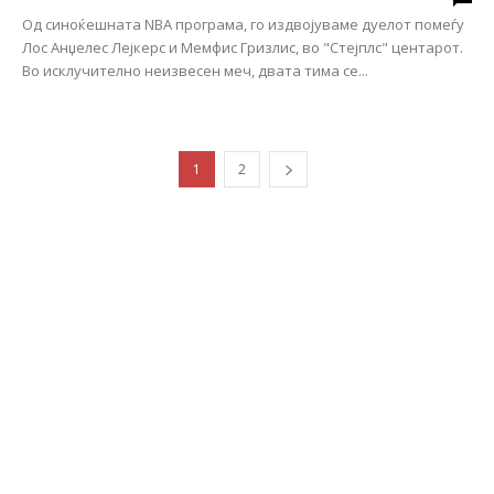
Од синоќешната NBA програма, го издвојуваме дуелот помеѓу
Лос Анџелес Лејкерс и Мемфис Гризлис, во "Стејплс" центарот.
Во исклучително неизвесен меч, двата тима се...
1
2