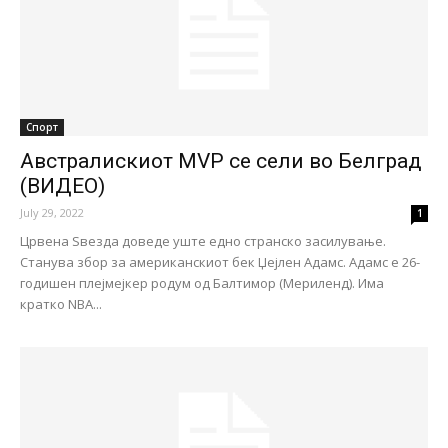
Спорт
Австралискиот MVP се сели во Белград
(ВИДЕО)
July 29, 2022
1
Црвена Ѕвезда доведе уште едно странско засилување.
Станува збор за американскиот бек Џејлен Адамс. Адамс е 26-
годишен плејмејкер родум од Балтимор (Мериленд). Има
кратко NBA...