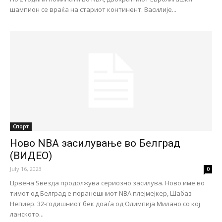
шампион се враќа на стариот континент. Василије...
Спорт
Ново NBA засилување во Белград
(ВИДЕО)
July 16, 2023
0
Црвена Ѕвезда продолжува сериозно засилува. Ново име во
тимот од Белград е поранешниот NBA плејмејкер, Шабаз
Непиер. 32-годишниот бек доаѓа од Олимпија Милано со кој
ланското...