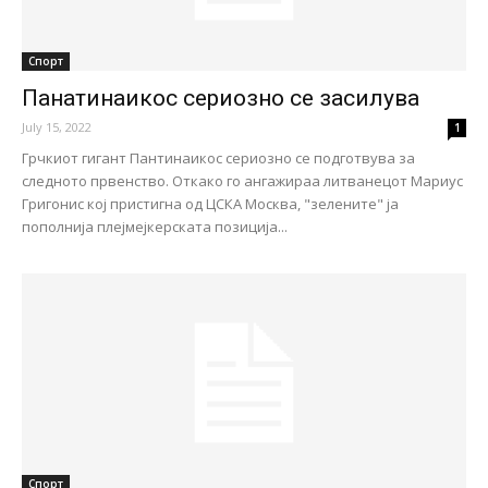
Спорт
Панатинаикос сериозно се засилува
July 15, 2022
1
Грчкиот гигант Пантинаикос сериозно се подготвува за
следното првенство. Откако го ангажираа литванецот Мариус
Григонис кој пристигна од ЦСКА Москва, "зелените" ја
пополнија плејмејкерската позиција...
Спорт