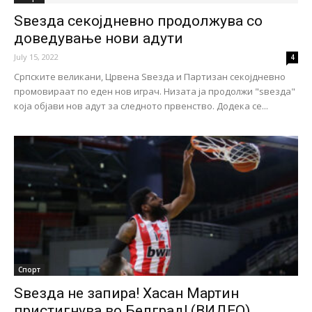
Ѕвезда секојдневно продолжува со
доведување нови адути
July 15, 2022
4
Српските великани, Црвена Ѕвезда и Партизан секојдневно
промовираат по еден нов играч. Низата ја продолжи "ѕвезда"
која објави нов адут за следното првенство. Додека се...
Спорт
Ѕвезда не запира! Хасан Мартин
пристигнува во Белград! (ВИДЕО)