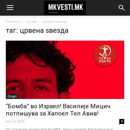
Почетна
тагови
црвена ѕвезда
таг: црвена ѕвезда
Спорт
“Бомба” во Израел! Василије Мицич
потпишува за Хапоел Тел Авив!
July 16, 2025
0
По 2 години поминати во NBA, двократниот Евролигашки