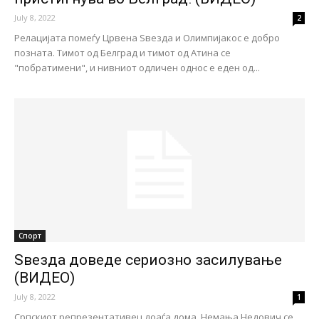
July 8, 2022
2
Релацијата помеѓу Црвена Ѕвезда и Олимпијакос е добро
позната. Тимот од Белград и тимот од Атина се
"побратимени", и нивниот одличен однос е еден од...
Спорт
Ѕвезда доведе сериозно засилување
(ВИДЕО)
July 8, 2022
1
Српскиот репрезентативец доаѓа дома. Немања Недович се