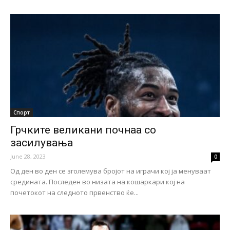
Спорт
Грчките великани почнаа со
засилувања
June 28, 2023
0
Од ден во ден се зголемува бројот на играчи кој ја менуваат
средината. Последен во низата на кошаркари кој на
почетокот на следното првенство ќе...