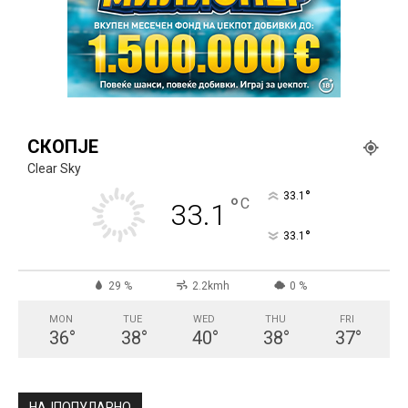
СКОПЈЕ
Clear Sky
°
33.1
°
C
33.1
°
33.1
29 %
2.2kmh
0 %
MON
TUE
WED
THU
FRI
36
°
38
°
40
°
38
°
37
°
НАЈПОПУЛАРНО