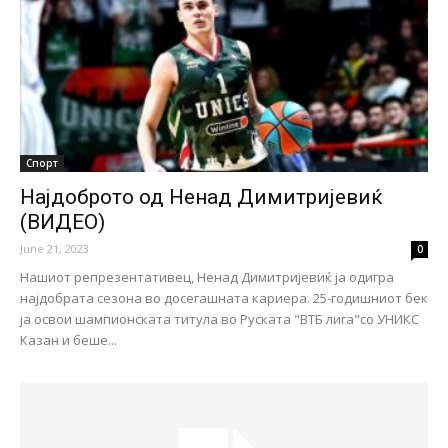
Спорт
Најдоброто од Ненад Димитријевиќ
(ВИДЕО)
June 21, 2023
0
Нашиот репрезентативец, Ненад Димитријевиќ ја одигра
најдобрата сезона во досегашната кариера. 25-годишниот бек
ја освои шампионската титула во Руската "ВТБ лига"со УНИКС
Казан и беше...