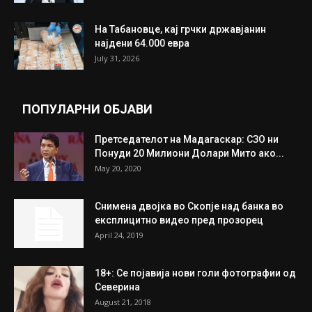
На Табановце, кај грчки државјанин
најдени 64.000 евра
July 31, 2026
ПОПУЛАРНИ ОБЈАВИ
Претседателот на Мадагаскар: СЗО ни
Понуди 20 Милиони Долари Мито ако...
May 20, 2020
Снимена двојка во Скопје над банка во
експлицитно видео пред прозорец
April 24, 2019
18+: Се појавија нови голи фотографии од
Северина
August 21, 2018