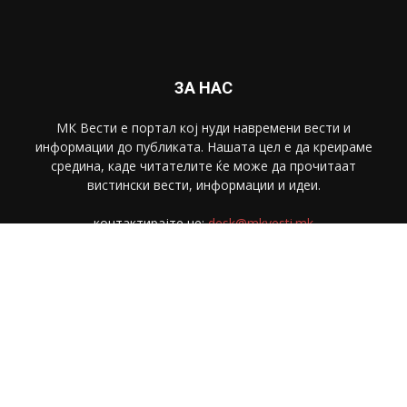
ЗА НАС
МК Вести е портал коj нуди навремени вести и
информации до публиката. Нашата цел е да креираме
средина, каде читателите ќе може да прочитаат
вистински вести, информации и идеи.
контактирајте не:
desk@mkvesti.mk
СЛЕДЕТЕ НЕ