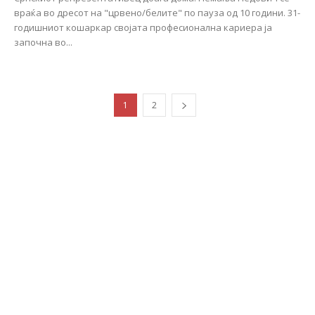
враќа во дресот на "црвено/белите" по пауза од 10 години. 31-
годишниот кошаркар својата професионална кариера ја
започна во...
1
2