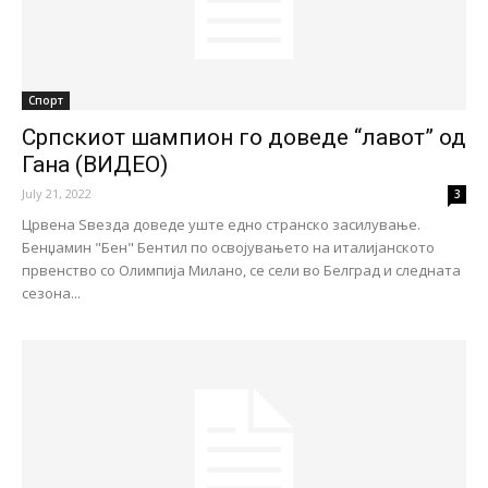
Спорт
Српскиот шампион го доведе “лавот” од
Гана (ВИДЕО)
July 21, 2022
3
Црвена Ѕвезда доведе уште едно странско засилување.
Бенџамин "Бен" Бентил по освојувањето на италијанското
првенство со Олимпија Милано, се сели во Белград и следната
сезона...