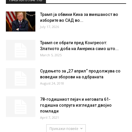
Трамп ја обвини Кина за вмешаност во
изборите во САД во...
July 17, 2026
Трамп се обрати пред Конгресот:
Златното доба на Америка само што...
March 5, 2025
Судењето за „27 април“ продолжува со
воведни зборови на одбраната
August 24, 2018
78-годишниот пејач и неговата 61-
годишна сопруга изгледаат двојно
помлади
April 7, 2021
Прикажи повеќе