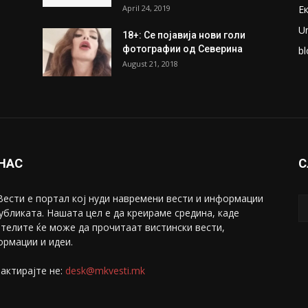
April 24, 2019
Е
U
18+: Се појавија нови голи
фотографии од Северина
bl
August 21, 2018
 НАС
С
ести е портал коj нуди навремени вести и информации
убликата. Нашата цел е да креираме средина, каде
телите ќе може да прочитаат вистински вести,
рмации и идеи.
актирајте не:
desk@mkvesti.mk