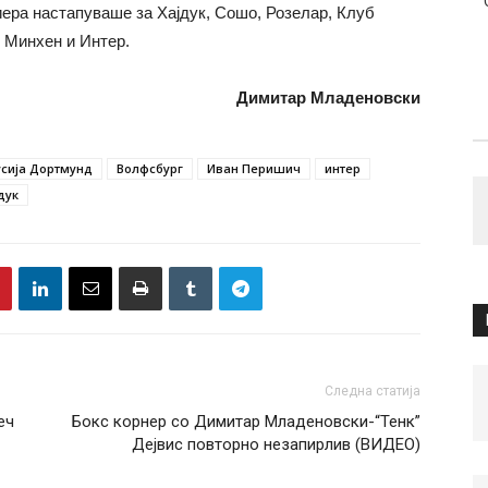
иера настапуваше за Хајдук, Сошо, Розелар, Клуб
 Минхен и Интер.
Димитар Младеновски
усија Дортмунд
Волфсбург
Иван Перишич
интер
дук
Следна статија
еч
Бокс корнер со Димитар Младеновски-“Тенк”
Дејвис повторно незапирлив (ВИДЕО)