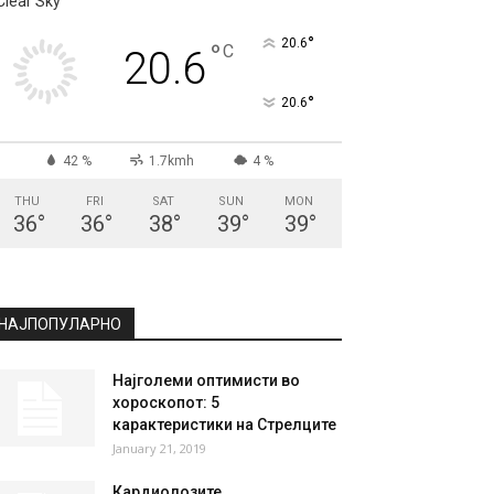
Clear Sky
°
20.6
°
C
20.6
°
20.6
42 %
1.7kmh
4 %
THU
FRI
SAT
SUN
MON
36
°
36
°
38
°
39
°
39
°
НАЈПОПУЛАРНО
Најголеми оптимисти во
хороскопот: 5
карактеристики на Стрелците
January 21, 2019
Кардиолозите