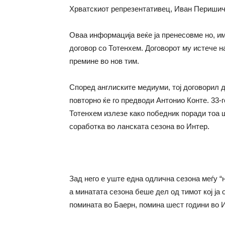
Хрватскиот репрезентативец, Иван Перишич 
Оваа информација веќе ја пренесовме но, и
договор со Тотенхем. Договорот му истече н
премине во нов тим.
Според англиските медиуми, тој договорил д
повторно ќе го предводи Антонио Конте. 33-
Тотенхем излезе како победник поради тоа ш
соработка во ланската сезона во Интер.
Зад него е уште една одлична сезона меѓу “н
а минатата сезона беше дел од тимот кој ја
помината во Баерн, помина шест години во И