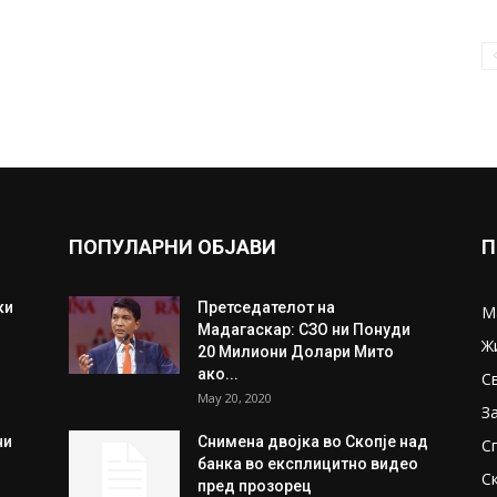
ПОПУЛАРНИ ОБЈАВИ
П
ки
Претседателот на
М
Мадагаскар: СЗО ни Понуди
Ж
20 Милиони Долари Мито
ако...
С
May 20, 2020
З
ни
Снимена двојка во Скопје над
С
банка во експлицитно видео
С
пред прозорец