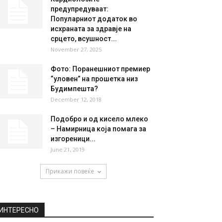
предупредуваат:
Популарниот додаток во
исхраната за здравје на
срцето, всушност...
November 27, 2025
Фото: Поранешниот премиер
“уловен” на прошетка низ
Будимпешта?
December 12, 2018
Подобро и од кисело млеко
– Намирница која помага за
изгореници...
June 21, 2019
Прикажи повеќе
ИНТЕРЕСНО