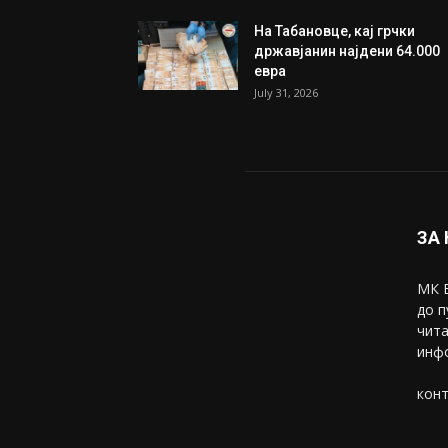
На Табановце, кај грчки
државјанин најдени 64.000
евра
July 31, 2026
ЗА
МК В
до п
чита
инфо
конт