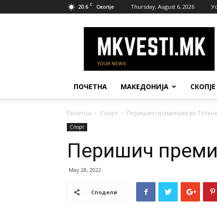
C
20.6
Thursday, August 6, 2026
У
Скопје
МК
Вести
ПОЧЕТНА
МАКЕДОНИЈА
СКОПЈЕ
Почетна
Спорт
Перишич преминува во Тотен
Спорт
Перишич преми
May 28, 2022
Сподели