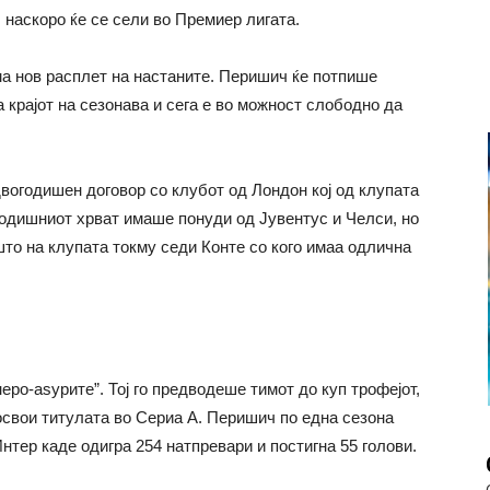
наскоро ќе се сели во Премиер лигата.
ма нов расплет на настаните. Перишич ќе потпише
а крајот на сезонава и сега е во можност слободно да
вогодишен договор со клубот од Лондон кој од клупата
годишниот хрват имаше понуди од Јувентус и Челси, но
то на клупата токму седи Конте со кого имаа одлична
еро-аѕурите”. Тој го предводеше тимот до куп трофејот,
 освои титулата во Сериа А. Перишич по една сезона
нтер каде одигра 254 натпревари и постигна 55 голови.