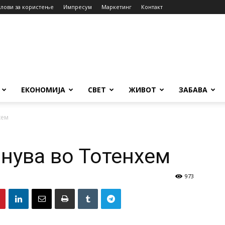
слови за користење
Импресум
Маркетинг
Контакт
ЕКОНОМИЈА
СВЕТ
ЖИВОТ
ЗАБАВА
хем
нува во Тотенхем
973