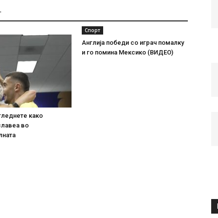
Т
Спорт
Англија победи со играч помалку
и го помина Мексико (ВИДЕО)
гледнете како
славеа во
лната