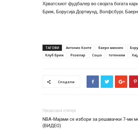
Хрватскиот фудбалер во својата богата кар
Бриж, Борусија Дортмунд, Волфсбург, Баерн
ТАГОВИ
Антонио Конте
баерн минхен
Бор
Клуб Бриж
Розелар
Сошо
тотенхем
Хај
Сподели
Предходна статија
NBA-Мајами се избори за решавачки 7-ми м
(ВИДЕО)