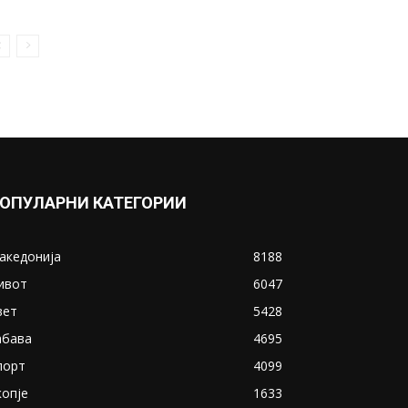
ОПУЛАРНИ КАТЕГОРИИ
акедонија
8188
ивот
6047
вет
5428
абава
4695
порт
4099
копје
1633