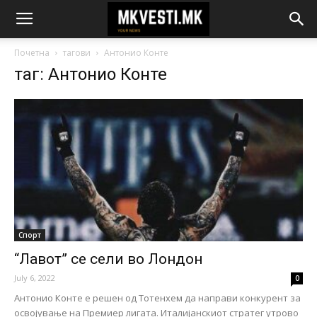
Почетна
тагови
Антонио Конте
таг: Антонио Конте
Спорт
“Лавот” се сели во Лондон
July 6, 2022
0
Антонио Конте е решен од Тотенхем да направи конкурент за
освојување на Премиер лигата. Италијанскиот стратег утрово