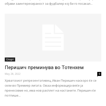
објави заинтересираност за фудбалер кој би го посакал...
Спорт
Перишич преминува во Тотенхем
May 28, 2022
0
Хрватскиот репрезентативец, Иван Перишич наскоро ќе се
сели во Премиер лигата. Оваа информација веќе ја
пренесовме но, има нов расплет на настаните. Перишич ќе
потпише...