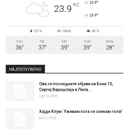
°
23.9
°
C
23.9
°
23.9
33 %
1kmh
45 %
THU
FRI
SAT
SUN
MON
36
°
37
°
39
°
39
°
28
°
НАЈПОПУЛАРНО
Ова се последните објави на Боки 13,
Сергеј Варошлија и Лила...
July 16, 2019
Хајди Клум: Уживам кога се сликам гола!
July 3, 2018