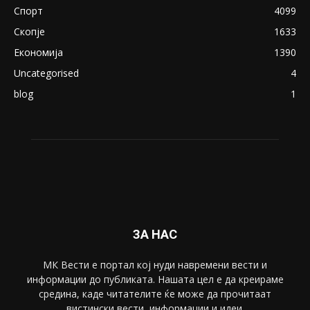
Спорт
4099
Скопје
1633
Економија
1390
Uncategorised
4
blog
1
ЗА НАС
МК Вести е портал коj нуди навремени вести и
информации до публиката. Нашата цел е да креираме
средина, каде читателите ќе може да прочитаат
вистински вести, информации и идеи.