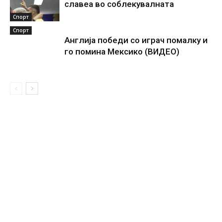
славеа во соблекувалната
Спорт
Спорт
Англија победи со играч помалку и
го помина Мексико (ВИДЕО)