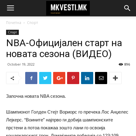
Почетна
Спорт
Спорт
NBA-Официјален старт на
новата сезона (ВИДЕО)
October 19, 2022
896
Започна новата NBA сезона.
Шампионот Голден Стејт Вориорс го пречека Лос Анџелес
Лејкерс. “Воините” најпрво ги добија шампионските
прстени а потоа покажаа зошто лани го освоија
кошаркарскиот трон. Домаќините победија со 123:109.