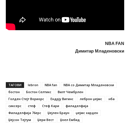
NBA FAN
Димитар Младеновски
ТАГОВИ
lebron
NBA fan
NBA со Димитар Младеновски
бостон
Бостон Селтикс
Вилт Чембрлен
Голден Стејт Вориорс
Ендрју Вигинс
леброн џејмс
нба
сиксерс
стеф
Стеф Кари
филаделфија
Филаделфија 76ерс
Џејлен Браун
џејмс харден
Џејсон Тејтум
Џери Вест
Џоел Ембид