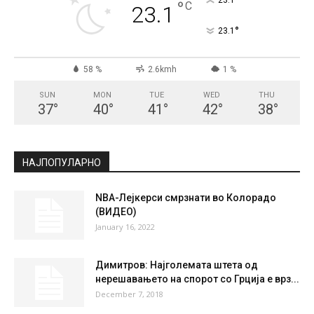
СКОПЈЕ
Clear Sky
°
23.1
°
C
23.1
°
23.1
58 %
2.6kmh
1 %
SUN
MON
TUE
WED
THU
37
°
40
°
41
°
42
°
38
°