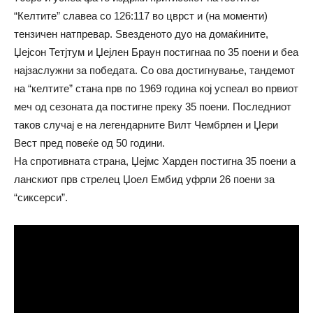
“Келтите” славеа со 126:117 во цврст и (на моменти)
тензичен натпревар. Ѕвезденото дуо на домаќините,
Џејсон Тетјтум и Џејлен Браун постигнаа по 35 поени и беа
најзаслужни за победата. Со ова достигнување, тандемот
на “келтите” стана прв по 1969 година кој успеал во првиот
меч од сезоната да постигне преку 35 поени. Последниот
таков случај е на легендарните Вилт Чембрлен и Џери
Вест пред повеќе од 50 години.
На спротивната страна, Џејмс Харден постигна 35 поени а
ланскиот прв стрелец Џоел Ембид уфрли 26 поени за
“сиксерси”.