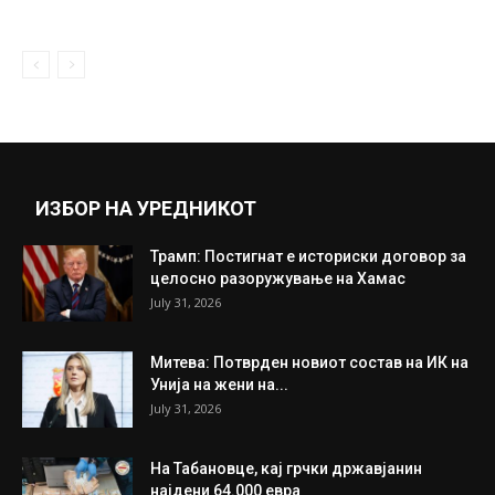
May 30, 2019
Азар посакува да го види Сари на
селекторското место во Белгија
September 28, 2018
Прикажи повеќе
ИНТЕРЕСНО
ИЗБОР НА УРЕДНИКОТ