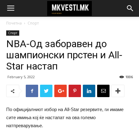
Почетна
Спорт
Спорт
NBA-Од заборавен до
шампионски прстен и All-
Star настап
February 5, 2022
1006
По официјалниот избор на All-Star резервите, ги имаме
сите имиња кој ќе настапат на ова големо
натпреварување.