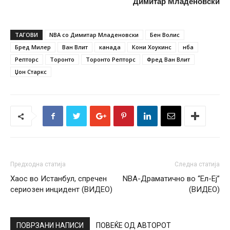
Димитар Младеновски
ТАГОВИ
NBA со Димитар Младеновски
Бен Волис
Бред Милер
Ван Влит
канада
Кони Хоукинс
нба
Репторс
Торонто
Торонто Репторс
Фред Ван Влит
Џон Старкс
Предходна статија
Следна статија
Хаос во Истанбул, спречен
NBA-Драматично во “Ел-Еј”
сериозен инцидент (ВИДЕО)
(ВИДЕО)
ПОВРЗАНИ НАПИСИ
ПОВЕЌЕ ОД АВТОРОТ