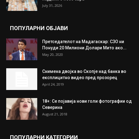
Трамп: Постигнат е историски договор за
целосно разоружување на Хамас
July 31, 2026
Митева: Потврден новиот состав на ИК на
Унија на жени на...
July 31, 2026
На Табановце, кај грчки државјанин
најдени 64.000 евра
July 31, 2026
ПОПУЛАРНИ ОБЈАВИ
Претседателот на Мадагаскар: СЗО ни
Понуди 20 Милиони Долари Мито ако...
May 20, 2020