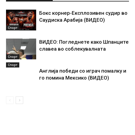
Бокс корнер-Експлозивен судир во
Саудиска Арабија (ВИДЕО)
Спорт
ВИДЕО: Погледнете како Шпанците
славеа во соблекувалната
Спорт
Спорт
Англија победи со играч помалку и
го помина Мексико (ВИДЕО)