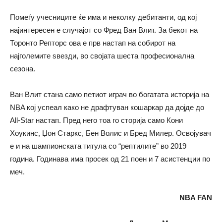
Помеѓу учесниците ќе има и неколку дебитанти, од кој
најинтересен е случајот со Фред Ван Влит. За бекот на
Торонто Репторс ова е прв настап на собирот на
најголемите ѕвезди, во својата шеста професионална
сезона.
Ван Влит стана само петиот играч во богатата историја на
NBA кој успеал како не драфтуван кошаркар да дојде до
All-Star настап. Пред него тоа го сторија само Кони
Хоукинс, Џон Старкс, Бен Волис и Бред Милер. Освојувач
е и на шампионската титула со “рептилите” во 2019
година. Годинава има просек од 21 поен и 7 асистенции по
меч.
NBA FAN