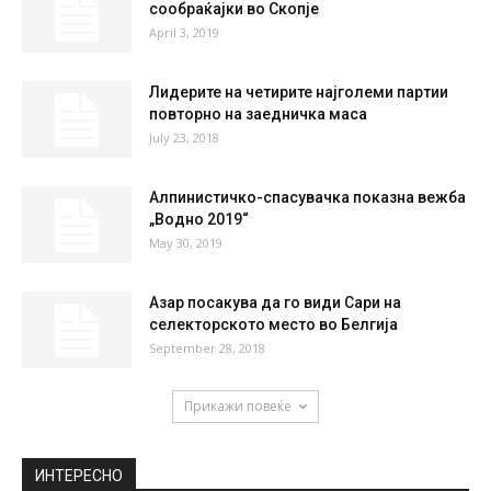
56 %
1.6kmh
4 %
SAT
SUN
MON
TUE
WED
36
°
37
°
39
°
40
°
41
°
НАЈПОПУЛАРНО
Девет лица полесно повредени во
сообраќајки во Скопје
April 3, 2019
Лидерите на четирите најголеми партии
повторно на заедничка маса
July 23, 2018
Алпинистичко-спасувачка показна вежба
„Водно 2019“