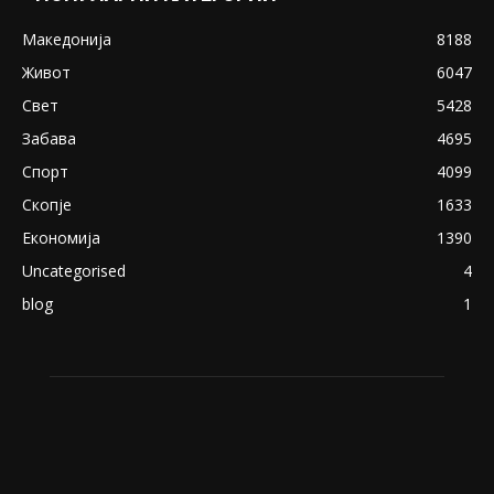
Снимена двојка во Скопје над банка во
експлицитно видео пред прозорец
April 24, 2019
18+: Се појавија нови голи фотографии од
Северина
August 21, 2018
ПОПУЛАРНИ КАТЕГОРИИ
Македонија
8188
Живот
6047
Свет
5428
Забава
4695
Спорт
4099
Скопје
1633