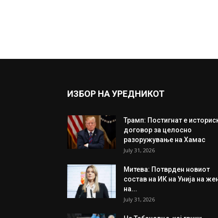
ИЗБОР НА УРЕДНИКОТ
Трамп: Постигнат е историс
договор за целосно
разоружување на Хамас
July 31, 2026
Митева: Потврден новиот
состав на ИК на Унија на же
на...
July 31, 2026