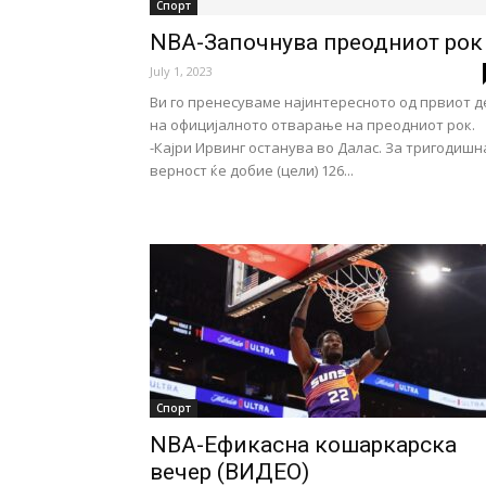
Спорт
NBA-Започнува преодниот рок
July 1, 2023
Ви го пренесуваме најинтересното од првиот д
на официјалното отварање на преодниот рок.
-Кајри Ирвинг останува во Далас. За тригодишн
верност ќе добие (цели) 126...
Спорт
NBA-Eфикасна кошаркарска
вечер (ВИДЕО)