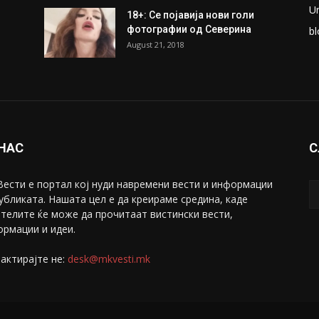
U
18+: Се појавија нови голи
фотографии од Северина
bl
August 21, 2018
 НАС
С
ести е портал коj нуди навремени вести и информации
убликата. Нашата цел е да креираме средина, каде
телите ќе може да прочитаат вистински вести,
рмации и идеи.
актирајте не:
desk@mkvesti.mk