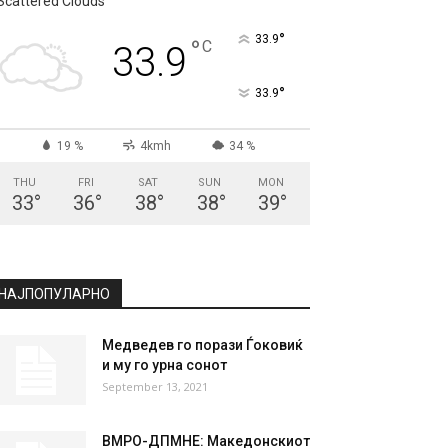
Scattered Clouds
°
33.9
°
C
33.9
°
33.9
19 %
4kmh
34 %
THU
FRI
SAT
SUN
MON
33
°
36
°
38
°
38
°
39
°
НАЈПОПУЛАРНО
Медведев го порази Ѓоковиќ
и му го урна сонот
September 13, 2021
ВМРО-ДПМНЕ: Македонскиот