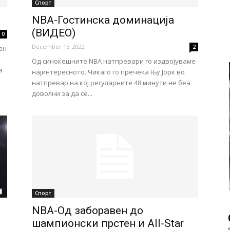
Спорт
NBA-Гостинска доминација
(ВИДЕО)
0
December 15, 2022
2
ен
Од синоќешните NBA натпревари го издвојуваме
а
најинтересното. Чикаго го пречека Њу Јорк во
натпревар на кој регуларните 48 минути не беа
доволни за да се...
Спорт
NBA-Од заборавен до
шампионски прстен и All-Star