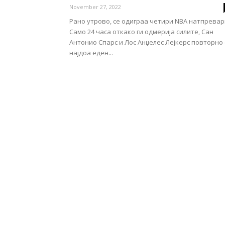
November 27, 2022
Рано утрово, се одиграа четири NBA натпревар
Само 24 часа откако ги одмерија силите, Сан
Антонио Спарс и Лос Анџелес Лејкерс повторно 
најдоа еден...