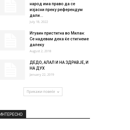
народ има право да се
изјасни преку референдум
дали...
July 18, 2022
Игуаин пристигна во Милан:
Се надевам дека ќе стигнеме
далеку
August 2, 2018
ДЕДО, АЛАЛ И НА ЗДРАВЈЕ, И
НА ДУХ
January 22, 2019
Прикажи повеќе
ИНТЕРЕСНО