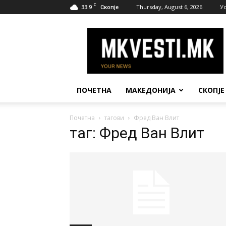
C
33.9
Thursday, August 6, 2026
У
Скопје
МК
Вести
ПОЧЕТНА
МАКЕДОНИЈА
СКОПЈЕ
Почетна
тагови
Фред Ван Влит
таг: Фред Ван Влит