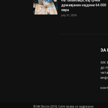
На Табановце, кај грчки
државјанин најдени 64.000
евра
July 31, 2026
ЗА
МК В
до п
чита
инфо
конт
© МК Вести 2018. Сите права се задржани.