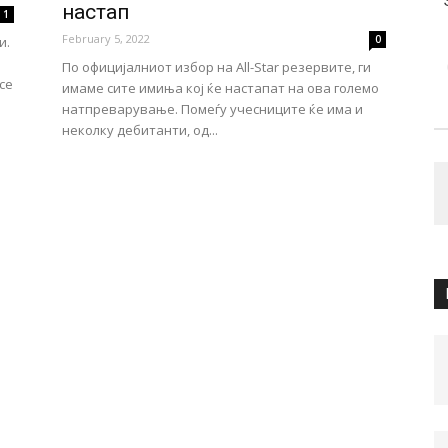
настап
1
February 5, 2022
0
и.
По официјалниот избор на All-Star резервите, ги
се
имаме сите имиња кој ќе настапат на ова големо
натпреварување. Помеѓу учесниците ќе има и
неколку дебитанти, од...