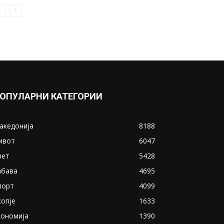
ОПУЛАРНИ КАТЕГОРИИ
акедонија
8188
ивот
6047
вет
5428
абава
4695
порт
4099
копје
1633
кономија
1390