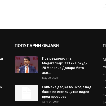
ПОПУЛАРНИ ОБЈАВИ
П
ки
Претседателот на
М
Мадагаскар: СЗО ни Понуди
Ж
20 Милиони Долари Мито
ако...
С
May 20, 2020
З
ни
Снимена двојка во Скопје над
С
банка во експлицитно видео
С
пред прозорец
April 24, 2019
Е