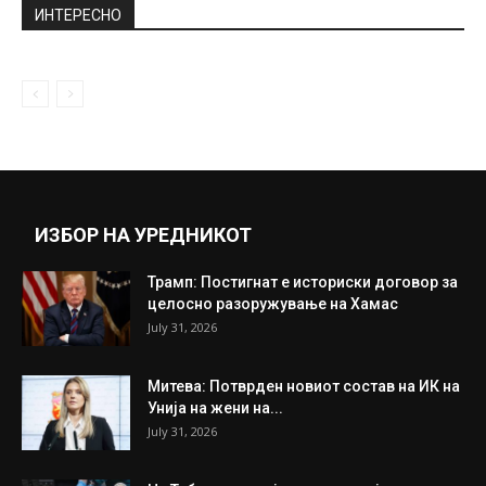
коса и ги зајакнува ноктите:...
June 16, 2020
Во Скопје ЗОО ќе се реновираат
живеалиштата за кенгури и лавови
May 23, 2019
Прикажи повеќе
ИНТЕРЕСНО