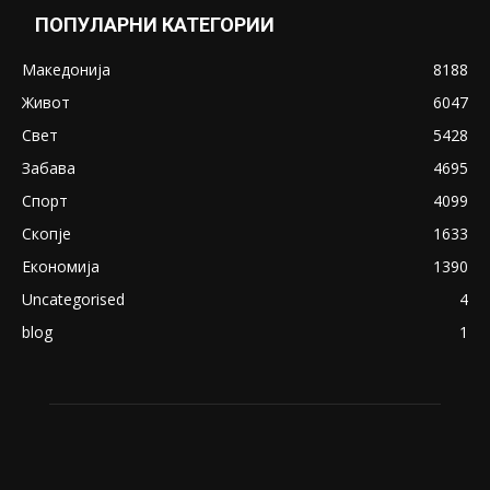
Снимена двојка во Скопје над банка во
експлицитно видео пред прозорец
April 24, 2019
18+: Се појавија нови голи фотографии од
Северина
August 21, 2018
ПОПУЛАРНИ КАТЕГОРИИ
Македонија
8188
Живот
6047
Свет
5428
Забава
4695
Спорт
4099
Скопје
1633