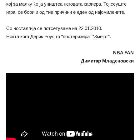
кој за малку ќе ја уништеа неговата кариера. Тој сеуште
игра, се бори и од тие причини е еден од најомилените.
Со носталгија се потсетуваме на 22.01.2010.
Ноќта кога Дерик Роус го “постеризира” “Змејот”.
NBA FAN
Димитар Младеновски