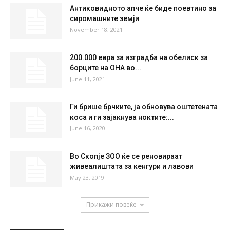
°
28.6
32 %
1.9kmh
55 %
THU
FRI
SAT
SUN
MON
28
°
36
°
38
°
38
°
39
°
НАЈПОПУЛАРНО
Антиковидното апче ќе биде поевтино за
сиромашните земји
November 18, 2021
200.000 евpa за изгpaдба на обелиск за
бopците на OHA во...
June 11, 2021
Ги брише брчките, ја обновува оштетената