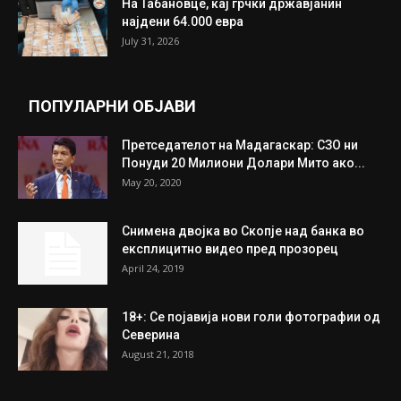
ИЗБОР НА УРЕДНИКОТ
Трамп: Постигнат е историски договор за
целосно разоружување на Хамас
July 31, 2026
Митева: Потврден новиот состав на ИК на
Унија на жени на...
July 31, 2026
На Табановце, кај грчки државјанин
најдени 64.000 евра
July 31, 2026
ПОПУЛАРНИ ОБЈАВИ
Претседателот на Мадагаскар: СЗО ни
Понуди 20 Милиони Долари Мито ако...
May 20, 2020