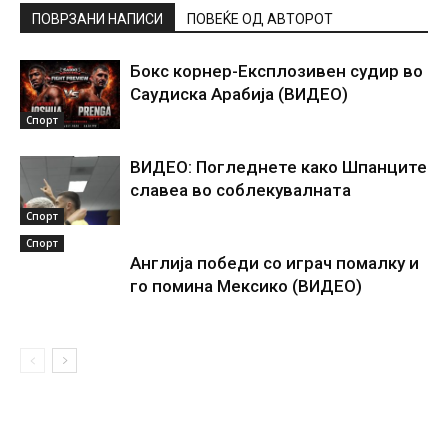
ПОВРЗАНИ НАПИСИ
ПОВЕЌЕ ОД АВТОРОТ
Бокс корнер-Експлозивен судир во
Саудиска Арабија (ВИДЕО)
Спорт
ВИДЕО: Погледнете како Шпанците
славеа во соблекувалната
Спорт
Спорт
Англија победи со играч помалку и
го помина Мексико (ВИДЕО)