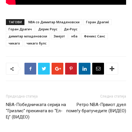
ТАГОВИ
NBA со Димитар Младеновски
Горан Драгиќ
Горан Драгич
Дерик Роус
Ди-Роус
димитар младеновски
Змејот
нба
Феникс Санс
чикаго
чикаго булс
Предходна статија
Следна статија
NBA-Победничката серија на
Ретро NBA-Првиот дуел
“Гризлис” прекината во “Ел-
помеѓу братучедите (ВИДЕО)
Еј” (ВИДЕО)