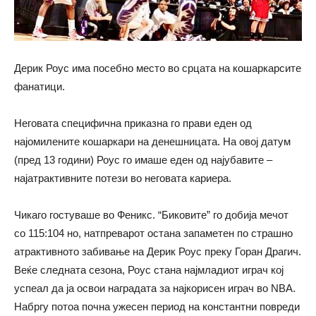
Дерик Роус има посебно место во срцата на кошаркарсите
фанатици.
Неговата специфична приказна го прави еден од
најомилените кошаркари на денешницата. На овој датум
(пред 13 години) Роус го имаше еден од најубавите –
најатрактивните потези во неговата кариера.
Чикаго гостуваше во Феникс. “Биковите” го добија мечот
со 115:104 но, натпреварот остана запаметен по страшно
атрактивното забивање на Дерик Роус преку Горан Драгич.
Веќе следната сезона, Роус стана најмладиот играч кој
успеал да ја освои наградата за најкорисен играч во NBA.
Набргу потоа почна ужесен период на константни повреди