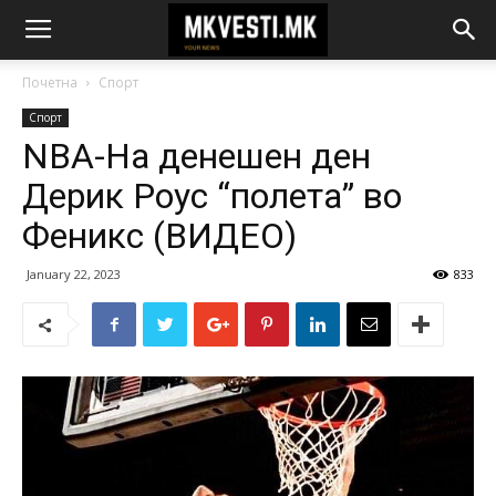
Почетна
Спорт
Спорт
NBA-На денешен ден
Дерик Роус “полета” во
Феникс (ВИДЕО)
January 22, 2023
833