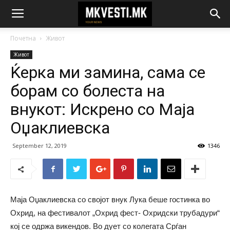
Почетна
Живот
Живот
Ќерка ми замина, сама се
борам со болеста на
внукот: Искрено со Маја
Оџаклиевска
September 12, 2019
1346
Маја Оџаклиевска со својот внук Лука беше гостинка во
Охрид, на фестивалот „Охрид фест- Охридски трубадури“
кој се одржа викендов. Во дует со колегата Срѓан