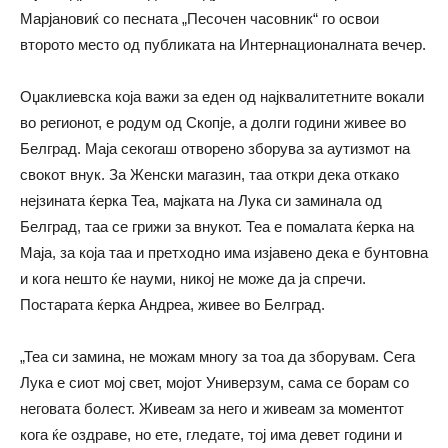
Марјановиќ со песната „Песочен часовник“ го освои
второто место од публиката на Интернационалната вечер.
Оџаклиевска која важи за еден од најквалитетните вокали
во регионот, е родум од Скопје, а долги години живее во
Белград. Маја секогаш отворено зборува за аутизмот на
свокот внук. За Женски магазин, таа откри дека откако
нејзината ќерка Теа, мајката на Лука си заминала од
Белград, таа се грижи за внукот. Теа е помалата ќерка на
Маја, за која таа и претходно има изјавено дека е бунтовна
и кога нешто ќе науми, никој не може да ја спречи.
Постарата ќерка Андреа, живее во Белград.
„Теа си замина, не можам многу за тоа да зборувам. Сега
Лука е сиот мој свет, мојот Универзум, сама се борам со
неговата болест. Живеам за него и живеам за моментот
кога ќе оздраве, но ете, гледате, тој има девет години и