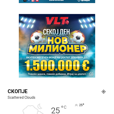
СКОПЈЕ
Scattered Clouds
°
25
°
C
25