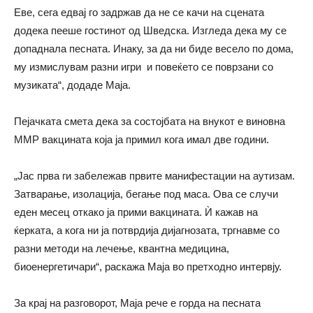
Еве, сега едвај го задржав да не се качи на сцената
додека пееше гостинот од Шведска. Изгледа дека му се
допаднала песната. Инаку, за да ни биде весело по дома,
му измислувам разни игри и повеќето се поврзани со
музиката“, додаде Маја.
Пејачката смета дека за состојбата на внукот е виновна
ММР вакцината која ја примил кога имал две години.
„Јас прва ги забележав првите манифестации на аутизам.
Затварање, изолација, бегање под маса. Ова се случи
еден месец откако ја прими вакцината. Ѝ кажав на
ќерката, а кога ни ја потврдија дијагнозата, тргнавме со
разни методи на лечење, квантна медицина,
биоенергетичари“, раскажа Маја во претходно интервју.
За крај на разговорот, Маја рече е горда на песната