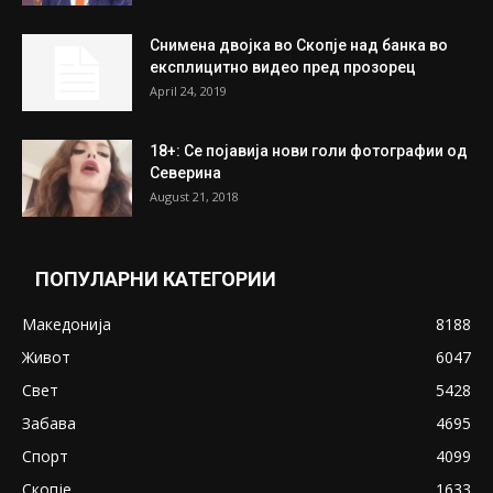
Снимена двојка во Скопје над банка во
експлицитно видео пред прозорец
April 24, 2019
18+: Се појавија нови голи фотографии од
Северина
August 21, 2018
ПОПУЛАРНИ КАТЕГОРИИ
Македонија
8188
Живот
6047
Свет
5428
Забава
4695
Спорт
4099
Скопје
1633