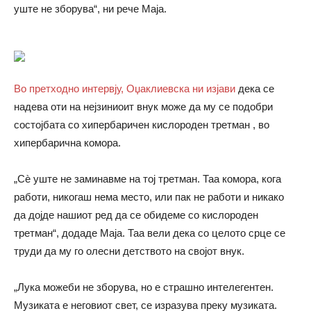
уште не зборува“, ни рече Маја.
Во претходно интервју, Оџаклиевска ни изјави
дека се
надева оти на нејзиниоит внук може да му се подобри
состојбата со хипербаричен кислороден третман , во
хипербарична комора.
„Сѐ уште не заминавме на тој третман. Таа комора, кога
работи, никогаш нема место, или пак не работи и никако
да дојде нашиот ред да се обидеме со кислороден
третман“, додаде Маја. Таа вели дека со целото срце се
труди да му го олесни детството на својот внук.
„Лука можеби не зборува, но е страшно интелегентен.
Музиката е неговиот свет, се изразува преку музиката.