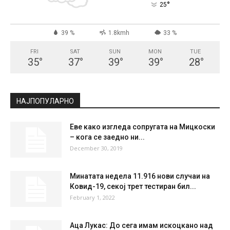
°
25
39 %
1.8kmh
33 %
FRI
SAT
SUN
MON
TUE
35
°
37
°
39
°
39
°
28
°
НАЈПОПУЛАРНО
Еве како изгледа сопругата на Мицкоски
– кога се заедно ни...
December 30, 2019
Минатата недела 11.916 нови случаи на
Ковид-19, секој трет тестиран бил...
February 1, 2022
Аца Лукас: До сега имам искоцкано над