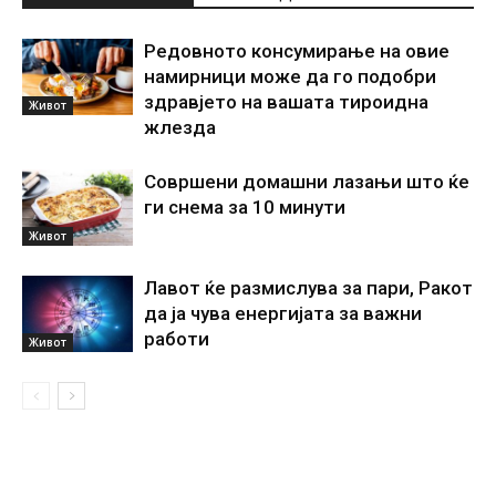
Редовното консумирање на овие
намирници може да го подобри
здравјето на вашата тироидна
Живот
жлезда
Совршени домашни лазањи што ќе
ги снема за 10 минути
Живот
Лавот ќе размислува за пари, Ракот
да ја чува енергијата за важни
работи
Живот