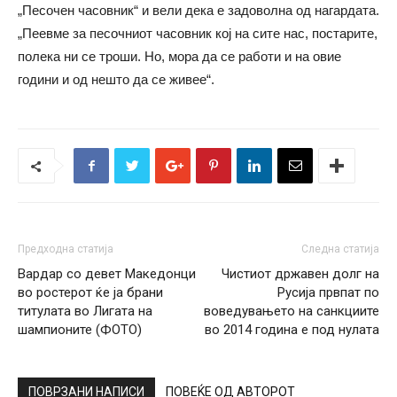
„Песочен часовник“ и вели дека е задоволна од нагардата.
„Пеевме за песочниот часовник кој на сите нас, постарите,
полека ни се троши. Но, мора да се работи и на овие
години и од нешто да се живее“.
Предходна статија
Следна статија
Вардар со девет Македонци
Чистиот државен долг на
во ростерот ќе ја брани
Русија првпат по
титулата во Лигата на
воведувањето на санкциите
шампионите (ФОТО)
во 2014 година е под нулата
ПОВРЗАНИ НАПИСИ
ПОВЕЌЕ ОД АВТОРОТ