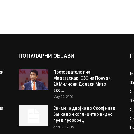
ПОПУЛАРНИ ОБЈАВИ
П
ки
Претседателот на
М
Мадагаскар: СЗО ни Понуди
Ж
20 Милиони Долари Мито
ако...
С
May 20, 2020
З
ни
Снимена двојка во Скопје над
С
банка во експлицитно видео
С
пред прозорец
April 24, 2019
Е