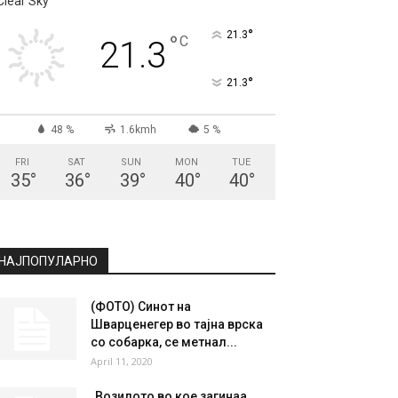
СКОПЈЕ
Clear Sky
°
21.3
°
C
21.3
°
21.3
48 %
1.6kmh
5 %
FRI
SAT
SUN
MON
TUE
35
°
36
°
39
°
40
°
40
°