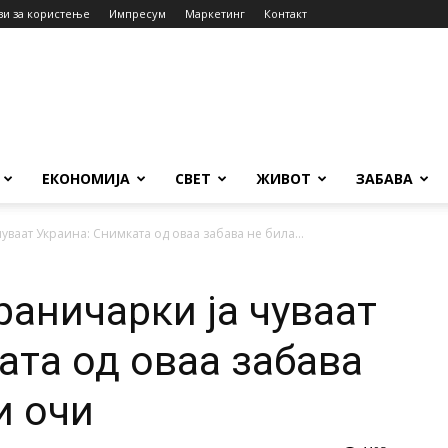
ви за користење
Импресум
Маркетинг
Контакт
ЕКОНОМИЈА
СВЕТ
ЖИВОТ
ЗАБАВА
чуваат Украина: Снимката од оваа забава не била...
раничарки ја чуваат
ата од оваа забава
и очи