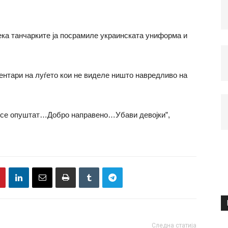
ека танчарките ја посрамиле украинската униформа и
ентари на луѓето кои не виделе ништо навредливо на
а се опуштат…Добро направено…Убави девојки”,
Следна статија