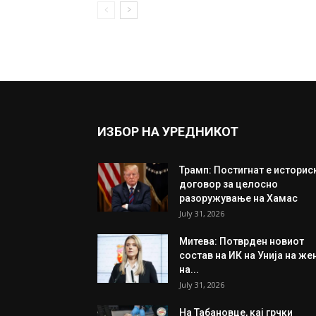
ИЗБОР НА УРЕДНИКОТ
Трамп: Постигнат е историс
договор за целосно
разоружување на Хамас
July 31, 2026
Митева: Потврден новиот
состав на ИК на Унија на же
на...
July 31, 2026
На Табановце, кај грчки