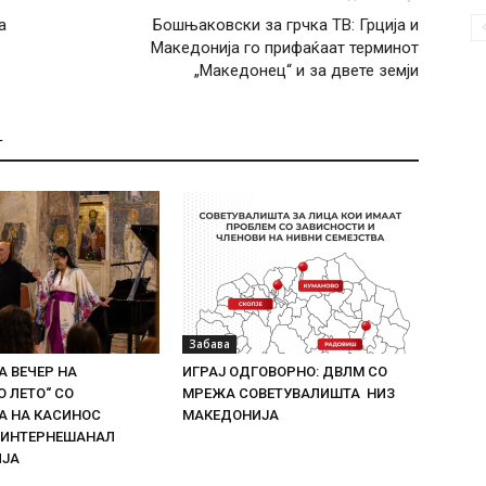
а
Бошњаковски за грчка ТВ: Грција и
Македонија го прифаќаат терминот
„Македонец“ и за двете земји
Т
Забава
 ВЕЧЕР НА
ИГРАЈ ОДГОВОРНО: ДВЛМ СО
 ЛЕТО“ СО
МРЕЖА СОВЕТУВАЛИШТА НИЗ
 НА КАСИНОС
МАКЕДОНИЈА
 ИНТЕРНЕШАНАЛ
ИЈА