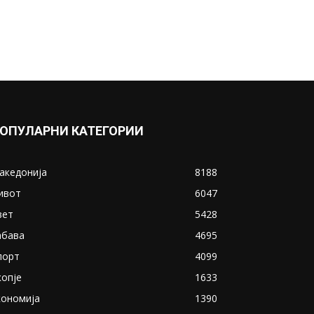
ОПУЛАРНИ КАТЕГОРИИ
акедонија
8188
ивот
6047
вет
5428
абава
4695
порт
4099
копје
1633
кономија
1390