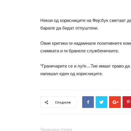
Некои од корисниците на Фејсбук сметаат д
барале да бидат отпуштени.
Овие критики ги надминале позитивните ком
снимката и ги бранеле службеничките.
“Граничарите се и луѓе…Тие имаат право д
напишал еден од корисниците.
Сподели
Предходна статија