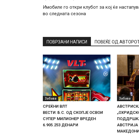
Имобиле го откри клубот за кој ќе настапув
во следната сезона
ПОВРЗАНИ НАПИСИ
ПОВЕЌЕ ОД АВТОРО
Забава
Забава
СРЕЌНИ ВЛТ
АВСТРИСКА
ВЕСТИ: Б.С. ОД СКОПЈЕ ОСВОИ
„ОХРИДСКО
СУПЕР МИЛИОНЕР ВРЕДЕН
ПОДДРШКА
6.905.253 ДЕНАРИ
АВСТРИЈА
МАКЕДОН