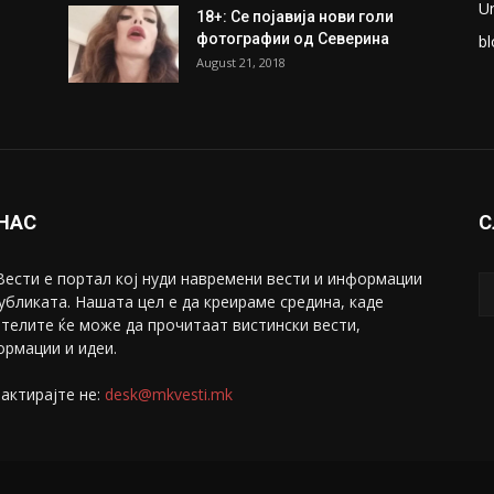
U
18+: Се појавија нови голи
фотографии од Северина
bl
August 21, 2018
 НАС
С
ести е портал коj нуди навремени вести и информации
убликата. Нашата цел е да креираме средина, каде
телите ќе може да прочитаат вистински вести,
рмации и идеи.
актирајте не:
desk@mkvesti.mk