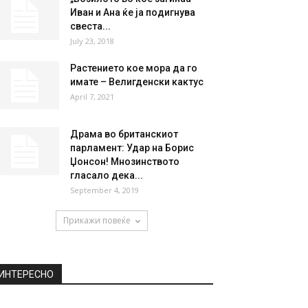
НАЈПОПУЛАРНО
(ФОТО) Синот на
Шварценегер во тајна врска
со собарка, се метнал...
April 11, 2020
„Возилото во кое загинаа
Иван и Ана ќе ја подигнува
свеста...
July 23, 2018
Растението кое мора да го
имате – Велигденски кактус
April 7, 2021
Драма во британскиот