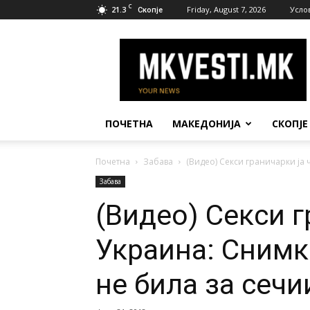
C
21.3
Friday, August 7, 2026
Усло
Скопје
МК
Вести
ПОЧЕТНА
МАКЕДОНИЈА
СКОПЈЕ
Почетна
Забава
(Видео) Секси граничарки ја 
Забава
(Видео) Секси г
Украина: Снимк
не била за сечи