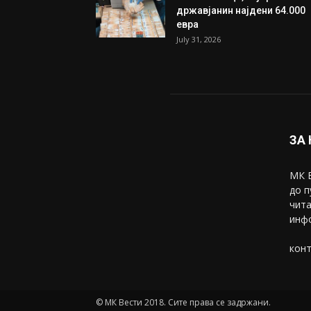
државјанин најдени 64.000
евра
July 31, 2026
ЗА
МК В
до п
чита
инфо
конт
© МК Вести 2018. Сите права се задржани.