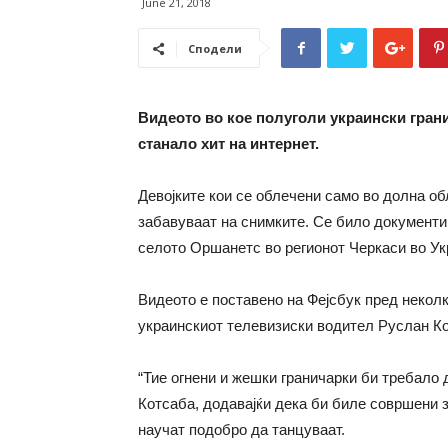
June 21, 2018
Сподели
Видеото во кое полуголи украински грани
станало хит на интернет.
Девојките кои се облечени само во долна об
забавуваат на снимките. Се било документир
селото Оршанетс во регионот Черкаси во Ук
Видеото е поставено на Фејсбук пред неколк
украинскиот телевизиски водител Руслан К
“Тие огнени и жешки граничарки би требало 
Котсаба, додавајќи дека би биле совршени з
научат подобро да танцуваат.